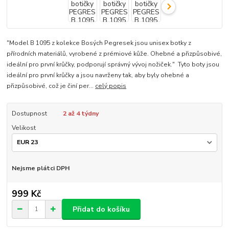
"Model B 1095 z kolekce Bosých Pegresek jsou unisex botky z
přírodních materiálů, vyrobené z prémiové kůže. Ohebné a přizpůsobivé,
ideální pro první krůčky, podporují správný vývoj nožiček." Tyto boty jsou
ideální pro první krůčky a jsou navrženy tak, aby byly ohebné a
přizpůsobivé, což je činí per...
celý popis
Dostupnost
2 až 4 týdny
Velikost
Nejsme plátci DPH
999 Kč
Přidat do košíku