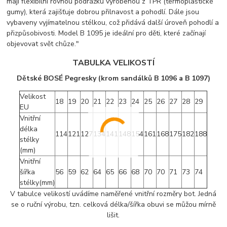
mají flexibilní rovnou podrážku vyrobenou z TPR (termoplastické
gumy), která zajišťuje dobrou přilnavost a pohodlí. Dále jsou
vybaveny vyjímatelnou stélkou, což přidává další úroveň pohodlí a
přizpůsobivosti. Model B 1095 je ideální pro děti, které začínají
objevovat svět chůze."
TABULKA VELIKOSTÍ
Dětské BOSÉ Pegresky (krom sandálků B 1096 a B 1097)
Velikost
18
19
20
21
22
23
24
25
26
27
28
29
EU
Vnitřní
délka
114
121
127
134
141
148
154
161
168
175
182
188
stélky
(mm)
Vnitřní
šířka
56
59
62
64
65
66
68
70
70
71
73
74
stélky(mm)
V tabulce velikostí uvádíme naměřené vnitřní rozměry bot. Jedná
se o ruční výrobu, tzn. celková délka/šířka obuvi se můžou mírně
lišit.