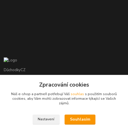
DůchodkyCZ
Jana Krejčí
Zpracování cookies
+420 412384749
Náš e-shop a partneři potřebují Váš
souhlas
s použitím souborů
cookies, aby Vám mohli zobrazovat informace týkající se Vašich
objednavky@duchodky.cz
zájmů.
Souhlasím
Nastavení