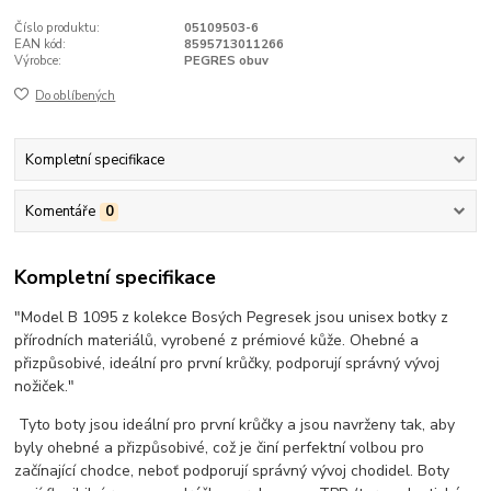
Číslo produktu:
05109503-6
EAN kód:
8595713011266
Výrobce:
PEGRES obuv
Do oblíbených
Kompletní specifikace
Komentáře
0
Kompletní specifikace
"Model B 1095 z kolekce Bosých Pegresek jsou unisex botky z
přírodních materiálů, vyrobené z prémiové kůže. Ohebné a
přizpůsobivé, ideální pro první krůčky, podporují správný vývoj
nožiček."
Tyto boty jsou ideální pro první krůčky a jsou navrženy tak, aby
byly ohebné a přizpůsobivé, což je činí perfektní volbou pro
začínající chodce, neboť podporují správný vývoj chodidel. Boty