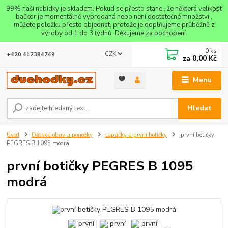
99% naší nabídky je skladem. Pokud se přesto stane , že některá velikost
bačkor je momentálně vyprodaná nebo není dostatečné množství ,
můžete položku přesto objednat, protože je doplňujeme průběžně z
výroby od 1 do 3 týdnů. Děkujeme za pochopení.
0
ks
CZK
+420 412384749
za
0,00 Kč
Menu
Hledat
Úvod
Dětská obuv a ponožky
capáčky a první botičky
první botičky
PEGRES B 1095 modrá
první botičky PEGRES B 1095
modrá