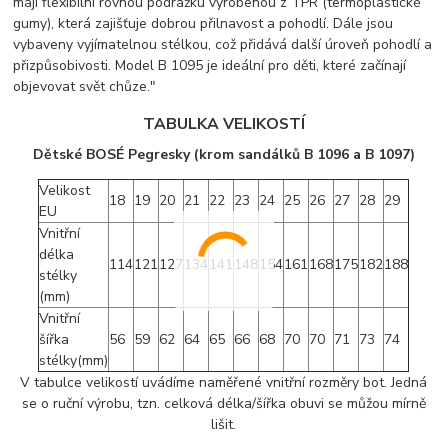
mají flexibilní rovnou podrážku vyrobenou z TPR (termoplastické
gumy), která zajišťuje dobrou přilnavost a pohodlí. Dále jsou
vybaveny vyjímatelnou stélkou, což přidává další úroveň pohodlí a
přizpůsobivosti. Model B 1095 je ideální pro děti, které začínají
objevovat svět chůze."
TABULKA VELIKOSTÍ
Dětské BOSÉ Pegresky (krom sandálků B 1096 a B 1097)
Velikost
18
19
20
21
22
23
24
25
26
27
28
29
EU
Vnitřní
délka
114
121
127
134
141
148
154
161
168
175
182
188
stélky
(mm)
Vnitřní
šířka
56
59
62
64
65
66
68
70
70
71
73
74
stélky(mm)
V tabulce velikostí uvádíme naměřené vnitřní rozměry bot. Jedná
se o ruční výrobu, tzn. celková délka/šířka obuvi se můžou mírně
lišit.