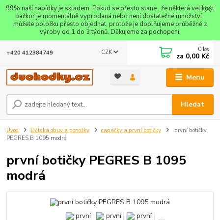
99% naší nabídky je skladem. Pokud se přesto stane , že některá velikost
bačkor je momentálně vyprodaná nebo není dostatečné množství ,
můžete položku přesto objednat, protože je doplňujeme průběžně z
výroby od 1 do 3 týdnů. Děkujeme za pochopení.
0
ks
CZK
+420 412384749
za
0,00 Kč
Menu
Hledat
Úvod
Dětská obuv a ponožky
capáčky a první botičky
první botičky
PEGRES B 1095 modrá
první botičky PEGRES B 1095
modrá