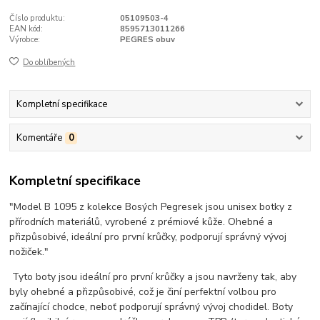
Číslo produktu:
05109503-4
EAN kód:
8595713011266
Výrobce:
PEGRES obuv
Do oblíbených
Kompletní specifikace
Komentáře
0
Kompletní specifikace
"Model B 1095 z kolekce Bosých Pegresek jsou unisex botky z
přírodních materiálů, vyrobené z prémiové kůže. Ohebné a
přizpůsobivé, ideální pro první krůčky, podporují správný vývoj
nožiček."
Tyto boty jsou ideální pro první krůčky a jsou navrženy tak, aby
byly ohebné a přizpůsobivé, což je činí perfektní volbou pro
začínající chodce, neboť podporují správný vývoj chodidel. Boty