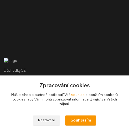
DůchodkyCZ
Jana Krejčí
Zpracování cookies
+420 412384749
Náš e-shop a partneři potřebují Váš
souhlas
s použitím souborů
cookies, aby Vám mohli zobrazovat informace týkající se Vašich
objednavky@duchodky.cz
zájmů.
Souhlasím
Nastavení