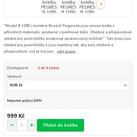
"Model B 1095 z kolekce Bosých Pegresek jsou unisex botky z
přírodních materiálů, vyrobené z prémiové kůže. Ohebné a přizpůsobivé,
ideální pro první krůčky, podporují správný vývoj nožiček." Tyto boty jsou
ideální pro první krůčky a jsou navrženy tak, aby byly ohebné a
přizpůsobivé, což je činí per...
celý popis
Dostupnost
2 až 4 týdny
Velikost
Nejsme plátci DPH
999 Kč
Přidat do košíku