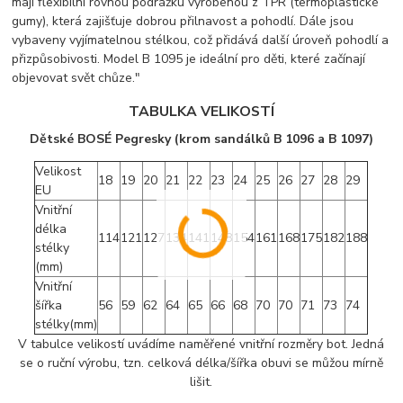
mají flexibilní rovnou podrážku vyrobenou z TPR (termoplastické
gumy), která zajišťuje dobrou přilnavost a pohodlí. Dále jsou
vybaveny vyjímatelnou stélkou, což přidává další úroveň pohodlí a
přizpůsobivosti. Model B 1095 je ideální pro děti, které začínají
objevovat svět chůze."
TABULKA VELIKOSTÍ
Dětské BOSÉ Pegresky (krom sandálků B 1096 a B 1097)
Velikost
18
19
20
21
22
23
24
25
26
27
28
29
EU
Vnitřní
délka
114
121
127
134
141
148
154
161
168
175
182
188
stélky
(mm)
Vnitřní
šířka
56
59
62
64
65
66
68
70
70
71
73
74
stélky(mm)
V tabulce velikostí uvádíme naměřené vnitřní rozměry bot. Jedná
se o ruční výrobu, tzn. celková délka/šířka obuvi se můžou mírně
lišit.