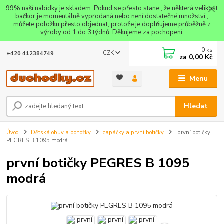
99% naší nabídky je skladem. Pokud se přesto stane , že některá velikost
bačkor je momentálně vyprodaná nebo není dostatečné množství ,
můžete položku přesto objednat, protože je doplňujeme průběžně z
výroby od 1 do 3 týdnů. Děkujeme za pochopení.
0
ks
CZK
+420 412384749
za
0,00 Kč
Menu
Hledat
Úvod
Dětská obuv a ponožky
capáčky a první botičky
první botičky
PEGRES B 1095 modrá
první botičky PEGRES B 1095
modrá