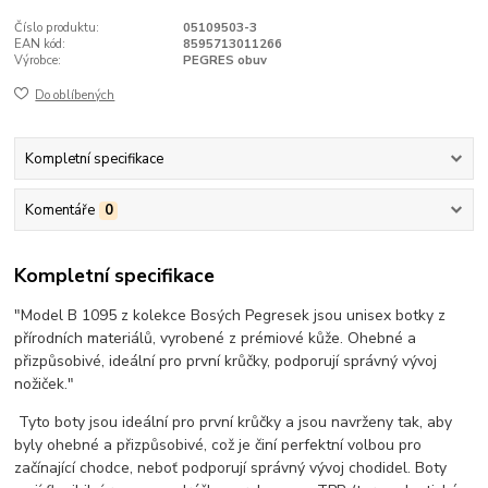
Číslo produktu:
05109503-3
EAN kód:
8595713011266
Výrobce:
PEGRES obuv
Do oblíbených
Kompletní specifikace
Komentáře
0
Kompletní specifikace
"Model B 1095 z kolekce Bosých Pegresek jsou unisex botky z
přírodních materiálů, vyrobené z prémiové kůže. Ohebné a
přizpůsobivé, ideální pro první krůčky, podporují správný vývoj
nožiček."
Tyto boty jsou ideální pro první krůčky a jsou navrženy tak, aby
byly ohebné a přizpůsobivé, což je činí perfektní volbou pro
začínající chodce, neboť podporují správný vývoj chodidel. Boty