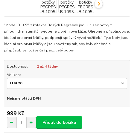
"Model B 1095 z kolekce Bosých Pegresek jsou unisex botky z
přírodních materiálů, vyrobené z prémiové kůže. Ohebné a přizpůsobivé,
ideální pro první krůčky, podporují správný vývoj nožiček." Tyto boty jsou
ideální pro první krůčky a jsou navrženy tak, aby byly ohebné a
přizpůsobivé, což je činí per...
celý popis
Dostupnost
2 až 4 týdny
Velikost
Nejsme plátci DPH
999 Kč
Přidat do košíku