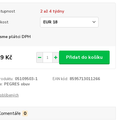
tupnost
2 až 4 týdny
ikost
sme plátci DPH
9 Kč
Přidat do košíku
roduktu:
05109503-1
EAN kód:
8595713011266
e:
PEGRES obuv
oblíbených
Komentáře
0