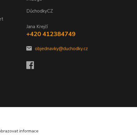
DůchodkyCZ
et
Jana Krejčí
+420 412384749
objednavky@duchodky.cz
obrazovat informace