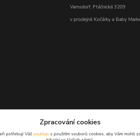
Varnsdorf, Ptáčnická 3209
v prodejně Kočárky a Baby Mark
Zpracování cookies
eři potřebují Váš
souhlas
s použitím souborů cookies, aby Vám mohli z
týkající se Vašich zájmů.