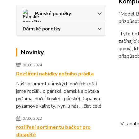
Komple
"Model B
Pánské ponožky
přizpůsob
Dámské ponožky
Tyto boty
začínajíc
gumy), kt
Novinky
přizpůsob
08.08.2024
Rozšíření nabídky nočního prádla
Náš sortiment dámských nočních košilí
jsme rozšířili o pánská, dámská a dětská
pyžama, noční košile( i pánské), županya
pyžamové kalhoty. Nyní u nás ...
číst celé
07.06.2022
V tabulc
rozříření sortimentu bačkor pro
dospělé