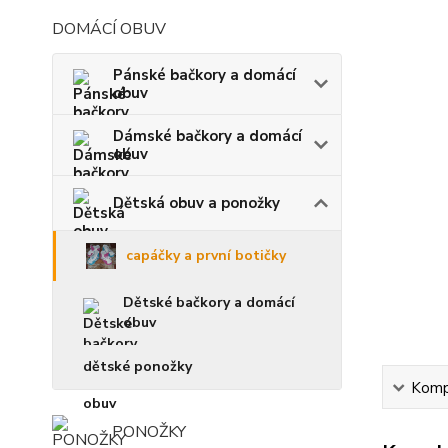
DOMÁCÍ OBUV
Pánské bačkory a domácí
obuv
Dámské bačkory a domácí
obuv
Dětská obuv a ponožky
capáčky a první botičky
Dětské bačkory a domácí
obuv
dětské ponožky
Kompl
PONOŽKY