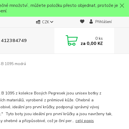
ečné množství , můžete položku přesto objednat, protože je
ení.
Přihlášení
CZK
0
ks
 412384749
za
0,00 Kč
S B 1095 modrá
 B 1095 z kolekce Bosých Pegresek jsou unisex botky z
ních materiálů, vyrobené z prémiové kůže. Ohebné a
obivé, ideální pro první krůčky, podporují správný vývoj
." Tyto boty jsou ideální pro první krůčky a jsou navrženy tak,
y ohebné a přizpůsobivé, což je činí per...
celý popis