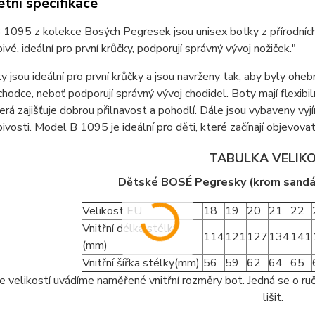
tní specifikace
 1095 z kolekce Bosých Pegresek jsou unisex botky z přírodníc
ivé, ideální pro první krůčky, podporují správný vývoj nožiček."
 jsou ideální pro první krůčky a jsou navrženy tak, aby byly ohebn
í chodce, neboť podporují správný vývoj chodidel. Boty mají flex
erá zajišťuje dobrou přilnavost a pohodlí. Dále jsou vybaveny vyj
ivosti. Model B 1095 je ideální pro děti, které začínají objevova
TABULKA VELIK
Dětské BOSÉ Pegresky (krom sandá
Velikost EU
18
19
20
21
22
Vnitřní délka stélky
114
121
127
134
141
(mm)
Vnitřní šířka stélky(mm)
56
59
62
64
65
e velikostí uvádíme naměřené vnitřní rozměry bot. Jedná se o ruč
lišit.