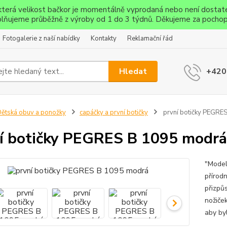
ěkterá velikost bačkor je momentálně vyprodaná nebo není dostat
lňujeme průběžně z výroby od 1 do 3 týdnů. Děkujeme za pochop
Fotogalerie z naší nabídky
Kontakty
Reklamační řád
Hledat
+420
ětská obuv a ponožky
capáčky a první botičky
první botičky PEGRE
í botičky PEGRES B 1095 modrá
"Model
přírod
přizpůs
nožiček
aby byl