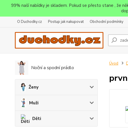
99% naší nabídky je skladem. Pokud se přesto stane , že n
dop
O Duchodky.cz
Postup jak nakupovat
Obchodní podmínky
Úvod
D
Noční a spodní prádlo
prvn
Ženy
Muži
Děti