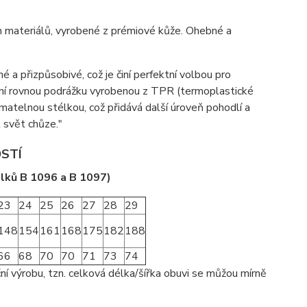
h materiálů, vyrobené z prémiové kůže. Ohebné a
é a přizpůsobivé, což je činí perfektní volbou pro
ibilní rovnou podrážku vyrobenou z TPR (termoplastické
ímatelnou stélkou, což přidává další úroveň pohodlí a
t svět chůze."
OSTÍ
lků B 1096 a B 1097)
23
24
25
26
27
28
29
148
154
161
168
175
182
188
66
68
70
70
71
73
74
ní výrobu, tzn. celková délka/šířka obuvi se můžou mírně