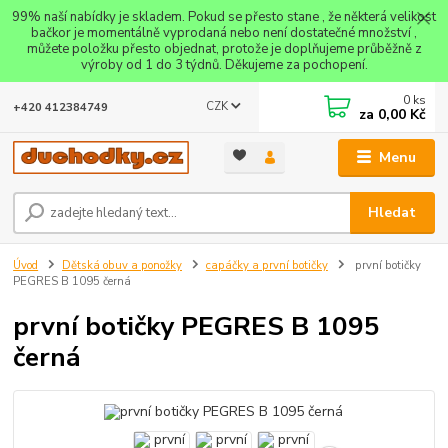
99% naší nabídky je skladem. Pokud se přesto stane , že některá velikost
bačkor je momentálně vyprodaná nebo není dostatečné množství ,
můžete položku přesto objednat, protože je doplňujeme průběžně z
výroby od 1 do 3 týdnů. Děkujeme za pochopení.
0
ks
CZK
+420 412384749
za
0,00 Kč
Menu
Hledat
Úvod
Dětská obuv a ponožky
capáčky a první botičky
první botičky
PEGRES B 1095 černá
první botičky PEGRES B 1095
černá