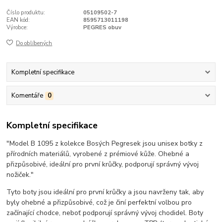
Číslo produktu:
05109502-7
EAN kód:
8595713011198
Výrobce:
PEGRES obuv
Do oblíbených
Kompletní specifikace
Komentáře
0
Kompletní specifikace
"Model B 1095 z kolekce Bosých Pegresek jsou unisex botky z
přírodních materiálů, vyrobené z prémiové kůže. Ohebné a
přizpůsobivé, ideální pro první krůčky, podporují správný vývoj
nožiček."
Tyto boty jsou ideální pro první krůčky a jsou navrženy tak, aby
byly ohebné a přizpůsobivé, což je činí perfektní volbou pro
začínající chodce, neboť podporují správný vývoj chodidel. Boty