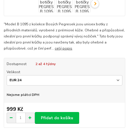
"Model B 1095 z kolekce Bosých Pegresek jsou unisex botky z
přírodních materiálů, vyrobené z prémiové kůže. Ohebné a přizpůsobivé,
ideální pro první krůčky, podporují správný vývoj nožiček." Tyto boty jsou
ideální pro první krůčky a jsou navrženy tak, aby byly ohebné a
přizpůsobivé, což je činí perf...
celý popis
Dostupnost
2 až 4 týdny
Velikost
Nejsme plátci DPH
999 Kč
Přidat do košíku