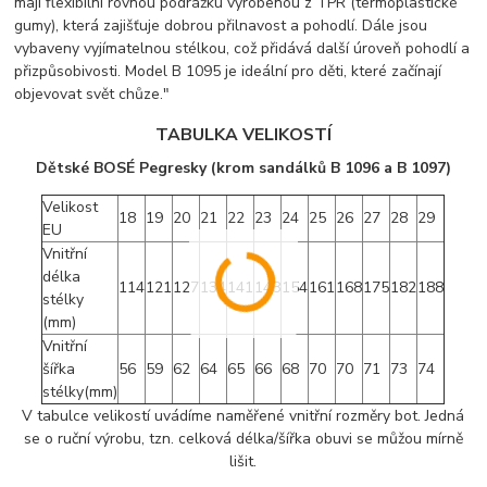
mají flexibilní rovnou podrážku vyrobenou z TPR (termoplastické
gumy), která zajišťuje dobrou přilnavost a pohodlí. Dále jsou
vybaveny vyjímatelnou stélkou, což přidává další úroveň pohodlí a
přizpůsobivosti. Model B 1095 je ideální pro děti, které začínají
objevovat svět chůze."
TABULKA VELIKOSTÍ
Dětské BOSÉ Pegresky (krom sandálků B 1096 a B 1097)
Velikost
18
19
20
21
22
23
24
25
26
27
28
29
EU
Vnitřní
délka
114
121
127
134
141
148
154
161
168
175
182
188
stélky
(mm)
Vnitřní
šířka
56
59
62
64
65
66
68
70
70
71
73
74
stélky(mm)
V tabulce velikostí uvádíme naměřené vnitřní rozměry bot. Jedná
se o ruční výrobu, tzn. celková délka/šířka obuvi se můžou mírně
lišit.