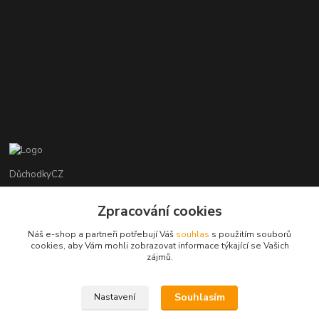
DůchodkyCZ
Jana Krejčí
Zpracování cookies
+420 412384749
Náš e-shop a partneři potřebují Váš
souhlas
s použitím souborů
cookies, aby Vám mohli zobrazovat informace týkající se Vašich
objednavky@duchodky.cz
zájmů.
Souhlasím
Nastavení