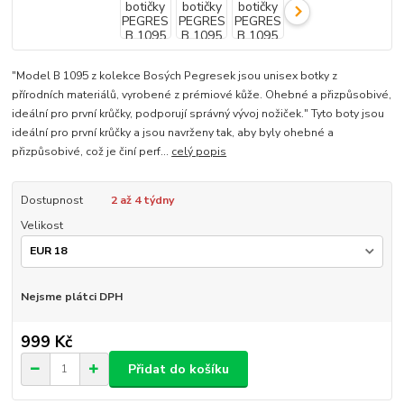
"Model B 1095 z kolekce Bosých Pegresek jsou unisex botky z
přírodních materiálů, vyrobené z prémiové kůže. Ohebné a přizpůsobivé,
ideální pro první krůčky, podporují správný vývoj nožiček." Tyto boty jsou
ideální pro první krůčky a jsou navrženy tak, aby byly ohebné a
přizpůsobivé, což je činí perf...
celý popis
Dostupnost
2 až 4 týdny
Velikost
Nejsme plátci DPH
999 Kč
Přidat do košíku