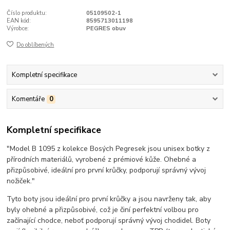
Číslo produktu:
05109502-1
EAN kód:
8595713011198
Výrobce:
PEGRES obuv
Do oblíbených
Kompletní specifikace
Komentáře
0
Kompletní specifikace
"Model B 1095 z kolekce Bosých Pegresek jsou unisex botky z
přírodních materiálů, vyrobené z prémiové kůže. Ohebné a
přizpůsobivé, ideální pro první krůčky, podporují správný vývoj
nožiček."
Tyto boty jsou ideální pro první krůčky a jsou navrženy tak, aby
byly ohebné a přizpůsobivé, což je činí perfektní volbou pro
začínající chodce, neboť podporují správný vývoj chodidel. Boty