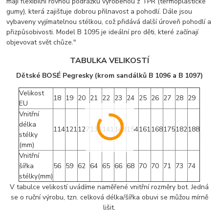
mají flexibilní rovnou podrážku vyrobenou z TPR (termoplastické
gumy), která zajišťuje dobrou přilnavost a pohodlí. Dále jsou
vybaveny vyjímatelnou stélkou, což přidává další úroveň pohodlí a
přizpůsobivosti. Model B 1095 je ideální pro děti, které začínají
objevovat svět chůze."
TABULKA VELIKOSTÍ
Dětské BOSÉ Pegresky (krom sandálků B 1096 a B 1097)
Velikost
18
19
20
21
22
23
24
25
26
27
28
29
EU
Vnitřní
délka
114
121
127
134
141
148
154
161
168
175
182
188
stélky
(mm)
Vnitřní
šířka
56
59
62
64
65
66
68
70
70
71
73
74
stélky(mm)
V tabulce velikostí uvádíme naměřené vnitřní rozměry bot. Jedná
se o ruční výrobu, tzn. celková délka/šířka obuvi se můžou mírně
lišit.