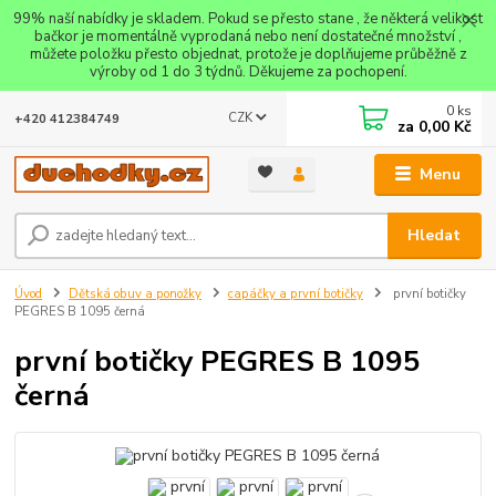
99% naší nabídky je skladem. Pokud se přesto stane , že některá velikost
bačkor je momentálně vyprodaná nebo není dostatečné množství ,
můžete položku přesto objednat, protože je doplňujeme průběžně z
výroby od 1 do 3 týdnů. Děkujeme za pochopení.
0
ks
CZK
+420 412384749
za
0,00 Kč
Menu
Hledat
Úvod
Dětská obuv a ponožky
capáčky a první botičky
první botičky
PEGRES B 1095 černá
první botičky PEGRES B 1095
černá