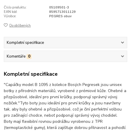
Číslo produktu:
05109501-3
EAN kód:
8595713011129
Výrobce:
PEGRES obuv
Do oblíbených
Kompletní specifikace
Komentáře
0
Kompletní specifikace
"Capáčky model B 1095 z kolekce Bosých Pegresek jsou unisex
botky z přírodních materiálů, vyrobené z prémiové kůže. Ohebné a
přizpůsobivé, ideální pro první krůčky, podporují správný vývoj
nožiček."Tyto boty jsou ideální pro první krůčky a jsou navrženy
tak, aby byly ohebné a přizpůsobivé, což je činí perfektní volbou
pro začínající chodce, neboť podporují správný vývoj chodidel.
Boty mají flexibilní rovnou podrážku vyrobenou z TPR
(termoplastické gumy), která zajišťuje dobrou přilnavost a pohodlí.