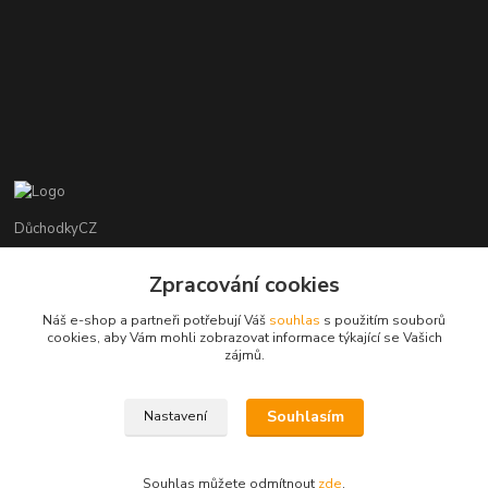
DůchodkyCZ
Jana Krejčí
Zpracování cookies
+420 412384749
Náš e-shop a partneři potřebují Váš
souhlas
s použitím souborů
cookies, aby Vám mohli zobrazovat informace týkající se Vašich
objednavky@duchodky.cz
zájmů.
Souhlasím
Nastavení
Souhlas můžete odmítnout
zde
.