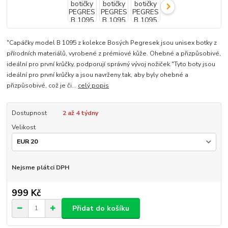
"Capáčky model B 1095 z kolekce Bosých Pegresek jsou unisex botky z
přírodních materiálů, vyrobené z prémiové kůže. Ohebné a přizpůsobivé,
ideální pro první krůčky, podporují správný vývoj nožiček."Tyto boty jsou
ideální pro první krůčky a jsou navrženy tak, aby byly ohebné a
přizpůsobivé, což je či...
celý popis
Dostupnost
2 až 4 týdny
Velikost
Nejsme plátci DPH
999 Kč
Přidat do košíku