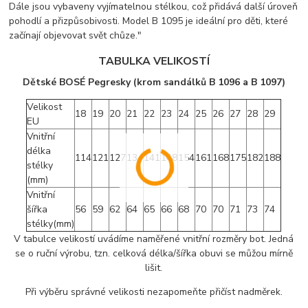
Dále jsou vybaveny vyjímatelnou stélkou, což přidává další úroveň
pohodlí a přizpůsobivosti. Model B 1095 je ideální pro děti, které
začínají objevovat svět chůze."
TABULKA VELIKOSTÍ
Dětské BOSÉ Pegresky (krom sandálků B 1096 a B 1097)
Velikost
18
19
20
21
22
23
24
25
26
27
28
29
EU
Vnitřní
délka
114
121
127
134
141
148
154
161
168
175
182
188
stélky
(mm)
Vnitřní
šířka
56
59
62
64
65
66
68
70
70
71
73
74
stélky(mm)
V tabulce velikostí uvádíme naměřené vnitřní rozměry bot. Jedná
se o ruční výrobu, tzn. celková délka/šířka obuvi se můžou mírně
lišit.
Při výběru správné velikosti nezapomeňte přičíst nadměrek.