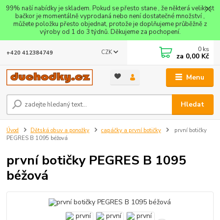
99% naší nabídky je skladem. Pokud se přesto stane , že některá velikost
bačkor je momentálně vyprodaná nebo není dostatečné množství ,
můžete položku přesto objednat, protože je doplňujeme průběžně z
výroby od 1 do 3 týdnů. Děkujeme za pochopení.
0
ks
CZK
+420 412384749
za
0,00 Kč
Menu
Hledat
Úvod
Dětská obuv a ponožky
capáčky a první botičky
první botičky
PEGRES B 1095 béžová
první botičky PEGRES B 1095
béžová