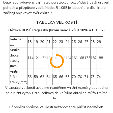
Dále jsou vybaveny vyjímatelnou stélkou, což přidává další úroveň
pohodlí a přizpůsobivosti. Model B 1095 je ideální pro děti, které
začínají objevovat svět chůze."
TABULKA VELIKOSTÍ
Dětské BOSÉ Pegresky (krom sandálků B 1096 a B 1097)
Velikost
18
19
20
21
22
23
24
25
26
27
28
29
EU
Vnitřní
délka
114
121
127
134
141
148
154
161
168
175
182
188
stélky
(mm)
Vnitřní
šířka
56
59
62
64
65
66
68
70
70
71
73
74
stélky(mm)
V tabulce velikostí uvádíme naměřené vnitřní rozměry bot. Jedná
se o ruční výrobu, tzn. celková délka/šířka obuvi se můžou mírně
lišit.
Při výběru správné velikosti nezapomeňte přičíst nadměrek.