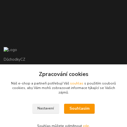
DůchodkyCZ
Jana Krejčí
Zpracování cookies
+420 412384749
Náš e-shop a partneři potřebují Váš
souhlas
s použitím souborů
cookies, aby Vám mohli zobrazovat informace týkající se Vašich
objednavky@duchodky.cz
zájmů.
Souhlasím
Nastavení
Souhlas můžete odmítnout
zde
.