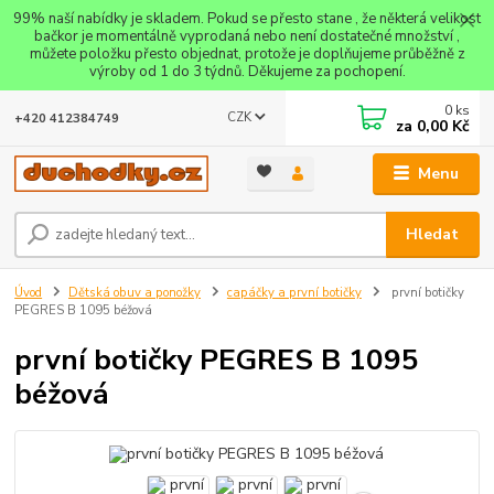
99% naší nabídky je skladem. Pokud se přesto stane , že některá velikost
bačkor je momentálně vyprodaná nebo není dostatečné množství ,
můžete položku přesto objednat, protože je doplňujeme průběžně z
výroby od 1 do 3 týdnů. Děkujeme za pochopení.
0
ks
CZK
+420 412384749
za
0,00 Kč
Menu
Hledat
Úvod
Dětská obuv a ponožky
capáčky a první botičky
první botičky
PEGRES B 1095 béžová
první botičky PEGRES B 1095
béžová