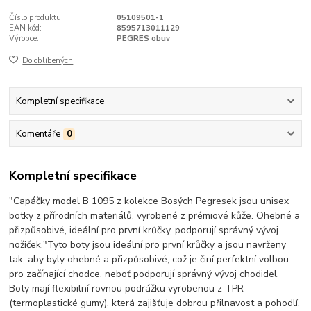
Číslo produktu:
05109501-1
EAN kód:
8595713011129
Výrobce:
PEGRES obuv
Do oblíbených
Kompletní specifikace
Komentáře
0
Kompletní specifikace
"Capáčky model B 1095 z kolekce Bosých Pegresek jsou unisex
botky z přírodních materiálů, vyrobené z prémiové kůže. Ohebné a
přizpůsobivé, ideální pro první krůčky, podporují správný vývoj
nožiček."Tyto boty jsou ideální pro první krůčky a jsou navrženy
tak, aby byly ohebné a přizpůsobivé, což je činí perfektní volbou
pro začínající chodce, neboť podporují správný vývoj chodidel.
Boty mají flexibilní rovnou podrážku vyrobenou z TPR
(termoplastické gumy), která zajišťuje dobrou přilnavost a pohodlí.