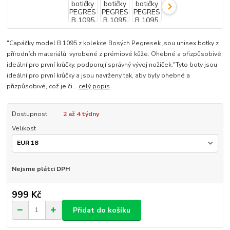
"Capáčky model B 1095 z kolekce Bosých Pegresek jsou unisex botky z
přírodních materiálů, vyrobené z prémiové kůže. Ohebné a přizpůsobivé,
ideální pro první krůčky, podporují správný vývoj nožiček."Tyto boty jsou
ideální pro první krůčky a jsou navrženy tak, aby byly ohebné a
přizpůsobivé, což je či...
celý popis
Dostupnost
2 až 4 týdny
Velikost
Nejsme plátci DPH
999 Kč
Přidat do košíku