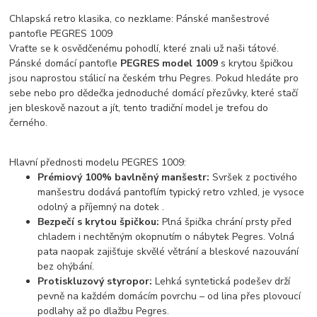
Chlapská retro klasika, co nezklame: Pánské manšestrové
pantofle PEGRES 1009
Vraťte se k osvědčenému pohodlí, které znali už naši tátové.
Pánské domácí pantofle
PEGRES model 1009
s krytou špičkou
jsou naprostou stálicí na českém trhu
Pegres
. Pokud hledáte pro
sebe nebo pro dědečka jednoduché domácí přezůvky, které stačí
jen bleskově nazout a jít, tento tradiční model je trefou do
černého.
Hlavní přednosti modelu PEGRES 1009:
Prémiový 100% bavlněný manšestr:
Svršek z poctivého
manšestru dodává pantoflím typický retro vzhled, je vysoce
odolný a příjemný na dotek .
Bezpečí s krytou špičkou:
Plná špička chrání prsty před
chladem i nechtěným okopnutím o nábytek Pegres
. Volná
pata naopak zajišťuje skvělé větrání a bleskové nazouvání
bez ohýbání.
Protiskluzový styropor:
Lehká syntetická podešev drží
pevně na každém domácím povrchu – od lina přes plovoucí
podlahy až po dlažbu Pegres
.