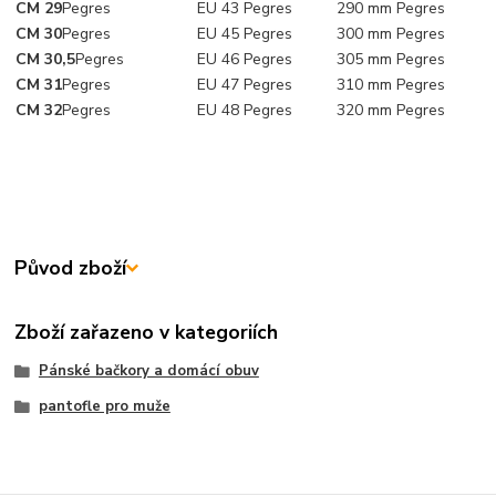
CM 29
Pegres
EU 43
Pegres
290 mm
Pegres
CM 30
Pegres
EU 45
Pegres
300 mm
Pegres
CM 30,5
Pegres
EU 46
Pegres
305 mm
Pegres
CM 31
Pegres
EU 47
Pegres
310 mm
Pegres
CM 32
Pegres
EU 48
Pegres
320 mm
Pegres
Původ zboží
Zboží zařazeno v kategoriích
Pánské bačkory a domácí obuv
pantofle pro muže