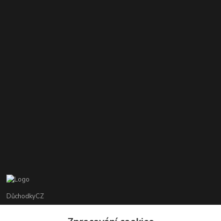
DůchodkyCZ
Jana Krejčí