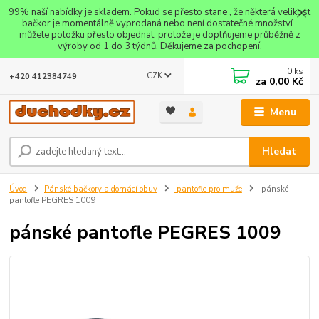
99% naší nabídky je skladem. Pokud se přesto stane , že některá velikost
bačkor je momentálně vyprodaná nebo není dostatečné množství ,
můžete položku přesto objednat, protože je doplňujeme průběžně z
výroby od 1 do 3 týdnů. Děkujeme za pochopení.
0
ks
CZK
+420 412384749
za
0,00 Kč
Menu
Hledat
Úvod
Pánské bačkory a domácí obuv
pantofle pro muže
pánské
pantofle PEGRES 1009
pánské pantofle PEGRES 1009