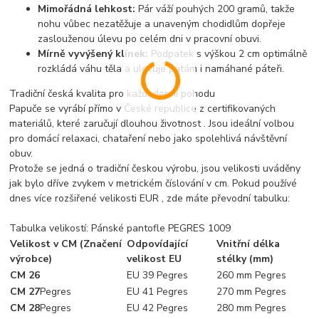
Mimořádná lehkost:
Pár váží pouhých 200 gramů, takže
nohu vůbec nezatěžuje a unaveným chodidlům dopřeje
zaslouženou úlevu po celém dni v pracovní obuvi.
Mírně vyvýšený klínek:
Podpatek s výškou 2 cm optimálně
rozkládá váhu těla a ulevuje patám i namáhané páteři.
Tradiční česká kvalita pro každodenní pohodu
Papuče se vyrábí přímo v České republice z certifikovaných
materiálů, které zaručují dlouhou životnost . Jsou ideální volbou
pro domácí relaxaci, chataření nebo jako spolehlivá návštěvní
obuv.
Protože se jedná o tradiční českou výrobu, jsou velikosti uváděny
jak bylo dříve zvykem v metrickém číslování v cm. Pokud používé
dnes více rozšiřené velikosti EUR , zde máte převodní tabulku:
Tabulka velikostí: Pánské pantofle PEGRES 1009
Velikost v CM (Značení
Odpovídající
Vnitřní délka
výrobce)
velikost EU
stélky (mm)
CM 26
EU 39
Pegres
260 mm
Pegres
CM 27
Pegres
EU 41
Pegres
270 mm
Pegres
CM 28
Pegres
EU 42
Pegres
280 mm
Pegres