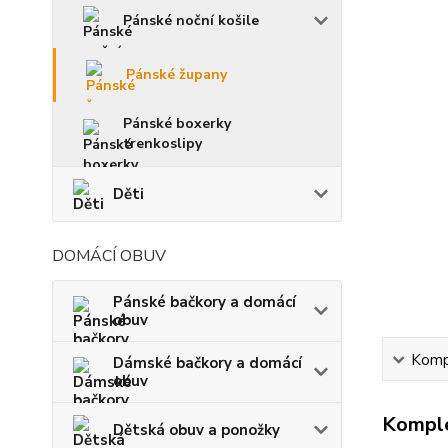
Pánské noční košile
Pánské župany
Pánské boxerky
trenkoslipy
Děti
DOMÁCÍ OBUV
Pánské bačkory a domácí
obuv
Kompl
Dámské bačkory a domácí
obuv
Komple
Dětská obuv a ponožky