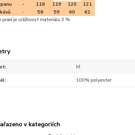
upanu
-
118
119
120
121
ukávů
-
58
59
60
62
m praní je srážlivost materiálu 3 %
etry
st
M
ál
100% polyester
zařazeno v kategoriích