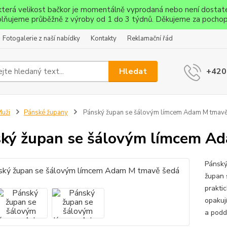
ěkterá velikost bačkor je momentálně vyprodaná nebo není dostat
lňujeme průběžně z výroby od 1 do 3 týdnů. Děkujeme za pochop
Fotogalerie z naší nabídky
Kontakty
Reklamační řád
Hledat
+420
uži
Pánské župany
Pánský župan se šálovým límcem Adam M tmavě
ký župan se šálovým límcem A
Pánský
župan 
prakti
opakují
a podd