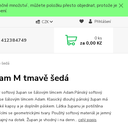
ečné množství , můžete položku přesto objednat, protože je
ení.
Přihlášení
CZK
0
ks
 412384749
za
0,00 Kč
 šedá
dam M tmavě šedá
 softový župan se šálovým límcem Adam.Pánský softový
se šálovým límcem Adam. Klasický dlouhý pánský župan má
cké kapsy a je doplněn páskem. Látka županu je potištěna
cími se geometrickými tvary. Použitý softový materiál je jemný
ajný na dotek. Župan je vhodný i na denn...
celý popis