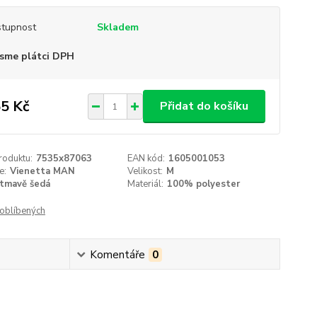
tupnost
Skladem
sme plátci DPH
5 Kč
Přidat do košíku
roduktu:
7535x87063
EAN kód:
1605001053
e:
Vienetta MAN
Velikost:
M
tmavě šedá
Materiál:
100% polyester
oblíbených
Komentáře
0