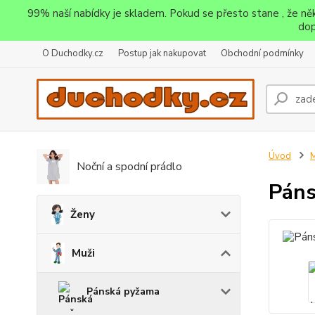
99% naší nabídky je skladem. Pokud se přesto stane , že n
dop
O Duchodky.cz
Postup jak nakupovat
Obchodní podmínky
Úvod
M
Noční a spodní prádlo
Páns
Ženy
Muži
Pánská pyžama