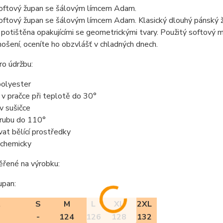
oftový župan se šálovým límcem Adam.
oftový župan se šálovým límcem Adam. Klasický dlouhý pánský ž
 potištěna opakujícími se geometrickými tvary. Použitý softový m
nošení, oceníte ho obzvlášť v chladných dnech.
o údržbu:
olyester
t v pračce při teplotě do 30°
 v sušičce
z rubu do 110°
vat bělící prostředky
t chemicky
ěřené na výrobku:
upan:
t
S
M
L
XL
2XL
-
124
126
128
132