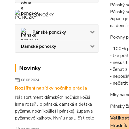
Pánský s
Pánský s
PONOŽKY
županu je
na denní 
Pánské ponožky
Pokyny pr
Dámské ponožky
- 100% p
- lze prá
- nesušit
Novinky
- žehlit 
- nepouží
08.08.2024
- nečisti
Rozšíření nabídky nočního prádla
Míry nam
Náš sortiment dámských nočních košilí
jsme rozšířili o pánská, dámská a dětská
Pánský ž
pyžama, noční košile( i pánské), županya
Velikos
pyžamové kalhoty. Nyní u nás ...
číst celé
Hrudník