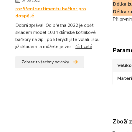
07.06.2022
Délka ž
rozříření sortimentu bačkor pro
Délka r
dospělé
Při první
Dobrá zpráva! Od března 2022 je opět
skladem model 1034 dámské kotníkové
bačkory na zip , po kterých jste volali. Jsou
již skladem a můžete je ves...
číst celé
Param
Zobrazit všechny novinky
Veliko
Materi
Zboží 