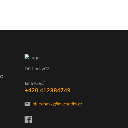
DůchodkyCZ
et
Jana Krejčí
+420 412384749
objednavky@duchodky.cz