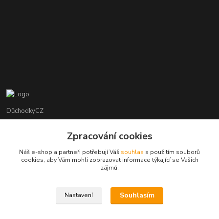
DůchodkyCZ
Jana Krejčí
Zpracování cookies
+420 412384749
Náš e-shop a partneři potřebují Váš
souhlas
s použitím souborů
cookies, aby Vám mohli zobrazovat informace týkající se Vašich
objednavky@duchodky.cz
zájmů.
Souhlasím
Nastavení