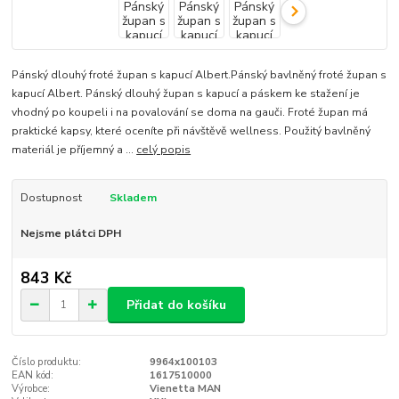
Pánský dlouhý froté župan s kapucí Albert.Pánský bavlněný froté župan s
kapucí Albert. Pánský dlouhý župan s kapucí a páskem ke stažení je
vhodný po koupeli i na povalování se doma na gauči. Froté župan má
praktické kapsy, které oceníte při návštěvě wellness. Použitý bavlněný
materiál je příjemný a ...
celý popis
Dostupnost
Skladem
Nejsme plátci DPH
843 Kč
Přidat do košíku
Číslo produktu:
9964x100103
EAN kód:
1617510000
Výrobce:
Vienetta MAN