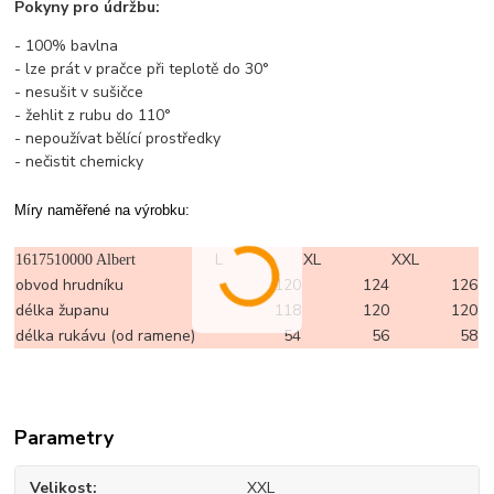
Pokyny pro údržbu:
- 100% bavlna
- lze prát v pračce při teplotě do 30°
- nesušit v sušičce
- žehlit z rubu do 110°
- nepoužívat bělící prostředky
- nečistit chemicky
Míry naměřené na výrobku:
L
XL
XXL
1617510000 Albert
obvod hrudníku
120
124
126
délka županu
118
120
120
délka rukávu (od ramene)
54
56
58
Parametry
Velikost
XXL