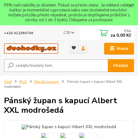
99% naší nabídky je skladem. Pokud se přesto stane , že některá velikost
bačkor je momentálně vyprodaná nebo není dostatečné množství ,
můžete položku přesto objednat, protože je doplňujeme průběžně z
výroby od 1 do 3 týdnů. Děkujeme za pochopení.
0
ks
CZK
+420 412384749
za
0,00 Kč
Menu
Hledat
Úvod
Muži
Pánské župany
Pánský župan s kapucí Albert XXL
modrošedá
Pánský župan s kapucí Albert
XXL modrošedá