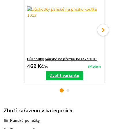
Důchodky pánské na přezku kostka 1013
Domácí důch
469 Kč
469 Kč
Skladem
/
ks
/
ks
Zvolit variantu
Zboží zařazeno v kategoriích
Pánské ponožky