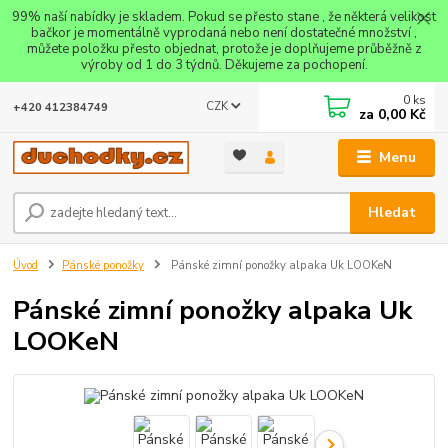
99% naší nabídky je skladem. Pokud se přesto stane , že některá velikost
bačkor je momentálně vyprodaná nebo není dostatečné množství ,
můžete položku přesto objednat, protože je doplňujeme průběžně z
výroby od 1 do 3 týdnů. Děkujeme za pochopení.
0
ks
CZK
+420 412384749
za
0,00 Kč
Menu
Hledat
Úvod
Pánské ponožky
Pánské zimní ponožky alpaka Uk LOOKeN
Pánské zimní ponožky alpaka Uk
LOOKeN