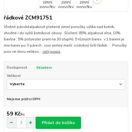
řádkové ZCM91751
Vlněné pánskéalpakové pletené zimní ponožky, výška nad kotník,
vhodné i do vyšší kotníkové obuvy Složení :85% alpaková vlna, 10%
bavlna , 5% polyester praní na 30 stupňů. 5 různých barev. v 1 balení je
mix barev po 3 párech , vzor jemný melír, ozdobný širší řádek. Ponožky
jsou ve dvou velikos...
celý popis
Dostupnost
Skladem
Velikost
Nejsme plátci DPH
59 Kč
/
ks
Přidat do košíku