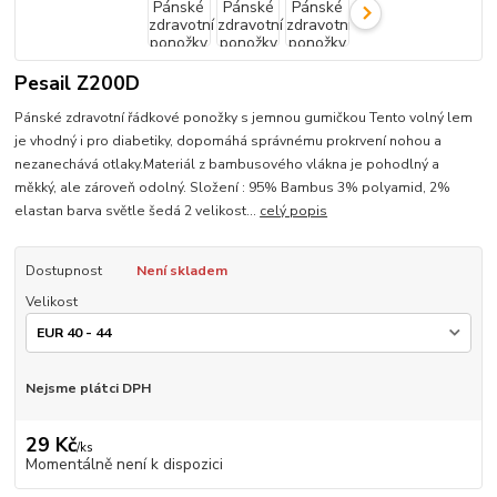
Pesail Z200D
Pánské zdravotní řádkové ponožky s jemnou gumičkou Tento volný lem
je vhodný i pro diabetiky, dopomáhá správnému prokrvení nohou a
nezanechává otlaky.Materiál z bambusového vlákna je pohodlný a
měkký, ale zároveň odolný. Složení : 95% Bambus 3% polyamid, 2%
elastan barva světle šedá 2 velikost...
celý popis
Dostupnost
Není skladem
Velikost
Nejsme plátci DPH
29 Kč
/
ks
Momentálně není k dispozici