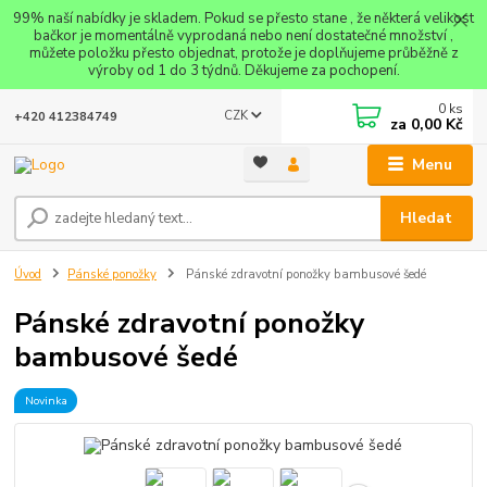
99% naší nabídky je skladem. Pokud se přesto stane , že některá velikost
bačkor je momentálně vyprodaná nebo není dostatečné množství ,
můžete položku přesto objednat, protože je doplňujeme průběžně z
výroby od 1 do 3 týdnů. Děkujeme za pochopení.
0
ks
CZK
+420 412384749
za
0,00 Kč
Menu
Hledat
Úvod
Pánské ponožky
Pánské zdravotní ponožky bambusové šedé
Pánské zdravotní ponožky
bambusové šedé
Novinka