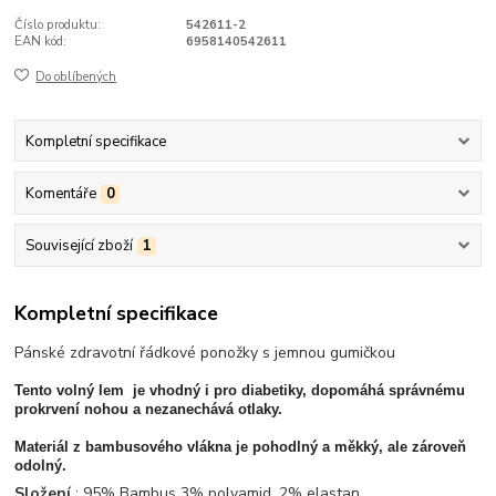
Číslo produktu:
542611-2
EAN kód:
6958140542611
Do oblíbených
Kompletní specifikace
Komentáře
0
Související zboží
1
Kompletní specifikace
Pánské zdravotní řádkové ponožky s jemnou gumičkou
Tento volný lem je vhodný i pro diabetiky, dopomáhá správnému
prokrvení nohou a nezanechává otlaky.
Materiál z bambusového vlákna je pohodlný a měkký, ale zároveň
odolný.
Složení
: 95% Bambus 3% polyamid, 2% elastan