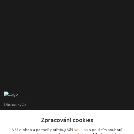
DůchodkyCZ
Jana Krejčí
Zpracování cookies
+420 412384749
Náš e-shop a partneři potřebují Váš
souhlas
s použitím souborů