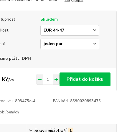
tupnost
Skladem
ikost
ení
sme plátci DPH
 Kč
Přidat do košíku
/
ks
roduktu:
893475c-4
EAN kód:
8590020893475
oblíbených
Související zboží
1