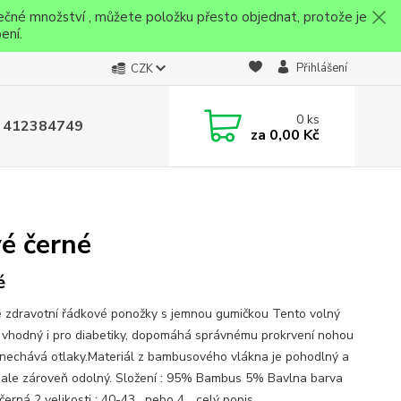
ečné množství , můžete položku přesto objednat, protože je
ení.
Přihlášení
CZK
0
ks
 412384749
za
0,00 Kč
é černé
é
 zdravotní řádkové ponožky s jemnou gumičkou Tento volný
 vhodný i pro diabetiky, dopomáhá správnému prokrvení nohou
nechává otlaky.Materiál z bambusového vlákna je pohodlný a
 ale zároveň odolný. Složení : 95% Bambus 5% Bavlna barva
erná 2 velikosti : 40-43, nebo 4...
celý popis