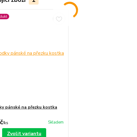
dukt
y pánské na přezku kostka
č
Skladem
/
ks
Zvolit variantu