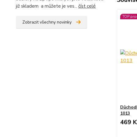
již skladem a můžete je ves...
číst celé
TOP pro
Zobrazit všechny novinky
Důchodk
1013
469 K