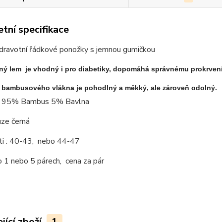
tní specifikace
dravotní řádkové ponožky s jemnou gumičkou
ný lem je vhodný i pro diabetiky, dopomáhá správnému prokrven
z bambusového vlákna je pohodlný a měkký, ale zároveň odolný.
: 95% Bambus 5% Bavlna
uze černá
ti : 40-43, nebo 44-47
 1 nebo 5 párech, cena za pár
jící zboží
1