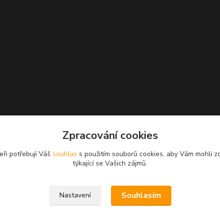
Zpracování cookies
eři potřebují Váš
souhlas
s použitím souborů cookies, aby Vám mohli z
týkající se Vašich zájmů.
Souhlasím
Nastavení