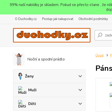
99% naší nabídky je skladem. Pokud se přesto stane , že n
dop
O Duchodky.cz
Postup jak nakupovat
Obchodní podmínky
Úvod
P
Noční a spodní prádlo
Páns
Ženy
Muži
Děti