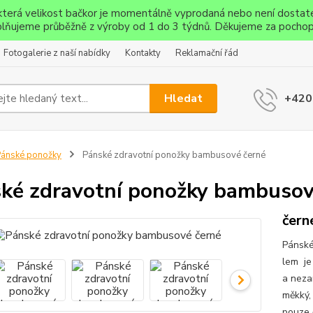
ěkterá velikost bačkor je momentálně vyprodaná nebo není dostat
lňujeme průběžně z výroby od 1 do 3 týdnů. Děkujeme za pochop
Fotogalerie z naší nabídky
Kontakty
Reklamační řád
Hledat
+420
ánské ponožky
Pánské zdravotní ponožky bambusové černé
ké zdravotní ponožky bambusov
čern
Pánské
lem je
a neza
měkký,
pouze č