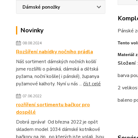
Dámské ponožky
Komple
Novinky
Pánské z
Tento vol
08.08.2024
Rozšíření nabídky nočního prádla
Materiál 
Náš sortiment dámských nočních košilí
Složení
jsme rozšířili o pánská, dámská a dětská
barva po
pyžama, noční košile( i pánské), županya
pyžamové kalhoty. Nyní u nás ...
číst celé
2 velikos
07.06.2022
baleno po
rozříření sortimentu bačkor pro
dospělé
Dobrá zpráva! Od března 2022 je opět
skladem model 1034 dámské kotníkové
bačkory na zip , po kterých jste volali. Jsou
Souvise