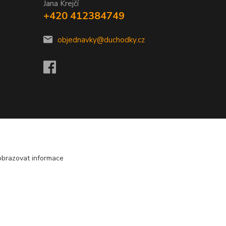
Jana Krejčí
+420 412384749
objednavky@duchodky.cz
obrazovat informace
Vytvořeno na
Eshop-rychle.cz