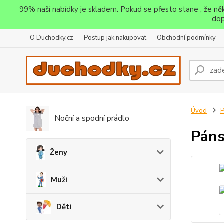
99% naší nabídky je skladem. Pokud se přesto stane , že n
dop
O Duchodky.cz
Postup jak nakupovat
Obchodní podmínky
Úvod
P
Noční a spodní prádlo
Páns
Ženy
Muži
Děti