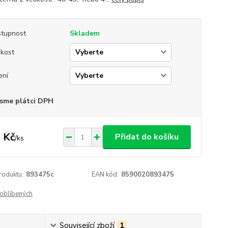
tupnost
Skladem
ikost
ení
sme plátci DPH
 Kč
Přidat do košíku
/
ks
roduktu:
893475c
EAN kód:
8590020893475
oblíbených
Související zboží
1