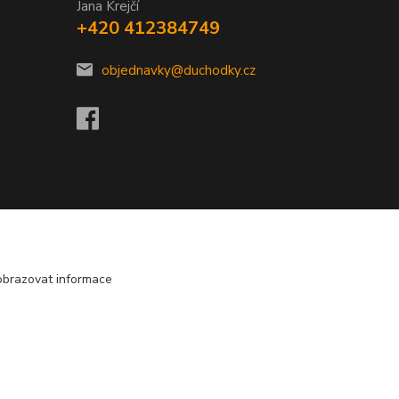
Jana Krejčí
+420 412384749
objednavky@duchodky.cz
obrazovat informace
Vytvořeno na
Eshop-rychle.cz