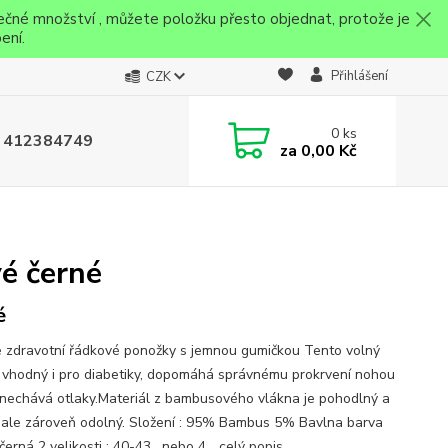
ečné množství , můžete položku přesto objednat, protože je
ení.
Přihlášení
CZK
0
ks
 412384749
za
0,00 Kč
é černé
é
 zdravotní řádkové ponožky s jemnou gumičkou Tento volný
 vhodný i pro diabetiky, dopomáhá správnému prokrvení nohou
nechává otlaky.Materiál z bambusového vlákna je pohodlný a
 ale zároveň odolný. Složení : 95% Bambus 5% Bavlna barva
erná 2 velikosti : 40-43, nebo 4...
celý popis