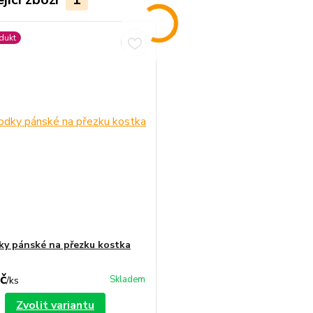
dukt
y pánské na přezku kostka
č
Skladem
/
ks
Zvolit variantu