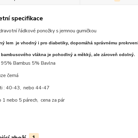
tní specifikace
dravotní řádkové ponožky s jemnou gumičkou
ný lem je vhodný i pro diabetiky, dopomáhá správnému prokrven
z bambusového vlákna je pohodlný a měkký, ale zároveň odolný.
: 95% Bambus 5% Bavlna
uze černá
ti : 40-43, nebo 44-47
 1 nebo 5 párech, cena za pár
jící zboží
1