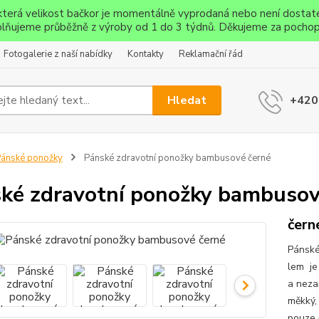
ěkterá velikost bačkor je momentálně vyprodaná nebo není dostat
lňujeme průběžně z výroby od 1 do 3 týdnů. Děkujeme za pochop
Fotogalerie z naší nabídky
Kontakty
Reklamační řád
Hledat
+420
ánské ponožky
Pánské zdravotní ponožky bambusové černé
ké zdravotní ponožky bambusov
čern
Pánské
lem je
a neza
měkký,
pouze č