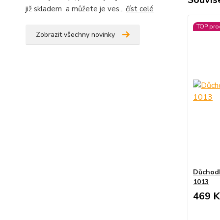
již skladem a můžete je ves...
číst celé
TOP pro
Zobrazit všechny novinky
Důchodk
1013
469 K