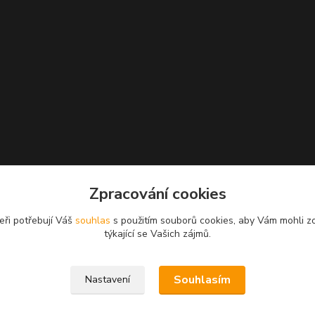
Zpracování cookies
eři potřebují Váš
souhlas
s použitím souborů cookies, aby Vám mohli z
týkající se Vašich zájmů.
Souhlasím
Nastavení