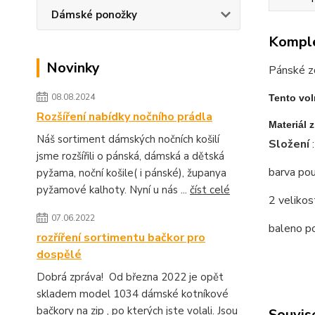
Dámské ponožky
Komple
Novinky
Pánské z
08.08.2024
Tento vol
Rozšíření nabídky nočního prádla
Materiál 
Náš sortiment dámských nočních košilí
Složení
jsme rozšířili o pánská, dámská a dětská
barva po
pyžama, noční košile( i pánské), županya
pyžamové kalhoty. Nyní u nás ...
číst celé
2 velikos
07.06.2022
baleno po
rozříření sortimentu bačkor pro
dospělé
Dobrá zpráva! Od března 2022 je opět
skladem model 1034 dámské kotníkové
bačkory na zip , po kterých jste volali. Jsou
Souvise