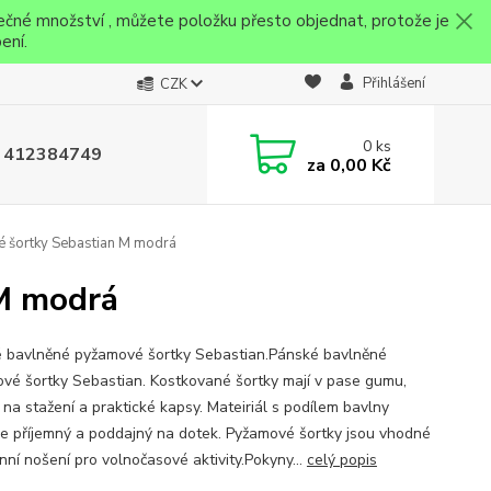
ečné množství , můžete položku přesto objednat, protože je
ení.
Přihlášení
CZK
0
ks
 412384749
za
0,00 Kč
 šortky Sebastian M modrá
M modrá
 bavlněné pyžamové šortky Sebastian.Pánské bavlněné
vé šortky Sebastian. Kostkované šortky mají v pase gumu,
 na stažení a praktické kapsy. Mateiriál s podílem bavlny
e příjemný a poddajný na dotek. Pyžamové šortky jsou vhodné
nní nošení pro volnočasové aktivity.Pokyny...
celý popis