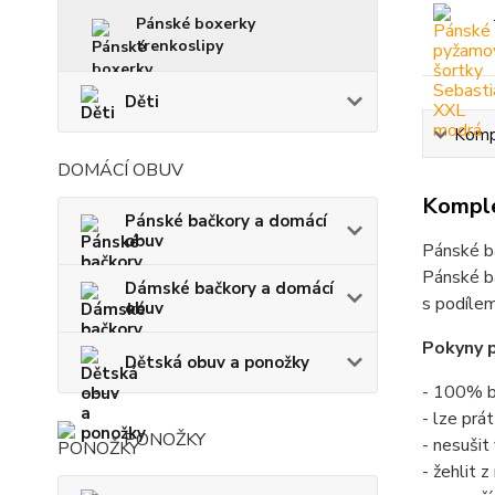
Pánské boxerky
trenkoslipy
Děti
Kompl
DOMÁCÍ OBUV
Komple
Pánské bačkory a domácí
obuv
Pánské b
Pánské ba
Dámské bačkory a domácí
s podílem
obuv
Pokyny p
Dětská obuv a ponožky
- 100% b
- lze prá
PONOŽKY
- nesušit
- žehlit 