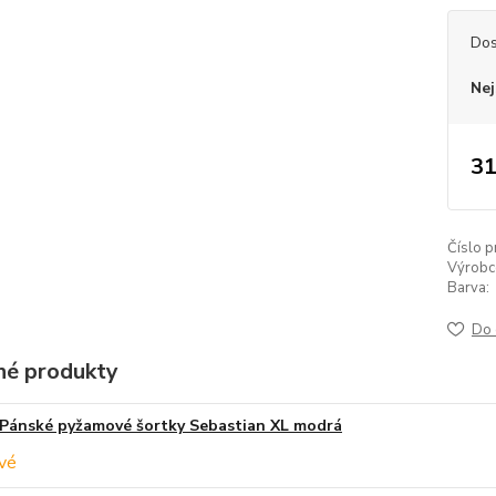
Dos
Nej
31
Číslo p
Výrobc
Barva:
Do 
é produkty
Pánské pyžamové šortky Sebastian XL modrá