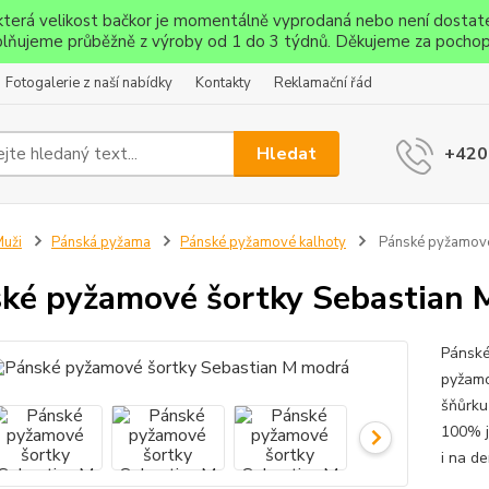
ěkterá velikost bačkor je momentálně vyprodaná nebo není dostat
lňujeme průběžně z výroby od 1 do 3 týdnů. Děkujeme za pochop
Fotogalerie z naší nabídky
Kontakty
Reklamační řád
Hledat
+420
uži
Pánská pyžama
Pánské pyžamové kalhoty
Pánské pyžamové
ké pyžamové šortky Sebastian 
Pánské
pyžamo
šňůrku
100% j
i na de