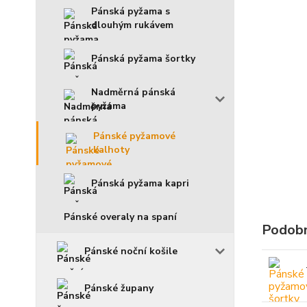
Pánská pyžama s
dlouhým rukávem
Pánská pyžama šortky
Nadměrná pánská
pyžama
Pánské pyžamové
kalhoty
Pánská pyžama kapri
Pánské overaly na spaní
Podobn
Pánské noční košile
Pánské župany