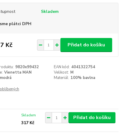
tupnost
Skladem
sme plátci DPH
7 Kč
Přidat do košíku
roduktu:
9820x99432
EAN kód:
4041322754
e:
Vienetta MAN
Velikost:
M
modrá
Materiál:
100% bavlna
oblíbených
Skladem
Přidat do košíku
317 Kč