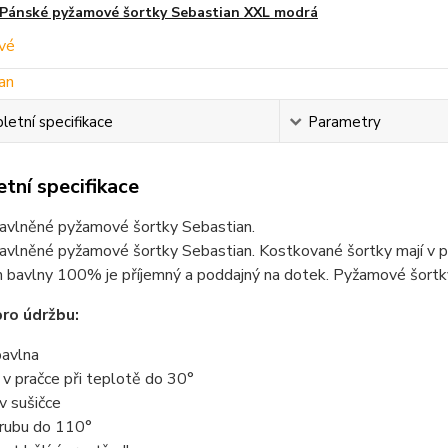
Pánské pyžamové šortky Sebastian XXL modrá
etní specifikace
Parametry
tní specifikace
avlněné pyžamové šortky Sebastian.
vlněné pyžamové šortky Sebastian. Kostkované šortky mají v pas
 bavlny 100% je příjemný a poddajný na dotek. Pyžamové šortky 
ro údržbu:
avlna
t v pračce při teplotě do 30°
 v sušičce
z rubu do 110°