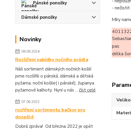
- nepouží
Pánské ponožky
- nečisti
Dámské ponožky
Míry nam
401132
Novinky
Sebastia
pas
08.08.2024
délka šo
Rozšíření nabídky nočního prádla
Náš sortiment dámských nočních košilí
jsme rozšířili o pánská, dámská a dětská
pyžama, noční košile( i pánské), županya
Param
pyžamové kalhoty. Nyní u nás ...
číst celé
Veliko
07.06.2022
rozříření sortimentu bačkor pro
Materi
dospělé
Dobrá zpráva! Od března 2022 je opět