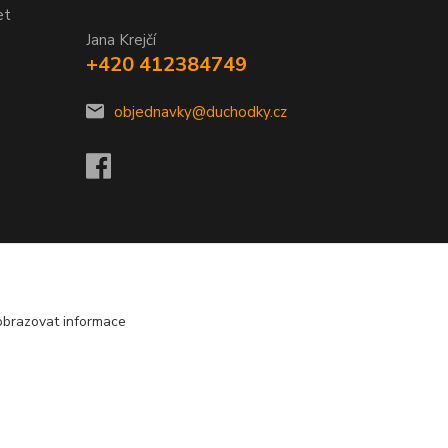
et
Jana Krejčí
+420 412384749
objednavky@duchodky.cz
obrazovat informace