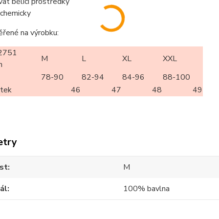
vat bělící prostředky
t chemicky
ěřené na výrobku:
2751
M
L
XL
XXL
n
78-90
82-94
84-96
88-100
rtek
46
47
48
49
etry
st
M
ál
100% bavlna