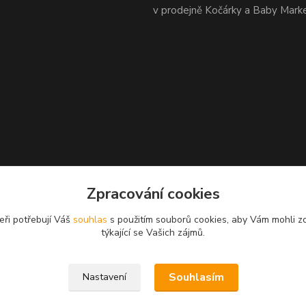
v prodejně Kočárky a Baby Mark
Zpracování cookies
eři potřebují Váš
souhlas
s použitím souborů cookies, aby Vám mohli z
týkající se Vašich zájmů.
Souhlasím
Nastavení