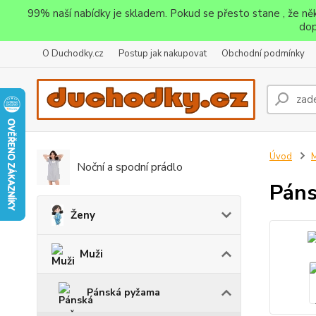
99% naší nabídky je skladem. Pokud se přesto stane , že n
dop
O Duchodky.cz
Postup jak nakupovat
Obchodní podmínky
Úvod
M
Noční a spodní prádlo
Páns
Ženy
Muži
Pánská pyžama