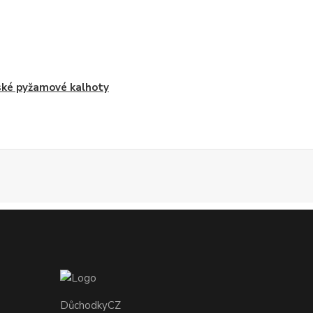
ké pyžamové kalhoty
DůchodkyCZ