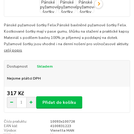
Pánské pyžamové šortky Felix.Pánské bavlněné pyžamové šortky Felix.
Kostkované šortky mají v pase gumu, šňůrku na stažení a praktické kapsy.
Mateiriál s podílem bavlny 100% je příjemný a poddajný na dotek.
Pyžamové šortky jsou vhodné i na denní nošení pro volnočasové aktivity.
celý popis
Dostupnost
Skladem
Nejsme plátci DPH
317 Kč
Přidat do košíku
Číslo produktu:
10093x100726
EAN kód:
4100831223
Výrobce:
Vienetta MAN