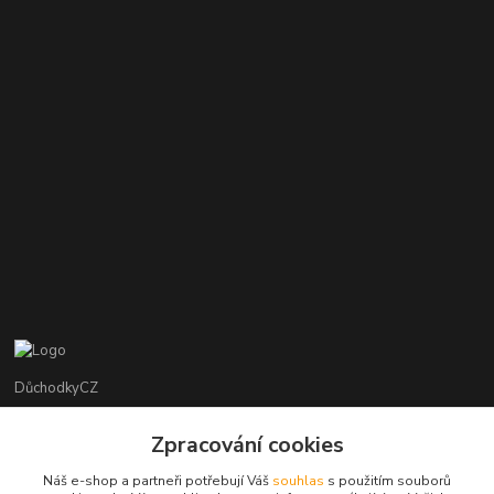
DůchodkyCZ
Jana Krejčí
Zpracování cookies
+420 412384749
Náš e-shop a partneři potřebují Váš
souhlas
s použitím souborů