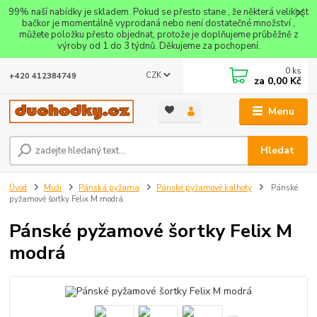
99% naší nabídky je skladem. Pokud se přesto stane , že některá velikost
bačkor je momentálně vyprodaná nebo není dostatečné množství ,
můžete položku přesto objednat, protože je doplňujeme průběžně z
výroby od 1 do 3 týdnů. Děkujeme za pochopení.
0
ks
CZK
+420 412384749
za
0,00 Kč
Menu
Hledat
Úvod
Muži
Pánská pyžama
Pánské pyžamové kalhoty
Pánské
pyžamové šortky Felix M modrá
Pánské pyžamové šortky Felix M
modrá