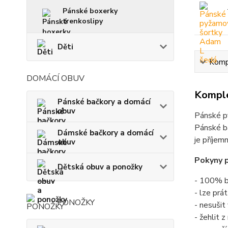
Pánské boxerky
trenkoslipy
Děti
Kompl
DOMÁCÍ OBUV
Komple
Pánské bačkory a domácí
obuv
Pánské p
Pánské ba
Dámské bačkory a domácí
je příjem
obuv
Pokyny p
Dětská obuv a ponožky
- 100% b
- lze prá
PONOŽKY
- nesušit
- žehlit 