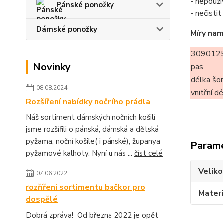
- nepouží
Pánské ponožky
- nečisti
Dámské ponožky
Míry nam
309012
Novinky
pas
délka šo
08.08.2024
vnitřní d
Rozšíření nabídky nočního prádla
Náš sortiment dámských nočních košilí
jsme rozšířili o pánská, dámská a dětská
pyžama, noční košile( i pánské), županya
Param
pyžamové kalhoty. Nyní u nás ...
číst celé
Veliko
07.06.2022
rozříření sortimentu bačkor pro
Materi
dospělé
Dobrá zpráva! Od března 2022 je opět