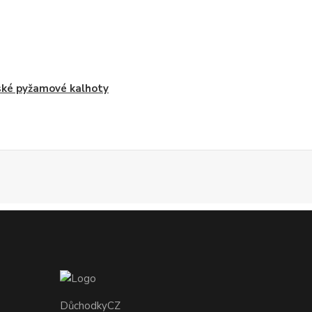
ké pyžamové kalhoty
DůchodkyCZ