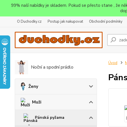
99% naší nabídky je skladem. Pokud se přesto stane , že n
dop
O Duchodky.cz
Postup jak nakupovat
Obchodní podmínky
Úvod
M
Noční a spodní prádlo
Páns
Ženy
Muži
Pánská pyžama