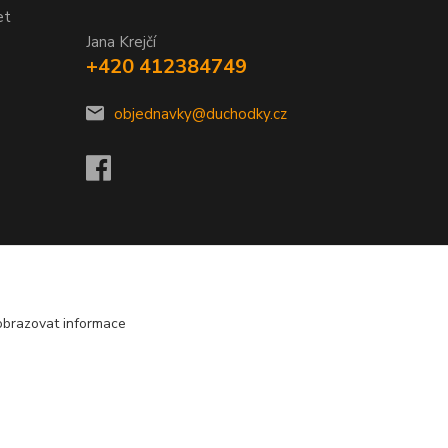
et
Jana Krejčí
+420 412384749
objednavky@duchodky.cz
obrazovat informace