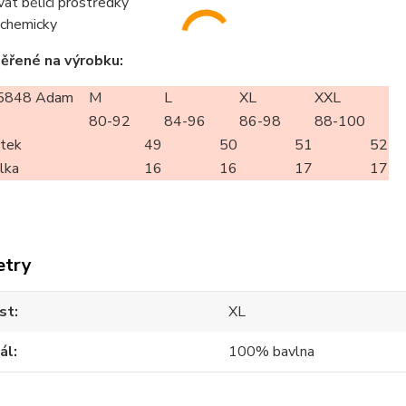
vat bělící prostředky
t chemicky
ěřené na výrobku:
5848 Adam
M
L
XL
XXL
80-92
84-96
86-98
88-100
rtek
49
50
51
52
élka
16
16
17
17
etry
st
XL
ál
100% bavlna