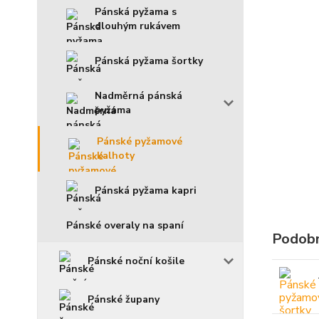
Pánská pyžama s
dlouhým rukávem
Pánská pyžama šortky
Nadměrná pánská
pyžama
Pánské pyžamové
kalhoty
Pánská pyžama kapri
Pánské overaly na spaní
Podobn
Pánské noční košile
Pánské župany