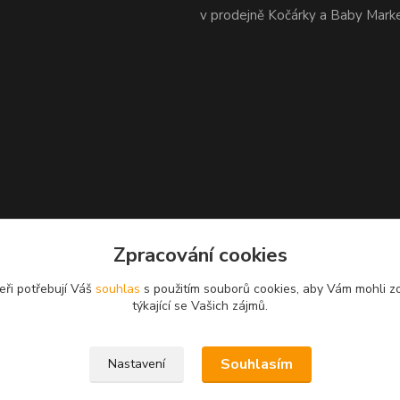
v prodejně Kočárky a Baby Mark
Zpracování cookies
eři potřebují Váš
souhlas
s použitím souborů cookies, aby Vám mohli z
týkající se Vašich zájmů.
Souhlasím
Nastavení