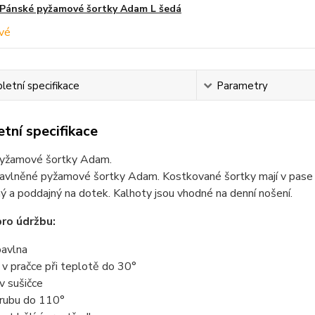
Pánské pyžamové šortky Adam L šedá
etní specifikace
Parametry
tní specifikace
yžamové šortky Adam.
vlněné pyžamové šortky Adam. Kostkované šortky mají v pase gu
ný a poddajný na dotek. Kalhoty jsou vhodné na denní nošení.
ro údržbu:
avlna
t v pračce při teplotě do 30°
 v sušičce
z rubu do 110°