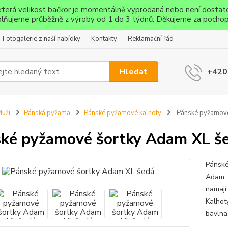
ěkterá velikost bačkor je momentálně vyprodaná nebo není dostat
lňujeme průběžně z výroby od 1 do 3 týdnů. Děkujeme za pochop
Fotogalerie z naší nabídky
Kontakty
Reklamační řád
Hledat
+420
uži
Pánská pyžama
Pánské pyžamové kalhoty
Pánské pyžamové
ké pyžamové šortky Adam XL š
Pánské
Adam. 
namají 
Kalhot
bavlna-