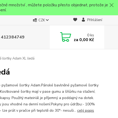
ečné množství , můžete položku přesto objednat, protože je
ení.
Přihlášení
CZK
0
ks
 412384749
za
0,00 Kč
 šortky Adam XL šedá
edá
 pyžamové šortky Adam.Pánské bavlněné pyžamové šortky
Kostkované šortky mají v pase gumu a šňůrku na stažení,
kapsy. Použitý mateiriál je příjemný a poddajný na dotek.
y jsou vhodné na denní nošení.Pokyny pro údržbu:- 100%
 lze prát v pračce při teplotě do 30°- nesuši...
celý popis