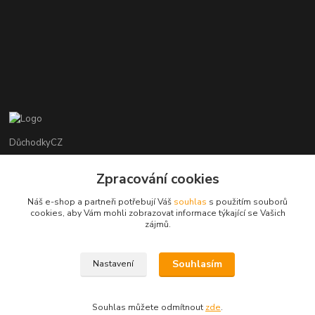
DůchodkyCZ
Jana Krejčí
Zpracování cookies
+420 412384749
Náš e-shop a partneři potřebují Váš
souhlas
s použitím souborů
cookies, aby Vám mohli zobrazovat informace týkající se Vašich
objednavky@duchodky.cz
zájmů.
Souhlasím
Nastavení
Souhlas můžete odmítnout
zde
.