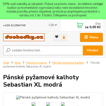
99% naší nabídky je skladem. Pokud se přesto stane , že některá velikost
bačkor je momentálně vyprodaná nebo není dostatečné množství ,
můžete položku přesto objednat, protože je doplňujeme průběžně z
výroby od 1 do 3 týdnů. Děkujeme za pochopení.
0
ks
CZK
+420 412384749
za
0,00 Kč
Menu
Hledat
Úvod
Muži
Pánská pyžama
Pánské pyžamové kalhoty
Pánské
pyžamové kalhoty Sebastian XL modrá
Pánské pyžamové kalhoty
Sebastian XL modrá