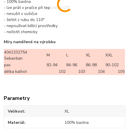
- 100% bavlna
- lze prát v pračce při teplotě do 30°
- nesušit v sušičce
- žehlit z rubu do 110°
- nepoužívat bělící prostředky
- nečistit chemicky
Míry naměřené na výrobku
4041332754
M
L
XL
XXL
Sebastian
pas
82-94
84-96
86-98
90-102
délka kalhot
102
103
104
105
Parametry
Velikost
XL
Materiál
100% bavlna