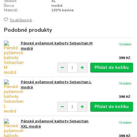
Velikost:
XL
Barva:
modrá
Materiál:
100% bavlna
Do oblíbených
Podobné produkty
Pánské pyžamové kalhoty Sebastian M
Skladem
modrá
396 Kč
Přidat do košíku
Pánské pyžamové kalhoty Sebastian L
Skladem
modrá
396 Kč
Přidat do košíku
Pánské pyžamové kalhoty Sebastian
Skladem
XXL modrá
396 Kč