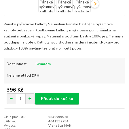
Pánské pyžamové kalhoty Sebastian.Pánské bavlněné pyžamové
kalhoty Sebastian. Kostkované kalhoty mají v pase gumu, šňůrku na
stažení a praktické kapsy. Mateiriál s podílem bavlny 100% je příjemný a
poddajný na dotek. Kalhoty jsou vhodné i na denní nošení.Pokyny pro
údržbu:- 100% bavlna- lze prát v p...
celý popis
Dostupnost
Skladem
Nejsme plátci DPH
396 Kč
Přidat do košíku
Číslo produktu:
9840x99528
EAN kód:
4041332754
Výrobce:
Vienetta MAN