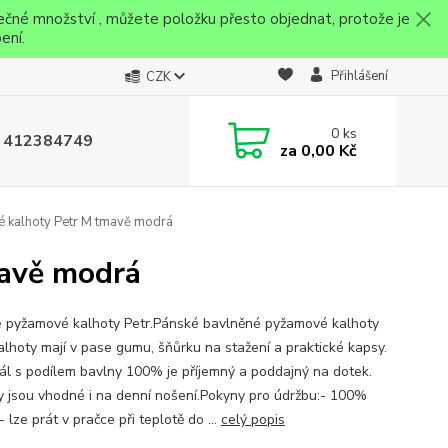
ečné množství , můžete položku přesto objednat, protože je
ení.
Přihlášení
CZK
0
ks
 412384749
za
0,00 Kč
 kalhoty Petr M tmavě modrá
mavě modrá
 pyžamové kalhoty Petr.Pánské bavlněné pyžamové kalhoty
Kalhoty mají v pase gumu, šňůrku na stažení a praktické kapsy.
iál s podílem bavlny 100% je příjemný a poddajný na dotek.
y jsou vhodné i na denní nošení.Pokyny pro údržbu:- 100%
 lze prát v pračce při teplotě do ...
celý popis