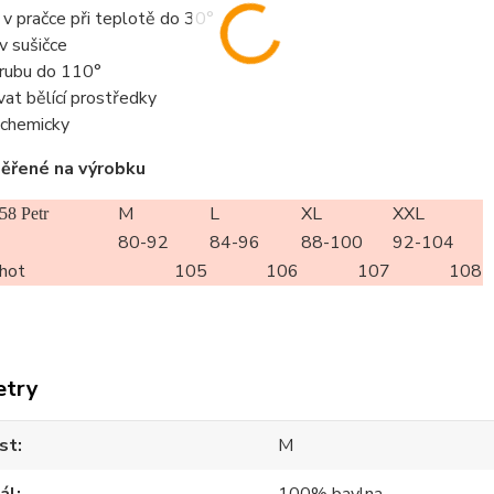
t v pračce při teplotě do 30°
 v sušičce
z rubu do 110°
vat bělící prostředky
t chemicky
ěřené na výrobku
M
L
XL
XXL
58 Petr
80-92
84-96
88-100
92-104
lhot
105
106
107
108
etry
st
M