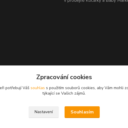
v prodejně Kočárky a Baby Mark
Zpracování cookies
eři potřebují Váš
souhlas
s použitím souborů cookies, aby Vám mohli z
týkající se Vašich zájmů.
Souhlasím
Nastavení