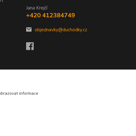
et
Jana Krejčí
+420 412384749
objednavky@duchodky.cz
obrazovat informace