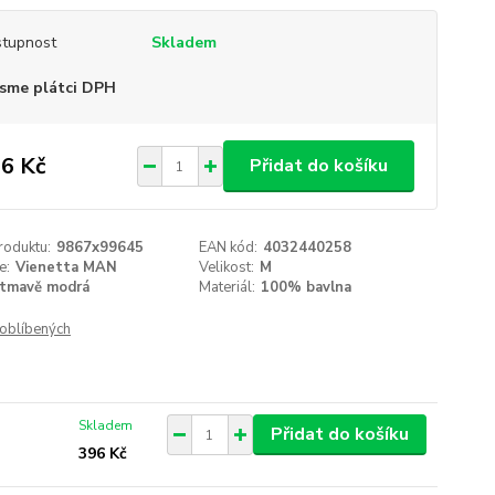
tupnost
Skladem
sme plátci DPH
6 Kč
Přidat do košíku
roduktu:
9867x99645
EAN kód:
4032440258
e:
Vienetta MAN
Velikost:
M
tmavě modrá
Materiál:
100% bavlna
oblíbených
Skladem
Přidat do košíku
396 Kč