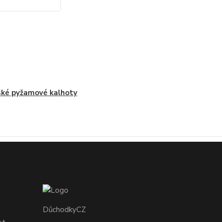
ké pyžamové kalhoty
DůchodkyCZ