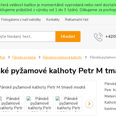
ěkterá velikost bačkor je momentálně vyprodaná nebo není dostat
lňujeme průběžně z výroby od 1 do 3 týdnů. Děkujeme za pochop
Fotogalerie z naší nabídky
Kontakty
Reklamační řád
Hledat
+420
uži
Pánská pyžama
Pánské pyžamové kalhoty
Pánské pyžamové
ké pyžamové kalhoty Petr M t
Pánské
Petr. 
Mateir
Kalhot
bavlna-