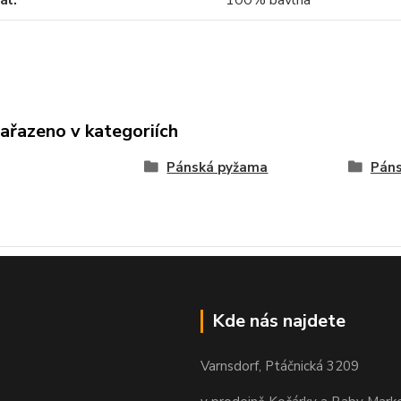
ál
100% bavlna
zařazeno v kategoriích
Pánská pyžama
Páns
Kde nás najdete
Varnsdorf, Ptáčnická 3209