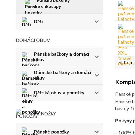
Pánské boxerky
trenkoslipy
Děti
DOMÁCÍ OBUV
Pánské bačkory a domácí
obuv
Kompl
Dámské bačkory a domácí
obuv
Komple
Dětská obuv a ponožky
Pánské p
Pánské ba
bavlny 10
PONOŽKY
Pokyny p
Pánské ponožky
- 100% b