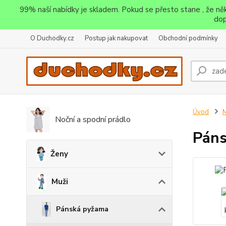
99% naší nabídky je skladem. Pokud se přesto stane , že n
dop
O Duchodky.cz
Postup jak nakupovat
Obchodní podmínky
Úvod
M
Noční a spodní prádlo
Páns
Ženy
Muži
Pánská pyžama