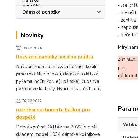
- lze prá
Dámské ponožky
- nesušit
- žehlit 
- nepouží
Novinky
- nečisti
Míry nam
08.08.2024
Rozšíření nabídky nočního prádla
40324402
Náš sortiment dámských nočních košilí
pas
jsme rozšířili o pánská, dámská a dětská
délka ka
pyžama, noční košile( i pánské), županya
pyžamové kalhoty. Nyní u nás ...
číst celé
07.06.2022
Param
rozříření sortimentu bačkor pro
dospělé
Veliko
Dobrá zpráva! Od března 2022 je opět
skladem model 1034 dámské kotníkové