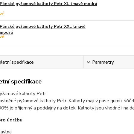
Pánské pyžamové kalhoty Petr XL tmavě modrá
Pánské pyžamové kalhoty Petr XXL tmavě
modrá
etní specifikace
Parametry
tní specifikace
yžamové kalhoty Petr.
vlněné pyžamové kalhoty Petr. Kalhoty mají v pase gumu, šňůrku
0% je příjemný a poddajný na dotek. Kalhoty jsou vhodné i na de
ro údržbu:
avlna