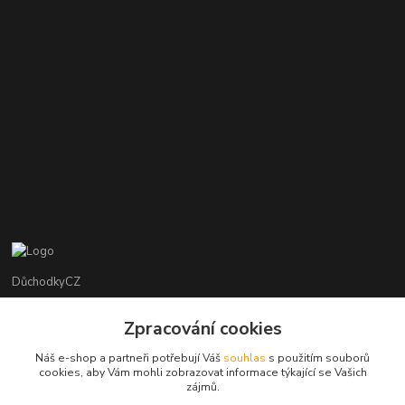
DůchodkyCZ
Jana Krejčí
Zpracování cookies
+420 412384749
Náš e-shop a partneři potřebují Váš
souhlas
s použitím souborů
cookies, aby Vám mohli zobrazovat informace týkající se Vašich
objednavky@duchodky.cz
zájmů.