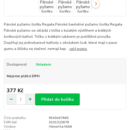
Pánské pyžamo šortky Regata.Pánské bavlněné pyžamo šortky Regata.
Pánské pyžamo se skládá z trička s kulatým výstřihem a krátkých
šortkových kalhot. Tričko s krátkým rukávem je potištěné proužky.
Doplňují jej jednobarevé kalhoty s obrázkem lodi, které mají v pase
gumu a šňůrku na stažení, nemají kap...
celý popis
Dostupnost
Skladem
Nejsme plátci DPH
377 Kč
Přidat do košíku
Číslo produktu:
9540x97665
EAN kód:
3101323878
Výrobce:
Vienetta MAN