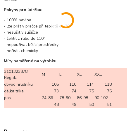
Pokyny pro údržbu:
- 100% bavlna
- lze prát v pračce při teplotě do 30°
- nesušit v sušičce
- žehlit z rubu do 110°
- nepoužívat bělící prostředky
- nečistit chemicky
Míry naměřené na výrobku:
3101323878
M
L
XL
XXL
Regata
obvod hrudníku
106
110
114
118
délka trika
73
74
75
76
pas
74-86
78-90
86-98
90-102
48
49
50
51