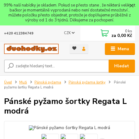
99% naší nabídky je skladem. Pokud se přesto stane , že některá velikost
bačkor je momentálně vyprodaná nebo není dostatečné množství ,
můžete položku přesto objednat, protože je doplňujeme průběžně z
výroby od 1 do 3 týdnů. Děkujeme za pochopení.
0
ks
CZK
+420 412384749
za
0,00 Kč
Menu
Hledat
Úvod
Muži
Pánská pyžama
Pánská pyžama šortky
Pánské
pyžamo šortky Regata L modrá
Pánské pyžamo šortky Regata L
modrá