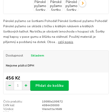
Pánské pyžamo se šortkami Pohodář.Pánské šortkové pyžamo Pohodář.
Pánské pyžamo se skládá z trička s krátkým rukávem a krátkých
šortkových kalhot. Na tričku je obrázek lenochoda v houpací síti. Šortky
mají kapsy, v pase gumu a šňůrku na stáhnutí. Použitý materiál je
příjemný a poddaný na dotek. Obsa...
celý popis
Dostupnost
Skladem
Nejsme plátci DPH
456 Kč
Přidat do košíku
Číslo produktu:
10080x100672
EAN kód:
4084430000
Výrobce:
Vienetta MAN