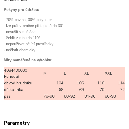
Pokyny pro údržbu:
- 70% bavlna, 30% polyester
- lze prát v pračce při teplotě do 30°
- nesušit v sušičce
- žehlit z rubu do 110°
- nepoužívat bělící prostředky
- nečistit chemicky
Míry naměřené na výrobku:
4084430000
M
L
XL
XXL
Pohodář
obvod hrudníku
104
106
110
114
délka trika
68
69
70
72
pas
78-90
80-92
84-96
86-98
Parametry