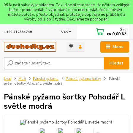
99% naší nabídky je skladem. Pokud se přesto stane , že některá velikost
bačkor je momentálně vyprodaná nebo není dostatečné množství ,
můžete položku přesto objednat, protože je doplňujeme průběžně z
výroby od 1 do 3 týdnů. Děkujeme za pochopení.
0
ks
CZK
+420 412384749
za
0,00 Kč
Menu
Hledat
Úvod
Muži
Pánská pyžama
Pánská pyžama šortky
Pánské
pyžamo šortky Pohodář L světle modrá
Pánské pyžamo šortky Pohodář L
světle modrá