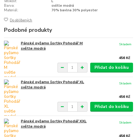
Velikost:
L
Barva:
světle modrá
Materiál:
70% bavlna 30% polyester
Do oblíbených
Podobné produkty
Pánské pyžamo šortky Pohodář M
Skladem
světle modrá
456 Kč
Přidat do košíku
Pánské pyžamo šortky Pohodář XL
Skladem
světle modrá
456 Kč
Přidat do košíku
Pánské pyžamo šortky Pohodář XXL
Skladem
světle modrá
456 Kč