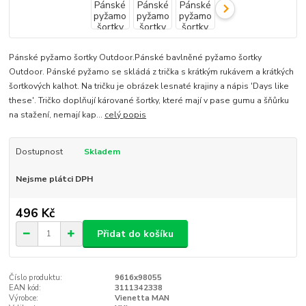
Pánské pyžamo šortky Outdoor.Pánské bavlněné pyžamo šortky
Outdoor. Pánské pyžamo se skládá z trička s krátkým rukávem a krátkých
šortkových kalhot. Na tričku je obrázek lesnaté krajiny a nápis 'Days like
these'. Tričko doplňují kárované šortky, které mají v pase gumu a šňůrku
na stažení, nemají kap...
celý popis
Dostupnost
Skladem
Nejsme plátci DPH
496 Kč
Přidat do košíku
Číslo produktu:
9616x98055
EAN kód:
3111342338
Výrobce:
Vienetta MAN