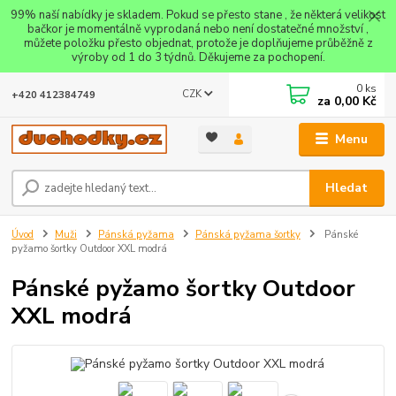
99% naší nabídky je skladem. Pokud se přesto stane , že některá velikost
bačkor je momentálně vyprodaná nebo není dostatečné množství ,
můžete položku přesto objednat, protože je doplňujeme průběžně z
výroby od 1 do 3 týdnů. Děkujeme za pochopení.
0
ks
CZK
+420 412384749
za
0,00 Kč
Menu
Hledat
Úvod
Muži
Pánská pyžama
Pánská pyžama šortky
Pánské
pyžamo šortky Outdoor XXL modrá
Pánské pyžamo šortky Outdoor
XXL modrá