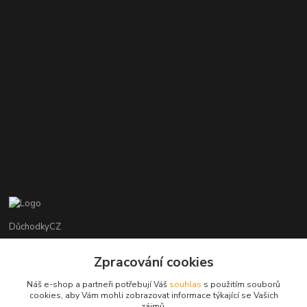
DůchodkyCZ
Jana Krejčí
Zpracování cookies
+420 412384749
Náš e-shop a partneři potřebují Váš
souhlas
s použitím souborů
cookies, aby Vám mohli zobrazovat informace týkající se Vašich
objednavky@duchodky.cz
zájmů.