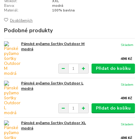
Velikost:
XXL
Barva:
modrá
Materiál:
100% bavlna
Do oblíbených
Podobné produkty
Pánské pyžamo šortky Outdoor M
Skladem
modrá
496 Kč
Přidat do košíku
Pánské pyžamo šortky Outdoor L
Skladem
modrá
496 Kč
Přidat do košíku
Pánské pyžamo šortky Outdoor XL
Skladem
modrá
496 Kč