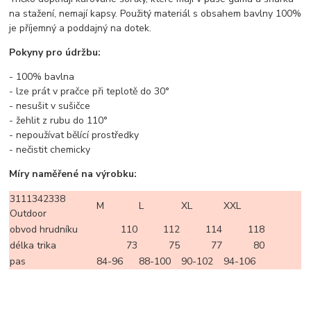
na stažení, nemají kapsy. Použitý materiál s obsahem bavlny 100%
je příjemný a poddajný na dotek.
Pokyny pro údržbu:
- 100% bavlna
- lze prát v pračce při teplotě do 30°
- nesušit v sušičce
- žehlit z rubu do 110°
- nepoužívat bělící prostředky
- nečistit chemicky
Míry naměřené na výrobku:
3111342338
M
L
XL
XXL
Outdoor
obvod hrudníku
110
112
114
118
délka trika
73
75
77
80
pas
84-96
88-100
90-102
94-106