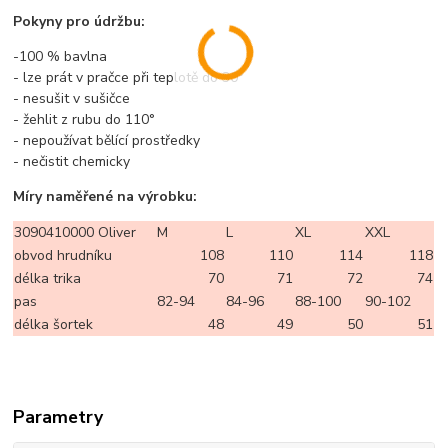
Pokyny pro údržbu:
-100 % bavlna
- lze prát v pračce při teplotě do 30°
- nesušit v sušičce
- žehlit z rubu do 110°
- nepoužívat bělící prostředky
- nečistit chemicky
Míry naměřené na výrobku:
3090410000 Oliver
M
L
XL
XXL
obvod hrudníku
108
110
114
118
délka trika
70
71
72
74
pas
82-94
84-96
88-100
90-102
délka šortek
48
49
50
51
Parametry