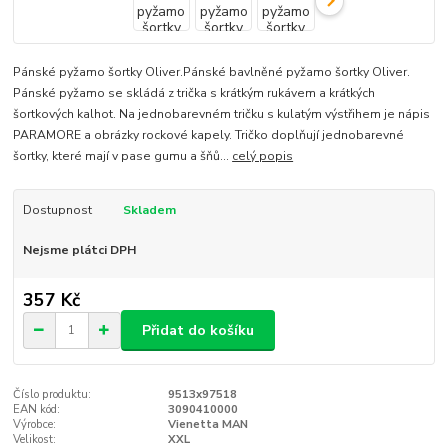
Pánské pyžamo šortky Oliver.Pánské bavlněné pyžamo šortky Oliver.
Pánské pyžamo se skládá z trička s krátkým rukávem a krátkých
šortkových kalhot. Na jednobarevném tričku s kulatým výstřihem je nápis
PARAMORE a obrázky rockové kapely. Tričko doplňují jednobarevné
šortky, které mají v pase gumu a šňů...
celý popis
Dostupnost
Skladem
Nejsme plátci DPH
357 Kč
Přidat do košíku
Číslo produktu:
9513x97518
EAN kód:
3090410000
Výrobce:
Vienetta MAN
Velikost:
XXL