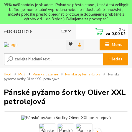
99% naší nabídky je skladem. Pokud se přesto stane , že některá velikost
bačkor je momentálně vyprodaná nebo není dostatečné množství ,
můžete položku přesto objednat, protože je doplňujeme průběžně z
výroby od 1 do 3 týdnů. Děkujeme za pochopení.
0
ks
CZK
+420 412384749
za
0,00 Kč
Menu
Hledat
Úvod
Muži
Pánská pyžama
Pánská pyžama šortky
Pánské
pyžamo šortky Oliver XXL petrolejová
Pánské pyžamo šortky Oliver XXL
petrolejová