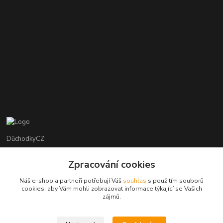
DůchodkyCZ
Jana Krejčí
Zpracování cookies
+420 412384749
Náš e-shop a partneři potřebují Váš
souhlas
s použitím souborů
cookies, aby Vám mohli zobrazovat informace týkající se Vašich
objednavky@duchodky.cz
zájmů.