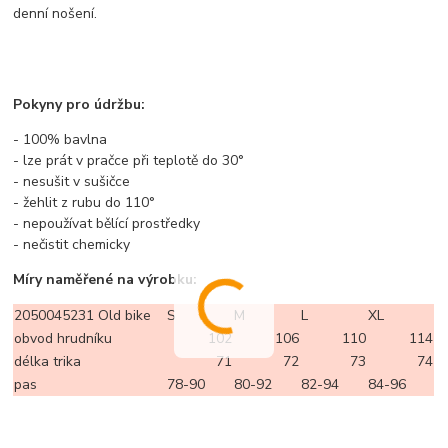
denní nošení.
Pokyny pro údržbu:
- 100% bavlna
- lze prát v pračce při teplotě do 30°
- nesušit v sušičce
- žehlit z rubu do 110°
- nepoužívat bělící prostředky
- nečistit chemicky
Míry naměřené na výrobku:
2050045231 Old bike
S
M
L
XL
obvod hrudníku
102
106
110
114
délka trika
71
72
73
74
pas
78-90
80-92
82-94
84-96