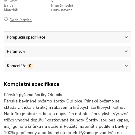
Velikost:
S
Barva:
tmavě modrá
Materiál:
100% bavlna
Do oblíbených
Kompletní specifikace
Parametry
Komentáře
0
Kompletní specifikace
Pánské pyžamo šortky Old bike.
Pánské bavlněné pyžamo šortky Old bike. Pánské pyžamo se
skládá z trička s krátkým rukávem a krátkých šortkových kalhot.
Na tričku je obrázek kola a nápis I´m not old, I´m stylish. Výrazné
tričko vhodně doplňují kostkované kalhoty. Šortky jsou bez kapes,
mají gumu a šňůrku na stažení. Použitý materiál s podílem bavlny
100% je příjemný a poddajný na dotek. Pyžamo je vhodné i na