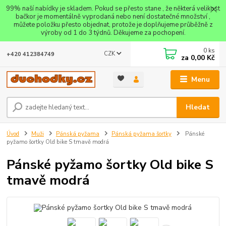
99% naší nabídky je skladem. Pokud se přesto stane , že některá velikost
bačkor je momentálně vyprodaná nebo není dostatečné množství ,
můžete položku přesto objednat, protože je doplňujeme průběžně z
výroby od 1 do 3 týdnů. Děkujeme za pochopení.
0
ks
CZK
+420 412384749
za
0,00 Kč
Menu
Hledat
Úvod
Muži
Pánská pyžama
Pánská pyžama šortky
Pánské
pyžamo šortky Old bike S tmavě modrá
Pánské pyžamo šortky Old bike S
tmavě modrá