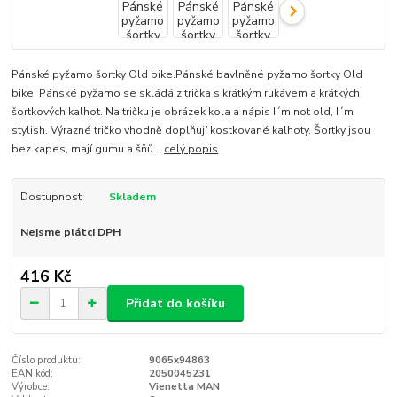
Pánské pyžamo šortky Old bike.Pánské bavlněné pyžamo šortky Old
bike. Pánské pyžamo se skládá z trička s krátkým rukávem a krátkých
šortkových kalhot. Na tričku je obrázek kola a nápis I´m not old, I´m
stylish. Výrazné tričko vhodně doplňují kostkované kalhoty. Šortky jsou
bez kapes, mají gumu a šňů...
celý popis
Dostupnost
Skladem
Nejsme plátci DPH
416 Kč
Přidat do košíku
Číslo produktu:
9065x94863
EAN kód:
2050045231
Výrobce:
Vienetta MAN