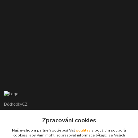
DůchodkyCZ
Jana Krejčí
Zpracování cookies
+420 412384749
Náš e-shop a partneři potřebují Váš
souhlas
s použitím souborů
cookies, aby Vám mohli zobrazovat informace týkající se Vašich
objednavky@duchodky.cz