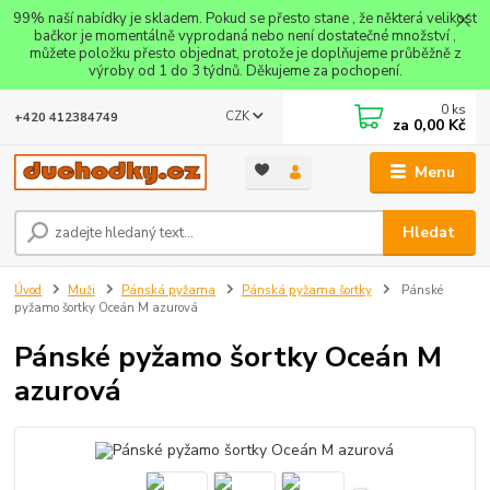
99% naší nabídky je skladem. Pokud se přesto stane , že některá velikost
bačkor je momentálně vyprodaná nebo není dostatečné množství ,
můžete položku přesto objednat, protože je doplňujeme průběžně z
výroby od 1 do 3 týdnů. Děkujeme za pochopení.
0
ks
CZK
+420 412384749
za
0,00 Kč
Menu
Hledat
Úvod
Muži
Pánská pyžama
Pánská pyžama šortky
Pánské
pyžamo šortky Oceán M azurová
Pánské pyžamo šortky Oceán M
azurová