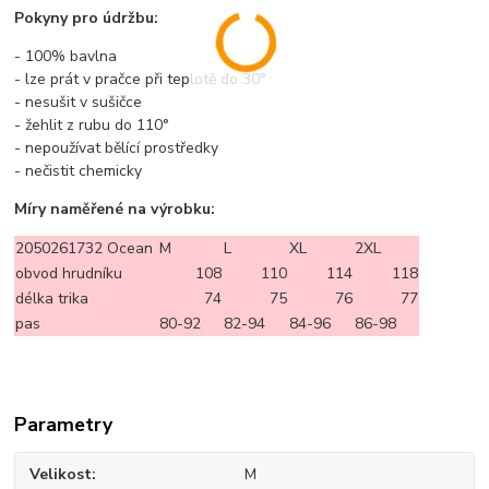
Pokyny pro údržbu:
- 100% bavlna
- lze prát v pračce při teplotě do 30°
- nesušit v sušičce
- žehlit z rubu do 110°
- nepoužívat bělící prostředky
- nečistit chemicky
Míry naměřené na výrobku:
2050261732 Ocean
M
L
XL
2XL
obvod hrudníku
108
110
114
118
délka trika
74
75
76
77
pas
80-92
82-94
84-96
86-98
Parametry
Velikost
M