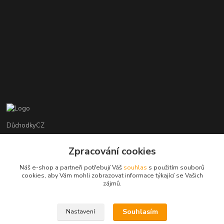
DůchodkyCZ
Jana Krejčí
Zpracování cookies
+420 412384749
Náš e-shop a partneři potřebují Váš
souhlas
s použitím souborů
cookies, aby Vám mohli zobrazovat informace týkající se Vašich
objednavky@duchodky.cz
zájmů.
Souhlasím
Nastavení