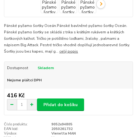
Pánské pyžamo šortky Oceán.Pánské bavlněné pyžamo šortky Oceán.
Pánské pyžamo šortky se skládá z trika s krátkým rukávem a krátkých
šortkových kalhot. Tričko je potištěno loďkami, žraloky , palmami a
nápisem Big Attack. Pestré tričko vhodně doplňují jednobarevné šortky.
Šortky jsou bez kapes, mají g...
celý popis
Dostupnost
Skladem
Nejsme plátci DPH
416 Kč
Přidat do košíku
Číslo produktu:
9052x94805
EAN kód:
2050261732
Výrobce:
Vienetta MAN