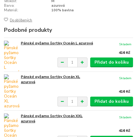
Velikost:
M
Barva:
azurová
Materiál:
100% bavlna
Do oblíbených
Podobné produkty
Pánské pyžamo šortky Oceán L azurová
Skladem
416 Kč
Přidat do košíku
Pánské pyžamo šortky Oceán XL
Skladem
azurová
416 Kč
Přidat do košíku
Pánské pyžamo šortky Oceán XXL
Skladem
azurová
416 Kč