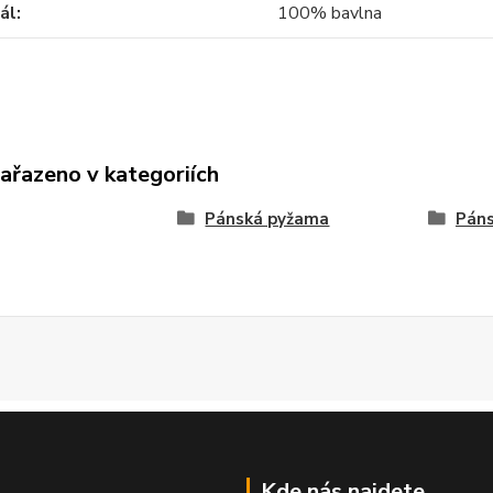
ál
100% bavlna
zařazeno v kategoriích
Pánská pyžama
Páns
Kde nás najdete