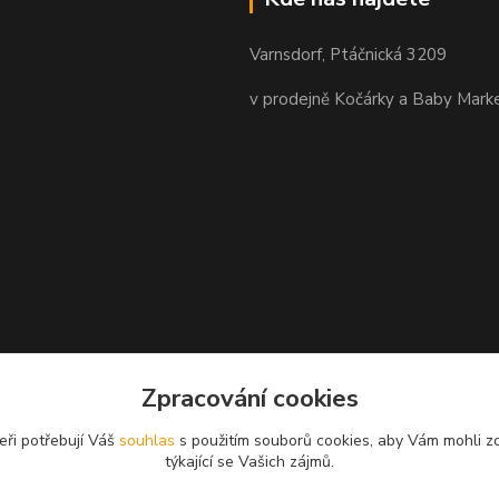
Varnsdorf, Ptáčnická 3209
v prodejně Kočárky a Baby Mark
Zpracování cookies
eři potřebují Váš
souhlas
s použitím souborů cookies, aby Vám mohli z
týkající se Vašich zájmů.