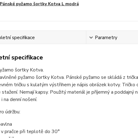
Pánské pyžamo šortky Kotva L modrá
etní specifikace
Parametry
tní specifikace
yžamo šortky Kotva.
avlněné pyžamo šortky Kotva. Pánské pyžamo se skládá z trička
vném tričku s kulatým výstřihem je nápis obrázek kotvy. Tričko 
 stažení. Nemají kapsy. Použitý materiál je příjemný a poddajný 
 i na denní nošení.
o údržbu:
avlna
t v pračce při teplotě do 30°