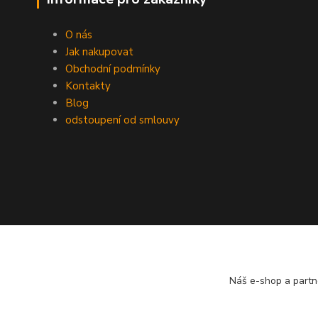
O nás
Jak nakupovat
Obchodní podmínky
Kontakty
Blog
odstoupení od smlouvy
Náš e-shop a partn