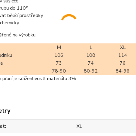
 v sušičce
z rubu do 110°
vat bělící prostředky
t chemicky
ěřené na výrobku:
t
M
L
XL
udníku
106
108
114
ka
73
74
76
78-90
80-92
84-96
m praní je sráženlivostl materiálu 3%
etry
st
XL