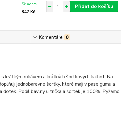
Skladem
Přidat do košíku
347 Kč
Komentáře
0
 s krátkým rukávem a krátkých šortkových kalhot. Na
doplňují jednobarevné šortky, které mají v pase gumu a
na dotek. Podíl bavlny u trička a šortek je 100%. Pyžamo