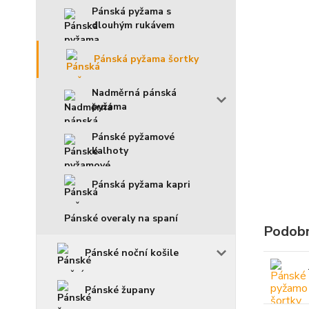
Pánská pyžama s
dlouhým rukávem
Pánská pyžama šortky
Nadměrná pánská
pyžama
Pánské pyžamové
kalhoty
Pánská pyžama kapri
Pánské overaly na spaní
Podobn
Pánské noční košile
Pánské župany