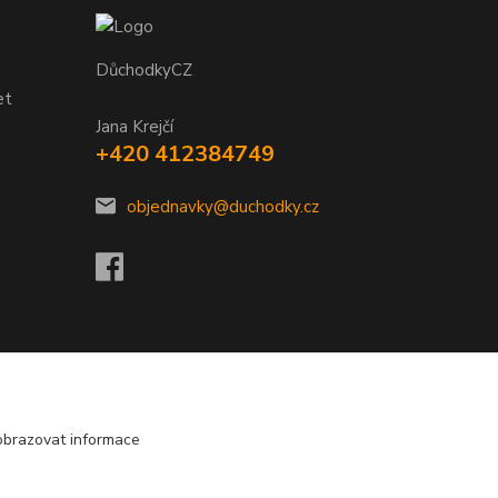
DůchodkyCZ
et
Jana Krejčí
+420 412384749
objednavky@duchodky.cz
obrazovat informace