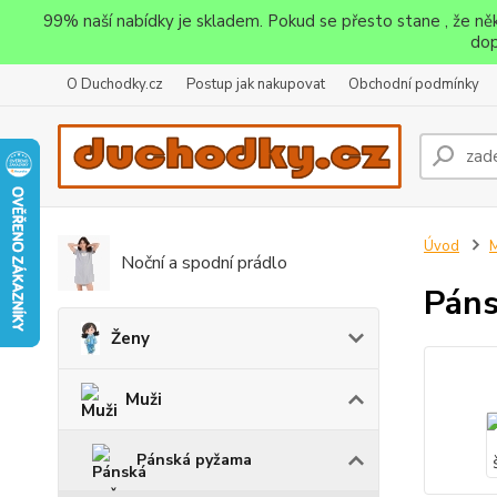
99% naší nabídky je skladem. Pokud se přesto stane , že n
dop
O Duchodky.cz
Postup jak nakupovat
Obchodní podmínky
Úvod
M
Noční a spodní prádlo
Páns
Ženy
Muži
Pánská pyžama