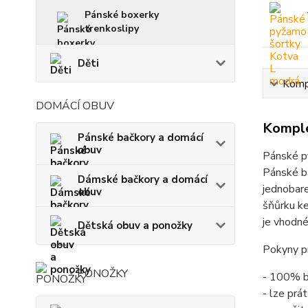
Pánské boxerky
trenkoslipy
Děti
Kompl
DOMÁCÍ OBUV
Komple
Pánské bačkory a domácí
obuv
Pánské p
Pánské b
Dámské bačkory a domácí
jednobare
obuv
šňůrku ke
je vhodné
Dětská obuv a ponožky
Pokyny pr
PONOŽKY
- 100% b
- lze prá