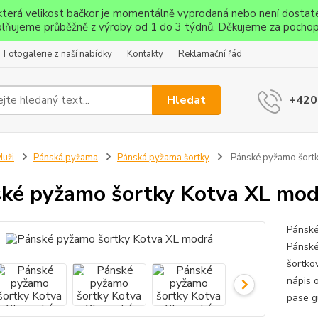
ěkterá velikost bačkor je momentálně vyprodaná nebo není dostat
lňujeme průběžně z výroby od 1 do 3 týdnů. Děkujeme za pochop
Fotogalerie z naší nabídky
Kontakty
Reklamační řád
Hledat
+420
uži
Pánská pyžama
Pánská pyžama šortky
Pánské pyžamo šortk
ké pyžamo šortky Kotva XL mod
Pánské
Pánské
šortko
nápis o
pase g