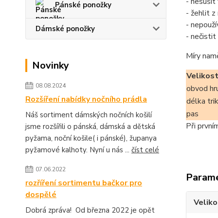
- nesušit
Pánské ponožky
- žehlit 
- nepouží
Dámské ponožky
- nečisti
Míry nam
Novinky
Velikos
08.08.2024
obvod hr
Rozšíření nabídky nočního prádla
délka tri
pas
Náš sortiment dámských nočních košilí
Při první
jsme rozšířili o pánská, dámská a dětská
pyžama, noční košile( i pánské), županya
pyžamové kalhoty. Nyní u nás ...
číst celé
07.06.2022
Param
rozříření sortimentu bačkor pro
dospělé
Veliko
Dobrá zpráva! Od března 2022 je opět