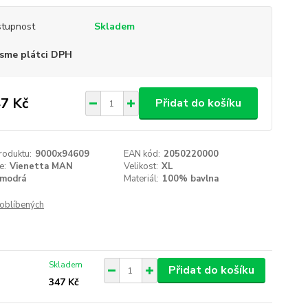
tupnost
Skladem
sme plátci DPH
7 Kč
Přidat do košíku
roduktu:
9000x94609
EAN kód:
2050220000
e:
Vienetta MAN
Velikost:
XL
modrá
Materiál:
100% bavlna
oblíbených
Skladem
Přidat do košíku
347 Kč