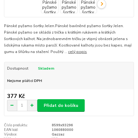
Pánské pyžamo šortky Jelen.Pánské bavlněné pyžamo šortky Jelen.
Pánské pyžamo se skládá z trička s krátkým rukávem a krátkých
šortkových kalhot. Na jednobarevném tričku je vtipný obrázek jelena s
lidskýma rukama místo paroží. Kostkované kalhoty jsou bez kapes, mají
gumu a šňůrku na stažení. Použitý ...
celý popis
Dostupnost
Skladem
Nejsme plátci DPH
377 Kč
Přidat do košíku
Číslo produktu:
8599x93296
EAN kód:
1060880000
Výrobce:
Gazzaz