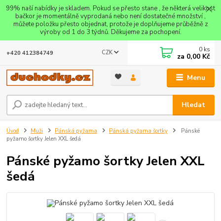
99% naší nabídky je skladem. Pokud se přesto stane , že některá velikost
bačkor je momentálně vyprodaná nebo není dostatečné množství ,
můžete položku přesto objednat, protože je doplňujeme průběžně z
výroby od 1 do 3 týdnů. Děkujeme za pochopení.
0
ks
CZK
+420 412384749
za
0,00 Kč
Menu
Hledat
Úvod
Muži
Pánská pyžama
Pánská pyžama šortky
Pánské
pyžamo šortky Jelen XXL šedá
Pánské pyžamo šortky Jelen XXL
šedá