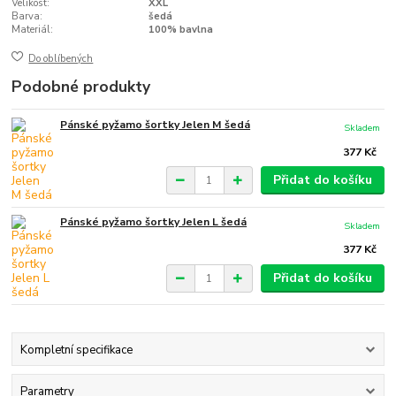
Velikost:
XXL
Barva:
šedá
Materiál:
100% bavlna
Do oblíbených
Podobné produkty
Pánské pyžamo šortky Jelen M šedá
Skladem
377 Kč
Přidat do košíku
Pánské pyžamo šortky Jelen L šedá
Skladem
377 Kč
Přidat do košíku
Kompletní specifikace
Parametry