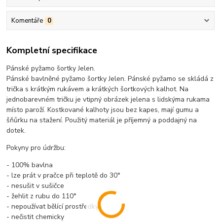
Komentáře
0
Kompletní specifikace
Pánské pyžamo šortky Jelen.
Pánské bavlněné pyžamo šortky Jelen. Pánské pyžamo se skládá z
trička s krátkým rukávem a krátkých šortkových kalhot. Na
jednobarevném tričku je vtipný obrázek jelena s lidskýma rukama
místo paroží. Kostkované kalhoty jsou bez kapes, mají gumu a
šňůrku na stažení. Použitý materiál je příjemný a poddajný na
dotek.
Pokyny pro údržbu:
- 100% bavlna
- lze prát v pračce při teplotě do 30°
- nesušit v sušičce
- žehlit z rubu do 110°
- nepoužívat bělící prostředky
- nečistit chemicky