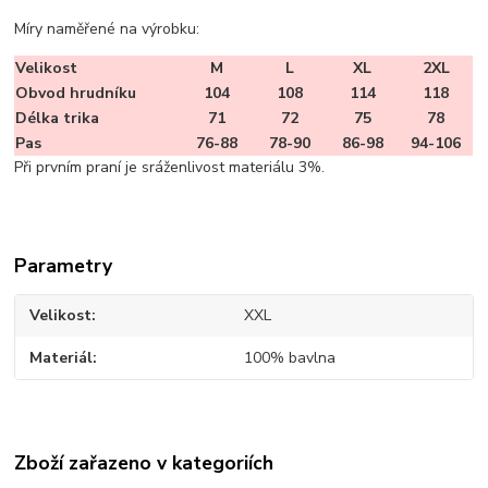
Míry naměřené na výrobku:
Velikost
M
L
XL
2XL
Obvod hrudníku
104
108
114
118
Délka trika
71
72
75
78
Pas
76-88
78-90
86-98
94-106
Při prvním praní je sráženlivost materiálu 3%.
Parametry
Velikost
XXL
Materiál
100% bavlna
Zboží zařazeno v kategoriích