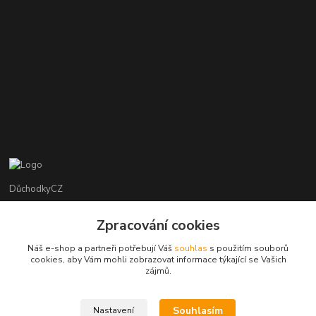
DůchodkyCZ
Jana Krejčí
Zpracování cookies
+420 412384749
Náš e-shop a partneři potřebují Váš
souhlas
s použitím souborů
cookies, aby Vám mohli zobrazovat informace týkající se Vašich
objednavky@duchodky.cz
zájmů.
Souhlasím
Nastavení