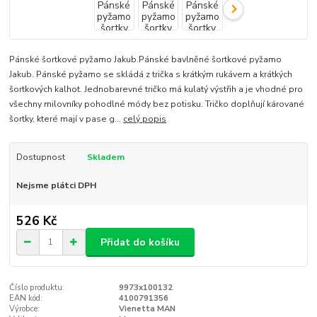
Pánské šortkové pyžamo Jakub.Pánské bavlněné šortkové pyžamo
Jakub. Pánské pyžamo se skládá z trička s krátkým rukávem a krátkých
šortkových kalhot. Jednobarevné tričko má kulatý výstřih a je vhodné pro
všechny milovníky pohodlné módy bez potisku. Tričko doplňují kárované
šortky, které mají v pase g...
celý popis
Dostupnost
Skladem
Nejsme plátci DPH
526 Kč
Přidat do košíku
Číslo produktu:
9973x100132
EAN kód:
4100791356
Výrobce:
Vienetta MAN