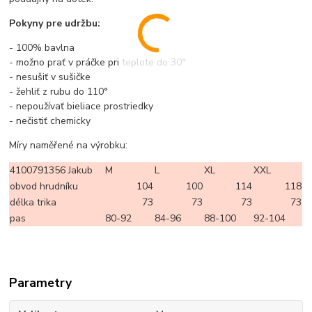
Pokyny pre udržbu:
- 100% bavlna
- možno prať v práčke pri teplote do 30°
- nesušiť v sušičke
- žehliť z rubu do 110°
- nepoužívať bieliace prostriedky
- nečistiť chemicky
Míry naměřené na výrobku:
4100791356 Jakub
M
L
XL
XXL
obvod hrudníku
104
100
114
118
délka trika
73
73
73
73
pas
80-92
84-96
88-100
92-104
Parametry