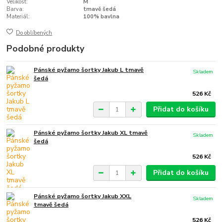
Velikost:
M
Barva:
tmavě šedá
Materiál:
100% bavlna
Do oblíbených
Podobné produkty
Pánské pyžamo šortky Jakub L tmavě
Skladem
šedá
526 Kč
Přidat do košíku
Pánské pyžamo šortky Jakub XL tmavě
Skladem
šedá
526 Kč
Přidat do košíku
Pánské pyžamo šortky Jakub XXL
Skladem
tmavě šedá
526 Kč