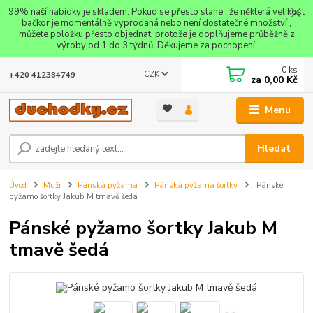
99% naší nabídky je skladem. Pokud se přesto stane , že některá velikost
bačkor je momentálně vyprodaná nebo není dostatečné množství ,
můžete položku přesto objednat, protože je doplňujeme průběžně z
výroby od 1 do 3 týdnů. Děkujeme za pochopení.
0
ks
CZK
+420 412384749
za
0,00 Kč
Menu
Hledat
Úvod
Muži
Pánská pyžama
Pánská pyžama šortky
Pánské
pyžamo šortky Jakub M tmavě šedá
Pánské pyžamo šortky Jakub M
tmavě šedá