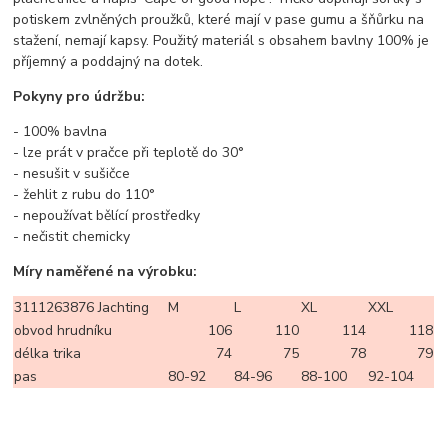
potiskem zvlněných proužků, které mají v pase gumu a šňůrku na
stažení, nemají kapsy. Použitý materiál s obsahem bavlny 100% je
příjemný a poddajný na dotek.
Pokyny pro údržbu:
- 100% bavlna
- lze prát v pračce při teplotě do 30°
- nesušit v sušičce
- žehlit z rubu do 110°
- nepoužívat bělící prostředky
- nečistit chemicky
Míry naměřené na výrobku:
3111263876 Jachting
M
L
XL
XXL
obvod hrudníku
106
110
114
118
délka trika
74
75
78
79
pas
80-92
84-96
88-100
92-104