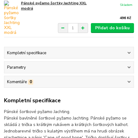
Pánské pyžamo šortky Jachting XXL
Skladem
modrá
496 Kč
Přidat do košíku
Kompletní specifikace
Parametry
Komentáře
0
Kompletní specifikace
Pánské šortkové pyžamo Jachting.
Pánské bavlněné šortkové pyžamo Jachting. Pánské pyžamo se
skládá z trička s krátkým rukávem a krátkých šortkových kalhot.
Jednobarevné tričko s kulatým výstřihem
má na hrudi obrázek
plachetnice a nápis 'Cape of good hope'
. Tričko doplňují šortky s