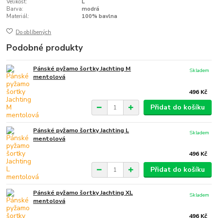
Velikost:
L
Barva:
modrá
Materiál:
100% bavlna
Do oblíbených
Podobné produkty
Pánské pyžamo šortky Jachting M
Skladem
mentolová
496 Kč
Přidat do košíku
Pánské pyžamo šortky Jachting L
Skladem
mentolová
496 Kč
Přidat do košíku
Pánské pyžamo šortky Jachting XL
Skladem
mentolová
496 Kč