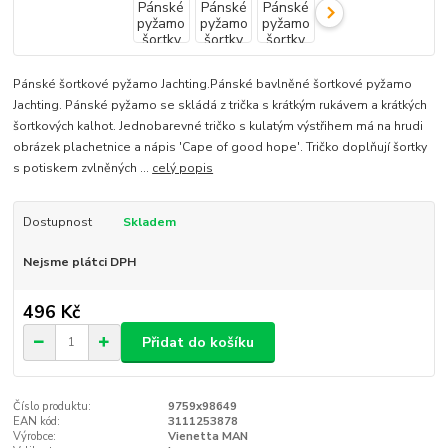
Pánské šortkové pyžamo Jachting.Pánské bavlněné šortkové pyžamo
Jachting. Pánské pyžamo se skládá z trička s krátkým rukávem a krátkých
šortkových kalhot. Jednobarevné tričko s kulatým výstřihem má na hrudi
obrázek plachetnice a nápis 'Cape of good hope'. Tričko doplňují šortky
s potiskem zvlněných ...
celý popis
Dostupnost
Skladem
Nejsme plátci DPH
496 Kč
Přidat do košíku
Číslo produktu:
9759x98649
EAN kód:
3111253878
Výrobce:
Vienetta MAN