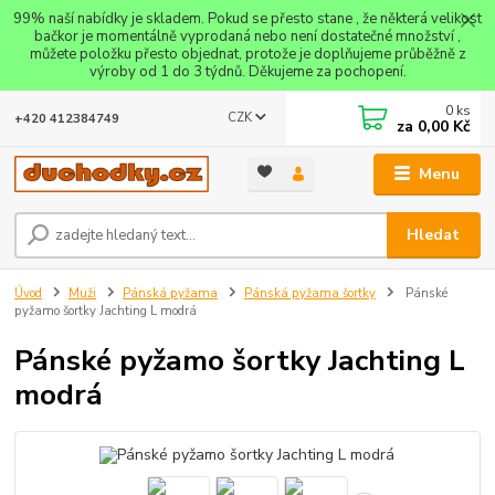
99% naší nabídky je skladem. Pokud se přesto stane , že některá velikost
bačkor je momentálně vyprodaná nebo není dostatečné množství ,
můžete položku přesto objednat, protože je doplňujeme průběžně z
výroby od 1 do 3 týdnů. Děkujeme za pochopení.
0
ks
CZK
+420 412384749
za
0,00 Kč
Menu
Hledat
Úvod
Muži
Pánská pyžama
Pánská pyžama šortky
Pánské
pyžamo šortky Jachting L modrá
Pánské pyžamo šortky Jachting L
modrá