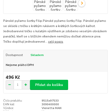
Pánské pyžamo šortky Filip.Pánské pyžamo šortky Filip. Pánské pyžamo
se skládá z trička s krátkým rukávem a krátkých šortkových kalhot.
Jednobarevné tričko s kulatým výstřihem je zdobeno veselým obrázkem
panáčků, kteří se s blížícím víkendem nemůžou dočkat sklenice piva.
Tričko doplňují jednobarevné...
celý popis
Dostupnost
Skladem
Nejsme plátci DPH
496 Kč
Přidat do košíku
Číslo produktu:
9515x97533
EAN kód:
3090400000
Výrobce:
Vienetta MAN