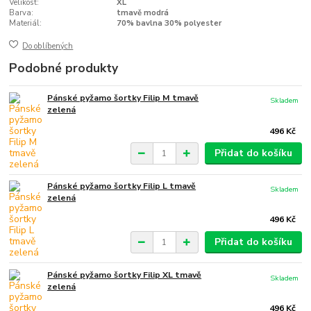
Velikost:
XL
Barva:
tmavě modrá
Materiál:
70% bavlna 30% polyester
Do oblíbených
Podobné produkty
Pánské pyžamo šortky Filip M tmavě
Skladem
zelená
496 Kč
Přidat do košíku
Pánské pyžamo šortky Filip L tmavě
Skladem
zelená
496 Kč
Přidat do košíku
Pánské pyžamo šortky Filip XL tmavě
Skladem
zelená
496 Kč