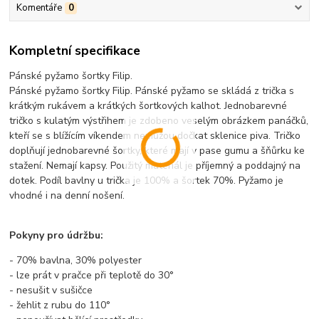
Komentáře
0
Kompletní specifikace
Pánské pyžamo šortky Filip.
Pánské pyžamo šortky Filip. Pánské pyžamo se skládá z trička s
krátkým rukávem a krátkých šortkových kalhot. Jednobarevné
tričko
s kulatým výstřihem je zdobeno veselým obrázkem panáčků,
kteří se s blížícím víkendem nemůžou dočkat sklenice piva
. Tričko
doplňují jednobarevné šortky, které mají v pase gumu a šňůrku ke
stažení. Nemají kapsy. Použitý materiál je příjemný a poddajný na
dotek. Podíl bavlny u trička je 100% a šortek 70%. Pyžamo je
vhodné i na denní nošení.
Pokyny pro údržbu:
- 70% bavlna, 30% polyester
- lze prát v pračce při teplotě do 30°
- nesušit v sušičce
- žehlit z rubu do 110°