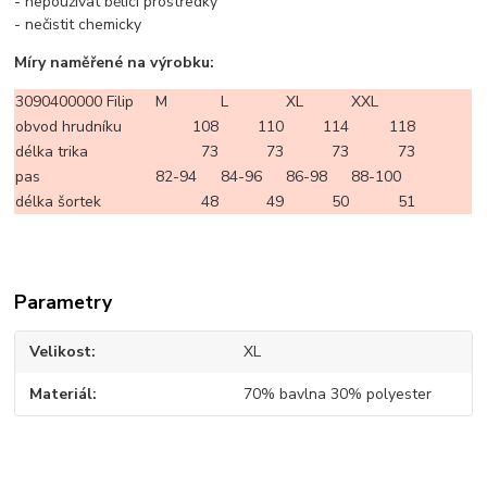
- nepoužívat bělící prostředky
- nečistit chemicky
Míry naměřené na výrobku:
3090400000 Filip
M
L
XL
XXL
obvod hrudníku
108
110
114
118
délka trika
73
73
73
73
pas
82-94
84-96
86-98
88-100
délka šortek
48
49
50
51
Parametry
Velikost
XL
Materiál
70% bavlna 30% polyester