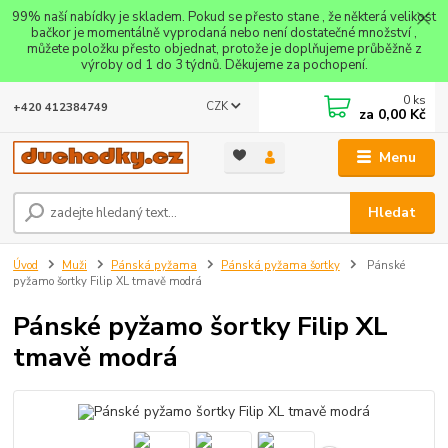
99% naší nabídky je skladem. Pokud se přesto stane , že některá velikost
bačkor je momentálně vyprodaná nebo není dostatečné množství ,
můžete položku přesto objednat, protože je doplňujeme průběžně z
výroby od 1 do 3 týdnů. Děkujeme za pochopení.
0
ks
CZK
+420 412384749
za
0,00 Kč
Menu
Hledat
Úvod
Muži
Pánská pyžama
Pánská pyžama šortky
Pánské
pyžamo šortky Filip XL tmavě modrá
Pánské pyžamo šortky Filip XL
tmavě modrá