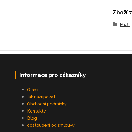
Zboží 
Muži
Informace pro zákazníky
O nás
Jak nakupovat
Obchodní podmínky
Kontakty
Blog
odstoupení od smlouvy