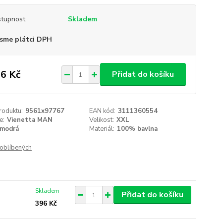
tupnost
Skladem
sme plátci DPH
6 Kč
Přidat do košíku
roduktu:
9561x97767
EAN kód:
3111360554
e:
Vienetta MAN
Velikost:
XXL
modrá
Materiál:
100% bavlna
oblíbených
Skladem
Přidat do košíku
396 Kč