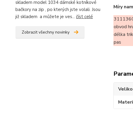
skladem model 1034 dámské kotníkové
Míry nam
bačkory na zip , po kterých jste volali. Jsou
již skladem a můžete je ves...
číst celé
31113605
obvod hr
Zobrazit všechny novinky
délka tri
pas
Param
Veliko
Materi