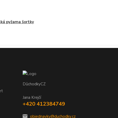
ká pyžama šortky
DůchodkyCZ
et
Jana Krejčí
+420 412384749
objednavky@duchodky.cz