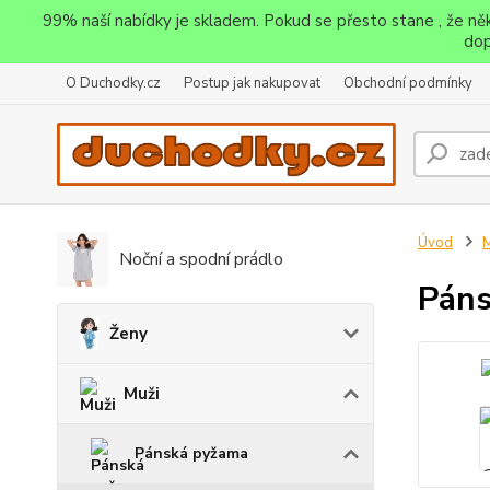
99% naší nabídky je skladem. Pokud se přesto stane , že n
dop
O Duchodky.cz
Postup jak nakupovat
Obchodní podmínky
Úvod
M
Noční a spodní prádlo
Páns
Ženy
Muži
Pánská pyžama