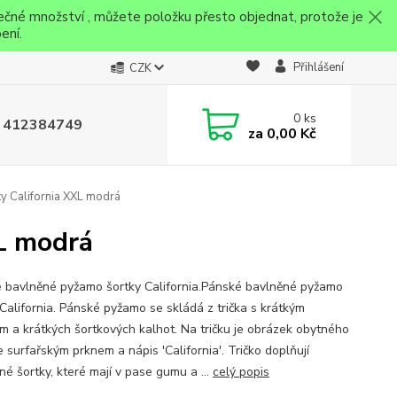
ečné množství , můžete položku přesto objednat, protože je
ení.
Přihlášení
CZK
0
ks
 412384749
za
0,00 Kč
y California XXL modrá
L modrá
 bavlněné pyžamo šortky California.Pánské bavlněné pyžamo
 California. Pánské pyžamo se skládá z trička s krátkým
m a krátkých šortkových kalhot. Na tričku je obrázek obytného
 surfařským prknem a nápis 'California'. Tričko doplňují
né šortky, které mají v pase gumu a ...
celý popis