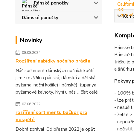
Pánské ponožky
Kompl
Dámské ponožky
Komple
Novinky
Pánské ba
08.08.2024
Pánské ba
Rozšíření nabídky nočního prádla
tričku je
a šňůrku 
Náš sortiment dámských nočních košilí
jsme rozšířili o pánská, dámská a dětská
Pokyny p
pyžama, noční košile( i pánské), županya
pyžamové kalhoty. Nyní u nás ...
číst celé
- 100% b
- lze prá
07.06.2022
- nesušit
rozříření sortimentu bačkor pro
- žehlit 
dospělé
- nepouží
- nečisti
Dobrá zpráva! Od března 2022 je opět