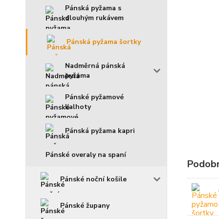
Pánská pyžama s
dlouhým rukávem
Pánská pyžama šortky
Nadměrná pánská
pyžama
Pánské pyžamové
kalhoty
Pánská pyžama kapri
Pánské overaly na spaní
Podobn
Pánské noční košile
Pánské župany