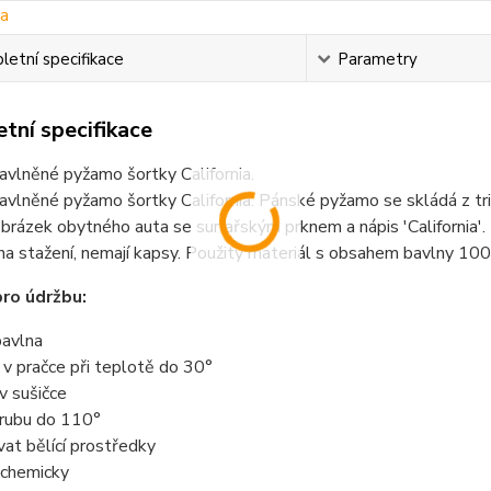
etní specifikace
Parametry
tní specifikace
vlněné pyžamo šortky California.
vlněné pyžamo šortky California. Pánské pyžamo se skládá z tr
 obrázek obytného auta se surfařským prknem a nápis 'California'.
na stažení, nemají kapsy. Použitý materiál s obsahem bavlny 100
ro údržbu:
avlna
t v pračce při teplotě do 30°
 v sušičce
z rubu do 110°
vat bělící prostředky
t chemicky