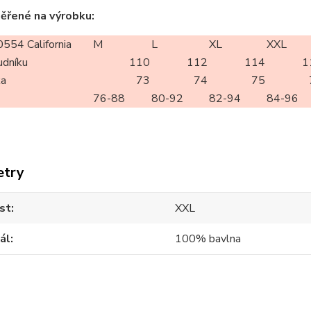
ěřené na výrobku:
54 California
M
L
XL
XXL
udníku
110
112
114
1
ka
73
74
75
76-88
80-92
82-94
84-96
etry
st
XXL
ál
100% bavlna