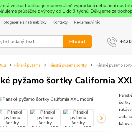
ěkterá velikost bačkor je momentálně vyprodaná nebo není dostat
lňujeme průběžně z výroby od 1 do 3 týdnů. Děkujeme za pochop
Fotogalerie z naší nabídky
Kontakty
Reklamační řád
Hledat
+420
uži
Pánská pyžama
Pánská pyžama šortky
Pánské pyžamo šortk
ké pyžamo šortky California XX
Pánské
šortky
rukáve
auta se
károva