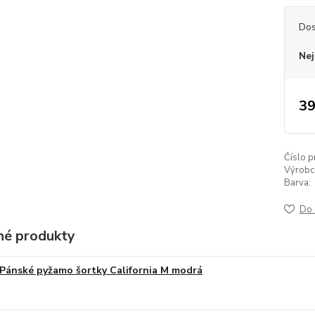
Dos
Nej
39
Číslo p
Výrobc
Barva:
Do 
é produkty
Pánské pyžamo šortky California M modrá