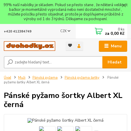
99% naší nabídky je skladem. Pokud se přesto stane , že některá velikost
bačkor je momentálně vyprodaná nebo není dostatečné množství ,
můžete položku přesto objednat, protože je doplňujeme průběžně z
výroby od 1 do 3 týdnů. Děkujeme za pochopení.
0
ks
CZK
+420 412384749
za
0,00 Kč
Menu
Hledat
Úvod
Muži
Pánská pyžama
Pánská pyžama šortky
Pánské
pyžamo šortky Albert XL černá
Pánské pyžamo šortky Albert XL
černá