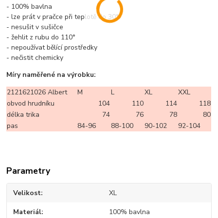
- 100% bavlna
- lze prát v pračce při teplotě do 30°
- nesušit v sušičce
- žehlit z rubu do 110°
- nepoužívat bělící prostředky
- nečistit chemicky
Míry naměřené na výrobku:
2121621026 Albert
M
L
XL
XXL
obvod hrudníku
104
110
114
118
délka trika
74
76
78
80
pas
84-96
88-100
90-102
92-104
Parametry
Velikost
XL
Materiál
100% bavlna