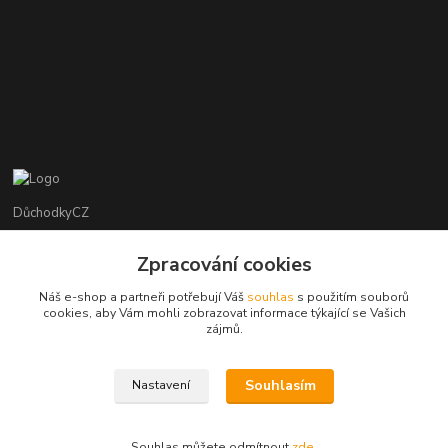
DůchodkyCZ
Jana Krejčí
Zpracování cookies
+420 412384749
Náš e-shop a partneři potřebují Váš
souhlas
s použitím souborů
cookies, aby Vám mohli zobrazovat informace týkající se Vašich
objednavky@duchodky.cz
zájmů.
Souhlasím
Nastavení
Souhlas můžete odmítnout
zde
.