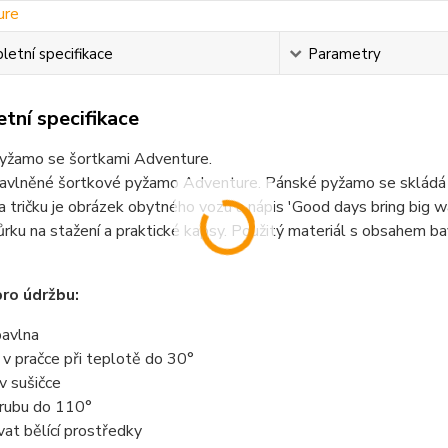
etní specifikace
Parametry
tní specifikace
yžamo se šortkami Adventure.
avlněné šortkové pyžamo Adventure. Pánské pyžamo se skládá z
a tričku je obrázek obytného vozu a nápis 'Good days bring big wa
rku na stažení a praktické kapsy. Použitý materiál s obsahem b
ro údržbu:
avlna
t v pračce při teplotě do 30°
 v sušičce
z rubu do 110°
vat bělící prostředky