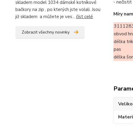
- nečisti
skladem model 1034 dámské kotníkové
bačkory na zip , po kterých jste volali. Jsou
Míry nam
již skladem a můžete je ves...
číst celé
3111283
Zobrazit všechny novinky
obvod hr
délka tri
pas
délka šo
Param
Veliko
Materi