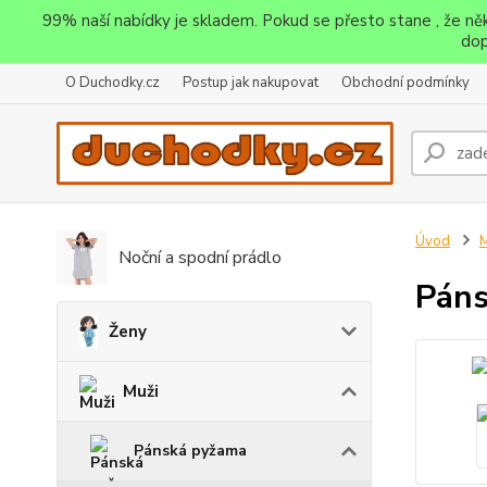
99% naší nabídky je skladem. Pokud se přesto stane , že n
dop
O Duchodky.cz
Postup jak nakupovat
Obchodní podmínky
Úvod
M
Noční a spodní prádlo
Páns
Ženy
Muži
Pánská pyžama