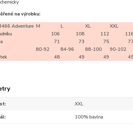
t chemicky
ěřené na výrobku:
466 Adventure
M
L
XL
XXL
udníku
106
108
112
11
ka
71
73
75
7
80-92
84-96
88-100
90-102
rtek
48
49
49
4
etry
st
XXL
ál
100% bavlna