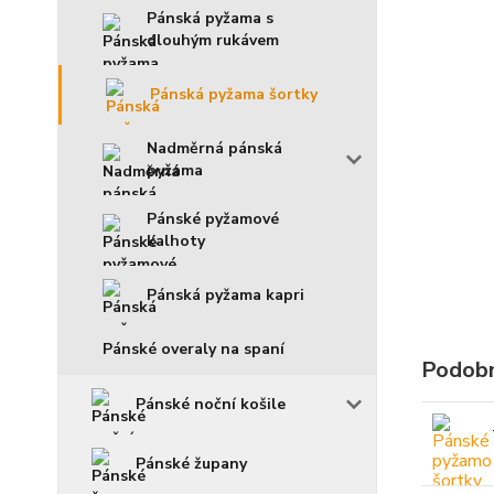
Pánská pyžama s
dlouhým rukávem
Pánská pyžama šortky
Nadměrná pánská
pyžama
Pánské pyžamové
kalhoty
Pánská pyžama kapri
Pánské overaly na spaní
Podobn
Pánské noční košile
Pánské župany