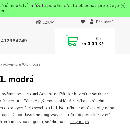
ečné množství , můžete položku přesto objednat, protože je
ení.
Přihlášení
CZK
0
ks
 412384749
za
0,00 Kč
ky Adventure XXL modrá
XL modrá
 pyžamo se šortkami Adventure.Pánské bavlněné šortkové
 Adventure. Pánské pyžamo se skládá z trička s krátkým
m a krátkých šortkových kalhot. Na tričku je obrázek obytného
 nápis 'Good days bring big waves'. Tričko doplňují kárované
 které mají v pase gumu, šňůrku na s...
celý popis