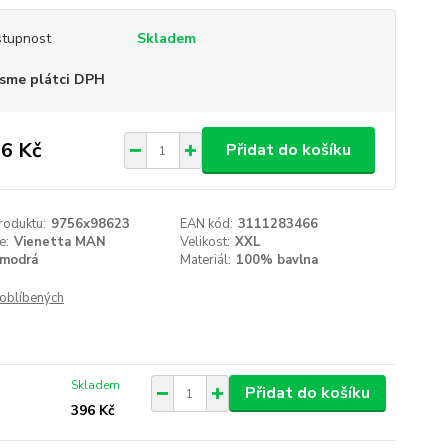
tupnost
Skladem
sme plátci DPH
6 Kč
Přidat do košíku
roduktu:
9756x98623
EAN kód:
3111283466
e:
Vienetta MAN
Velikost:
XXL
modrá
Materiál:
100% bavlna
oblíbených
Skladem
Přidat do košíku
396 Kč