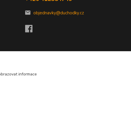
objednavky@duchodky.cz
obrazovat informace
Vytvořeno na
Eshop-rychle.cz