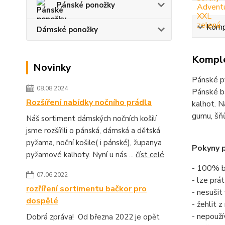
Pánské ponožky
Kompl
Dámské ponožky
Komple
Novinky
Pánské p
08.08.2024
Pánské b
Rozšíření nabídky nočního prádla
kalhot. N
gumu, šňů
Náš sortiment dámských nočních košilí
jsme rozšířili o pánská, dámská a dětská
pyžama, noční košile( i pánské), županya
Pokyny p
pyžamové kalhoty. Nyní u nás ...
číst celé
- 100% b
07.06.2022
- lze prá
rozříření sortimentu bačkor pro
- nesušit
dospělé
- žehlit 
- nepouží
Dobrá zpráva! Od března 2022 je opět