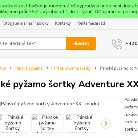
ěkterá velikost bačkor je momentálně vyprodaná nebo není dostat
lňujeme průběžně z výroby od 1 do 3 týdnů. Děkujeme za pochop
Fotogalerie z naší nabídky
Kontakty
Reklamační řád
Hledat
+420
uži
Pánská pyžama
Pánská pyžama šortky
Pánské pyžamo šort
ké pyžamo šortky Adventure X
Pánské
pyžamo
rukáve
vozu a
šortky,