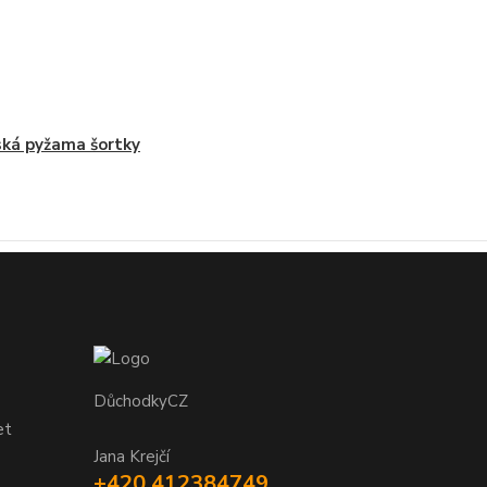
ká pyžama šortky
DůchodkyCZ
et
Jana Krejčí
+420 412384749