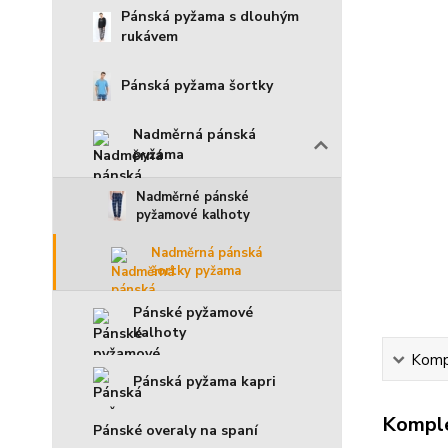
Pánská pyžama s dlouhým
rukávem
Pánská pyžama šortky
Nadměrná pánská
pyžama
Nadměrné pánské
pyžamové kalhoty
Nadměrná pánská
šortky pyžama
Pánské pyžamové
kalhoty
Kompl
Pánská pyžama kapri
Komple
Pánské overaly na spaní