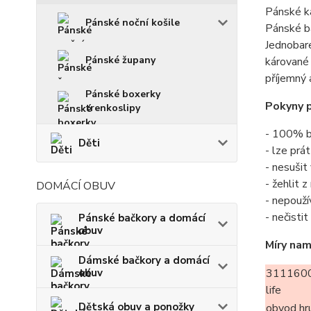
Pánské ka
Pánské noční košile
Pánské ba
Jednobare
Pánské župany
kárované 
příjemný 
Pánské boxerky
Pokyny p
trenkoslipy
- 100% b
Děti
- lze prá
- nesušit
- žehlit 
DOMÁCÍ OBUV
- nepouží
- nečisti
Pánské bačkory a domácí
obuv
Míry nam
Dámské bačkory a domácí
obuv
3111600
life
Dětská obuv a ponožky
obvod hr