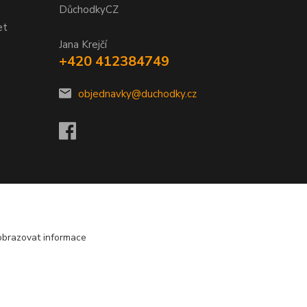
DůchodkyCZ
et
Jana Krejčí
+420 412384749
objednavky@duchodky.cz
obrazovat informace