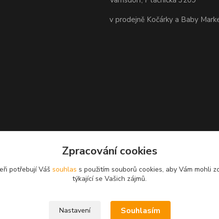
Varnsdorf, Ptáčnická 3209
v prodejně Kočárky a Baby Mark
Zpracování cookies
eři potřebují Váš
souhlas
s použitím souborů cookies, aby Vám mohli z
týkající se Vašich zájmů.
Souhlasím
Nastavení