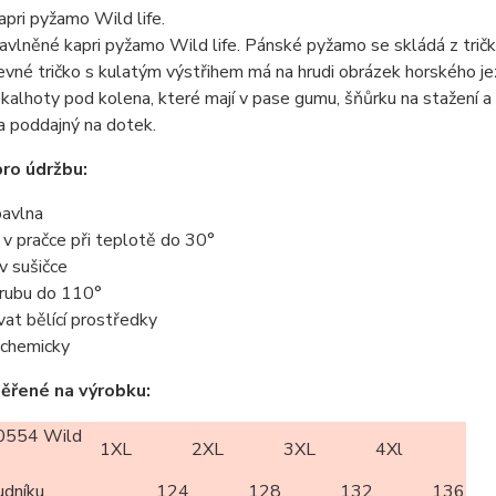
pri pyžamo Wild life.
vlněné kapri pyžamo Wild life. Pánské pyžamo se skládá z trička
vné tričko s kulatým výstřihem má na hrudi obrázek horského je
kalhoty pod kolena, které mají v pase gumu, šňůrku na stažení 
a poddajný na dotek.
ro údržbu:
avlna
t v pračce při teplotě do 30°
 v sušičce
z rubu do 110°
vat bělící prostředky
t chemicky
ěřené na výrobku:
554 Wild
1XL
2XL
3XL
4Xl
udníku
124
128
132
136