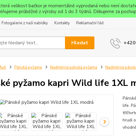
ěkterá velikost bačkor je momentálně vyprodaná nebo není dostat
lňujeme průběžně z výroby od 1 do 3 týdnů. Děkujeme za pochop
Fotogalerie z naší nabídky
Kontakty
Reklamační řád
Hledat
+420
uži
Pánská pyžama
Nadměrná pánská pyžama
Nadměrná pánská
ké pyžamo kapri Wild life 1XL 
Pánské
life. 
tříčtv
hrudi o
vhodně