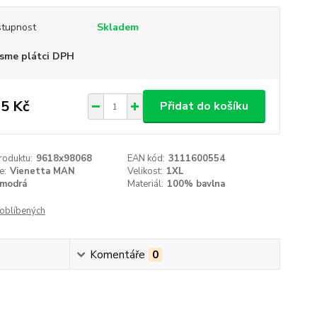
tupnost
Skladem
sme plátci DPH
5 Kč
Přidat do košíku
roduktu:
9618x98068
EAN kód:
3111600554
e:
Vienetta MAN
Velikost:
1XL
modrá
Materiál:
100% bavlna
oblíbených
Komentáře
0