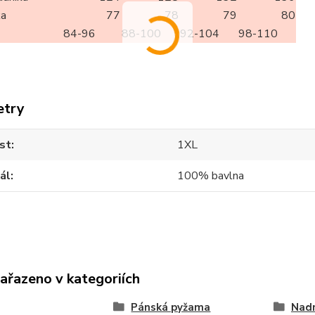
ka
77
78
79
80
84-96
88-100
92-104
98-110
etry
st
1XL
ál
100% bavlna
zařazeno v kategoriích
Pánská pyžama
Nad