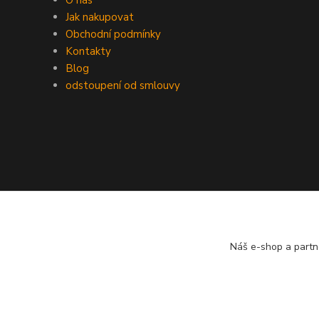
O nás
Jak nakupovat
Obchodní podmínky
Kontakty
Blog
odstoupení od smlouvy
Náš e-shop a partn