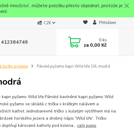
ečné množství , můžete položku přesto objednat, protože je
ení.
Přihlášení
CZK
0
ks
 412384749
za
0,00 Kč
 šortky pyžama
Pánské pyžamo kapri Wild life 1XL modrá
modrá
 kapri pyžamo Wild life.Pánské bavlněné kapri pyžamo Wild
Pánské pyžamo se skládá z trička s krátkým rukávem a
rtečních kalhot. Jednobarevné tričko s kulatým výstřihem má na
brázek horského jezera a drobný nápis 'Wild life'. Tričko
 doplňují kárované kalhoty pod kolena...
celý popis