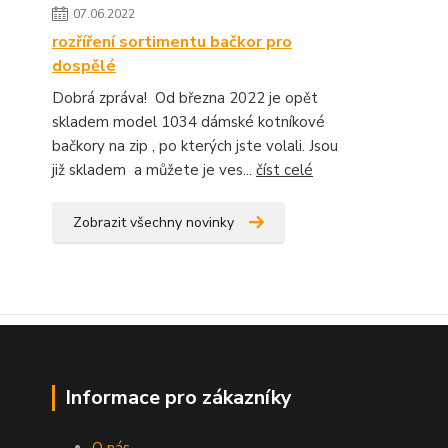
07.06.2022
rozříření sortimentu bačkor pro
dospělé
Dobrá zpráva! Od března 2022 je opět
skladem model 1034 dámské kotníkové
bačkory na zip , po kterých jste volali. Jsou
již skladem a můžete je ves...
číst celé
Zobrazit všechny novinky
Informace pro zákazníky