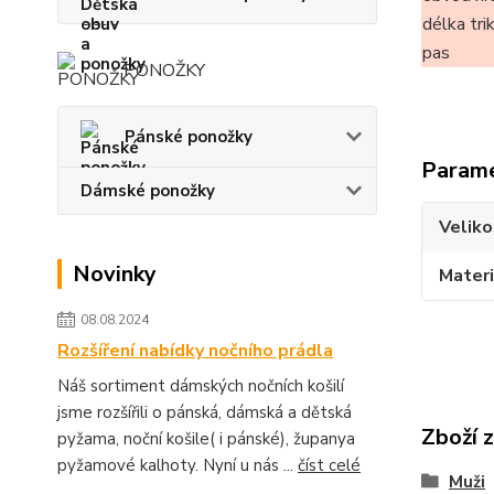
délka tri
pas
PONOŽKY
Pánské ponožky
Param
Dámské ponožky
Veliko
Novinky
Materi
08.08.2024
Rozšíření nabídky nočního prádla
Náš sortiment dámských nočních košilí
jsme rozšířili o pánská, dámská a dětská
Zboží 
pyžama, noční košile( i pánské), županya
pyžamové kalhoty. Nyní u nás ...
číst celé
Muži