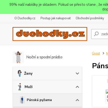
99% naší nabídky je skladem. Pokud se přesto stane , že n
dop
O Duchodky.cz
Postup jak nakupovat
Obchodní podmínky
Úvod
M
Noční a spodní prádlo
Páns
Ženy
Muži
Pánská pyžama