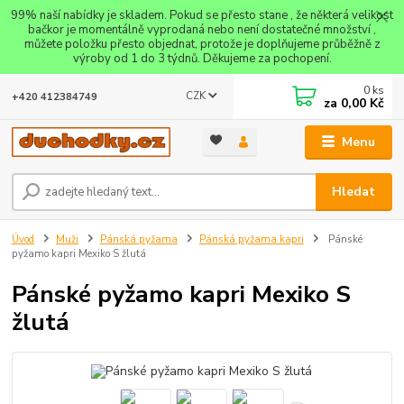
99% naší nabídky je skladem. Pokud se přesto stane , že některá velikost
bačkor je momentálně vyprodaná nebo není dostatečné množství ,
můžete položku přesto objednat, protože je doplňujeme průběžně z
výroby od 1 do 3 týdnů. Děkujeme za pochopení.
0
ks
CZK
+420 412384749
za
0,00 Kč
Menu
Hledat
Úvod
Muži
Pánská pyžama
Pánská pyžama kapri
Pánské
pyžamo kapri Mexiko S žlutá
Pánské pyžamo kapri Mexiko S
žlutá