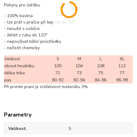
Pokyny pro údržbu:
- 100% bavlna
- lze prát v pračce při teplotě do 30°
- nesušit v sušičce
- žehlit z rubu do 110°
- nepoužívat bělící prostředky
- nečistit chemicky
Velikost
S
M
L
XL
obvod hrudníku
100
104
108
112
délka trika
71
73
75
77
pas
80-92
82-94
84-96
86-98
Při prvním praní je sráželviost materiálu 3%
Parametry
Velikost
S