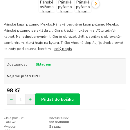
Pánské kapri pyžamo Mexiko.Pánské bavlněné kapri pyžamo Mexiko.
Pánské pyžamo se skládá z trička s krátkým rukávem a tříčtvrtečních
kalhot. Na jednobarevném tričku je obrázek chilli papričky s obrovským
sombrérem, která hraje na kytaru. Tričko vhodně doplňují jednobarevné
kalhoty pod kolena, které m...
celý popis
Dostupnost
Skladem
Nejsme plátci DPH
98 Kč
Přidat do košíku
Číslo produktu:
9074x94907
EAN kód:
0010580000
Výrobce:
Gazzaz