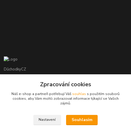
DůchodkyCZ
Jana Krejčí
Zpracování cookies
+420 412384749
Náš e-shop a partneři potřebují Váš
souhlas
s použitím souborů
cookies, aby Vám mohli zobrazovat informace týkající se Vašich
objednavky@duchodky.cz
zájmů.
Souhlasím
Nastavení