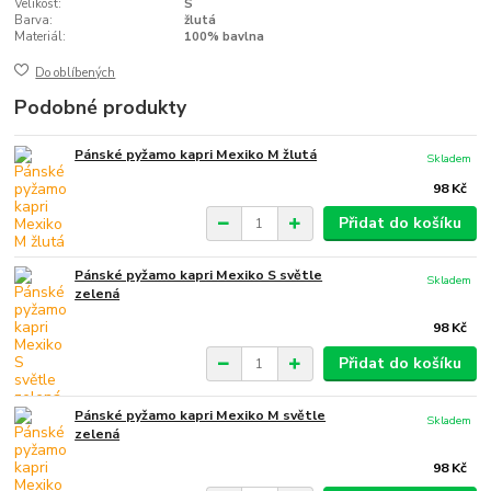
Velikost:
S
Barva:
žlutá
Materiál:
100% bavlna
Do oblíbených
Podobné produkty
Pánské pyžamo kapri Mexiko M žlutá
Skladem
98 Kč
Přidat do košíku
Pánské pyžamo kapri Mexiko S světle
Skladem
zelená
98 Kč
Přidat do košíku
Pánské pyžamo kapri Mexiko M světle
Skladem
zelená
98 Kč