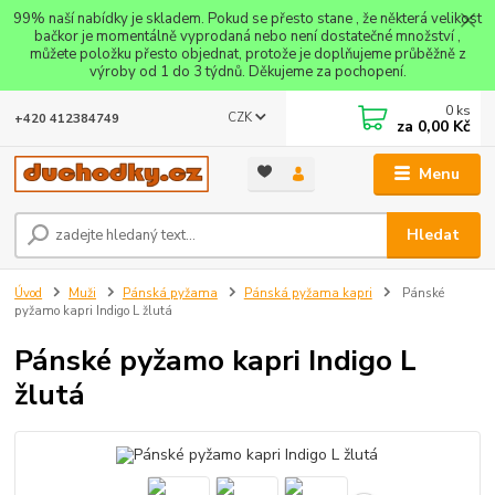
99% naší nabídky je skladem. Pokud se přesto stane , že některá velikost
bačkor je momentálně vyprodaná nebo není dostatečné množství ,
můžete položku přesto objednat, protože je doplňujeme průběžně z
výroby od 1 do 3 týdnů. Děkujeme za pochopení.
0
ks
CZK
+420 412384749
za
0,00 Kč
Menu
Hledat
Úvod
Muži
Pánská pyžama
Pánská pyžama kapri
Pánské
pyžamo kapri Indigo L žlutá
Pánské pyžamo kapri Indigo L
žlutá