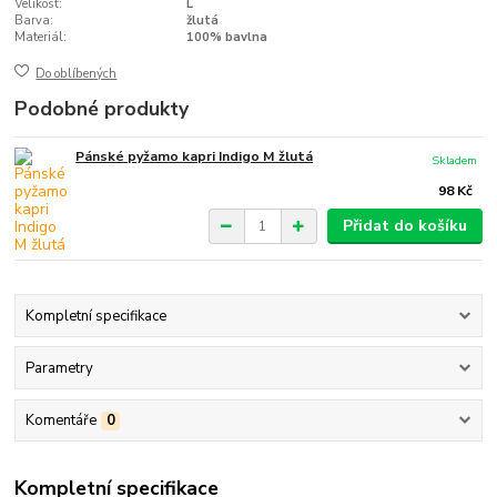
Velikost:
L
Barva:
žlutá
Materiál:
100% bavlna
Do oblíbených
Podobné produkty
Pánské pyžamo kapri Indigo M žlutá
Skladem
98 Kč
Přidat do košíku
Kompletní specifikace
Parametry
Komentáře
0
Kompletní specifikace