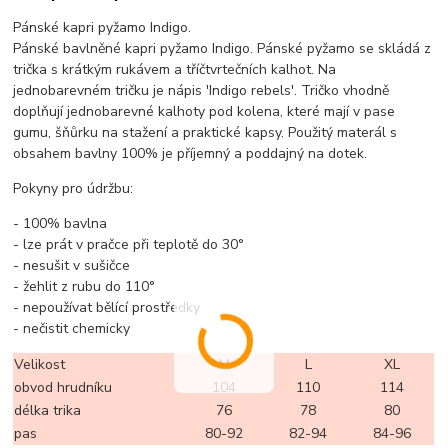
Pánské kapri pyžamo Indigo.
Pánské bavlněné kapri pyžamo Indigo. Pánské pyžamo se skládá z
trička s krátkým rukávem a tříčtvrtečních kalhot. Na
jednobarevném tričku je nápis 'Indigo rebels'. Tričko vhodně
doplňují jednobarevné kalhoty pod kolena, které mají v pase
gumu, šňůrku na stažení a praktické kapsy. Použitý materál s
obsahem bavlny 100% je příjemný a poddajný na dotek.
Pokyny pro údržbu:
- 100% bavlna
- lze prát v pračce při teplotě do 30°
- nesušit v sušičce
- žehlit z rubu do 110°
- nepoužívat bělící prostředky
- nečistit chemicky
Velikost
M
L
XL
obvod hrudníku
104
110
114
délka trika
76
78
80
pas
80-92
82-94
84-96