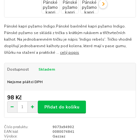
Pánské kapri pyžamo Indigo.Pánské bavlněné kapri pyžamo Indigo.
Pánské pyžamo se skládá z trička s krátkým rukávem a tříčtvrtečních
kalhot. Na jednobarevném tričku je nápis 'Indigo rebels'. Tričko vhodně
doplňují jednobarevné kalhoty pod kolena, které mají v pase gumu,
šňůrku na stažení a praktické ...
celý popis
Dostupnost
Skladem
Nejsme plátci DPH
98 Kč
Přidat do košíku
Číslo produktu:
9073x94902
EAN kód:
0080074841
Výrobce:
Gazzaz