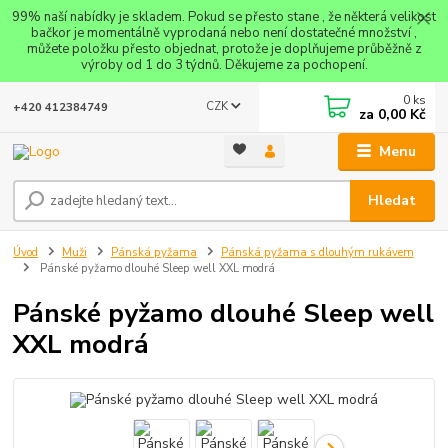
99% naší nabídky je skladem. Pokud se přesto stane , že některá velikost
bačkor je momentálně vyprodaná nebo není dostatečné množství ,
můžete položku přesto objednat, protože je doplňujeme průběžně z
výroby od 1 do 3 týdnů. Děkujeme za pochopení.
0
ks
CZK
+420 412384749
za
0,00 Kč
Menu
Hledat
Úvod
Muži
Pánská pyžama
Pánská pyžama s dlouhým rukávem
Pánské pyžamo dlouhé Sleep well XXL modrá
Pánské pyžamo dlouhé Sleep well
XXL modrá