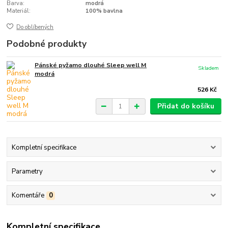
Barva:
modrá
Materiál:
100% bavlna
Do oblíbených
Podobné produkty
Pánské pyžamo dlouhé Sleep well M
Skladem
modrá
526 Kč
Přidat do košíku
Kompletní specifikace
Parametry
Komentáře
0
Kompletní specifikace