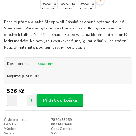
Pánské pžamo dlouhé Sleep well.Pánské bavlněné pyžamo dlouhé
Sleep well. Pánské pyžamo se skládá z trika s dlouhým rukávem a
dlouhých kalhot. Na tričku je nápis Sleep well, na kterém spí roztomilý
lední mědvěd. Kalhoty jsou kostkované, mají gumu a šňůrku na stažení.
Použitý materiál s podílem bavlny...
celý popis
Dostupnost
Skladem
Nejsme plátci DPH
526 Kč
Přidat do košíku
Číslo produktu:
7820x88959
EAN kód:
0021423466
Výrobce:
Cool Comics
Velikost:
XXL