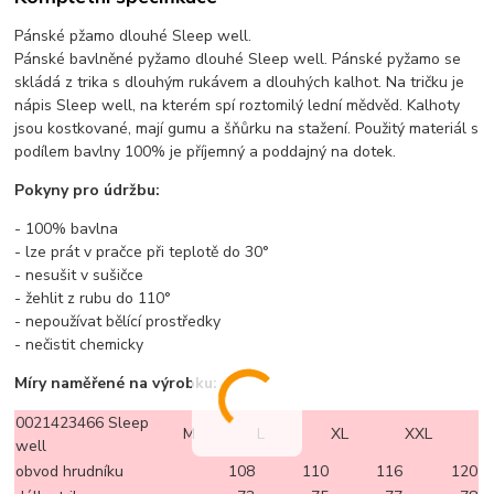
Pánské pžamo dlouhé Sleep well.
Pánské bavlněné pyžamo dlouhé Sleep well. Pánské pyžamo se
skládá z trika s dlouhým rukávem a dlouhých kalhot. Na tričku je
nápis Sleep well, na kterém spí roztomilý lední mědvěd. Kalhoty
jsou kostkované, mají gumu a šňůrku na stažení. Použitý materiál s
podílem bavlny 100% je příjemný a poddajný na dotek.
Pokyny pro údržbu:
- 100% bavlna
- lze prát v pračce při teplotě do 30°
- nesušit v sušičce
- žehlit z rubu do 110°
- nepoužívat bělící prostředky
- nečistit chemicky
Míry naměřené na výrobku:
0021423466 Sleep
M
L
XL
XXL
well
obvod hrudníku
108
110
116
120