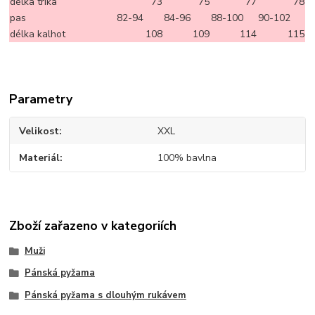
délka trika
73
75
77
78
pas
82-94
84-96
88-100
90-102
délka kalhot
108
109
114
115
Parametry
Velikost
XXL
Materiál
100% bavlna
Zboží zařazeno v kategoriích
Muži
Pánská pyžama
Pánská pyžama s dlouhým rukávem