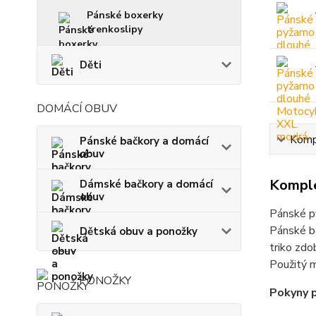
Pánské boxerky
trenkoslipy
Děti
DOMÁCÍ OBUV
Kompl
Pánské bačkory a domácí
obuv
Komple
Dámské bačkory a domácí
obuv
Pánské p
Pánské b
Dětská obuv a ponožky
triko zdo
Použitý m
PONOŽKY
Pokyny p