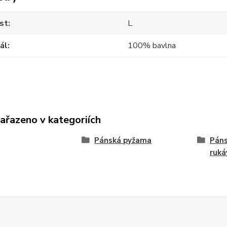
st
L
ál
100% bavlna
zařazeno v kategoriích
Pánská pyžama
Páns
ruk