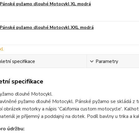
Pánské pyžamo dlouhé Motocykl XL modrá
Pánské pyžamo dlouhé Motocykl XXL modrá
etní specifikace
Parametry
tní specifikace
yžamo dlouhé Motocykl.
avlněné pyžamo dlouhé Motocykl. Pánské pyžamo se skládá z tr
bí obrázek motorky a nápis 'California custom motocycle'. Kalhot
ateriál je příjemný a poddajný na dotek. Podíl bavlny u trika a k
ro údržbu: