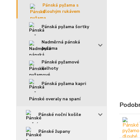
Pánská pyžama s
dlouhým rukávem
Pánská pyžama šortky
Nadměrná pánská
pyžama
Pánské pyžamové
kalhoty
Pánská pyžama kapri
Pánské overaly na spaní
Podobn
Pánské noční košile
Pánské župany