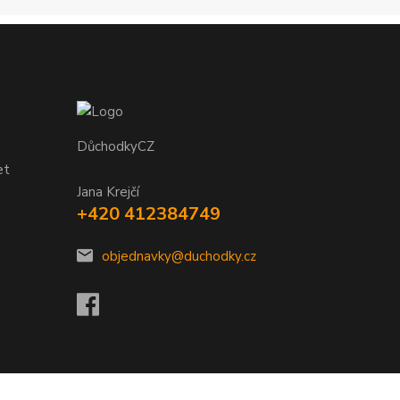
DůchodkyCZ
et
Jana Krejčí
+420 412384749
objednavky@duchodky.cz