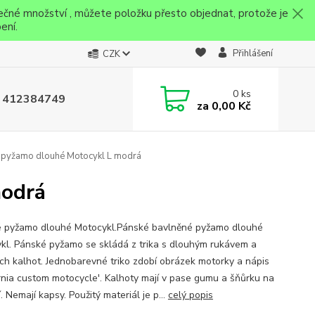
ečné množství , můžete položku přesto objednat, protože je
ení.
Přihlášení
CZK
0
ks
 412384749
za
0,00 Kč
pyžamo dlouhé Motocykl L modrá
modrá
 pyžamo dlouhé Motocykl.Pánské bavlněné pyžamo dlouhé
kl. Pánské pyžamo se skládá z trika s dlouhým rukávem a
ch kalhot. Jednobarevné triko zdobí obrázek motorky a nápis
ornia custom motocycle'. Kalhoty mají v pase gumu a šňůrku na
. Nemají kapsy. Použitý materiál je p...
celý popis