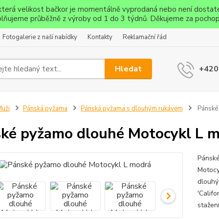
ěkterá velikost bačkor je momentálně vyprodaná nebo není dostat
lňujeme průběžně z výroby od 1 do 3 týdnů. Děkujeme za pochop
Fotogalerie z naší nabídky
Kontakty
Reklamační řád
Hledat
+420
uži
Pánská pyžama
Pánská pyžama s dlouhým rukávem
Pánské 
ké pyžamo dlouhé Motocykl L 
Pánské
Motocy
dlouhý
'Calif
stažení