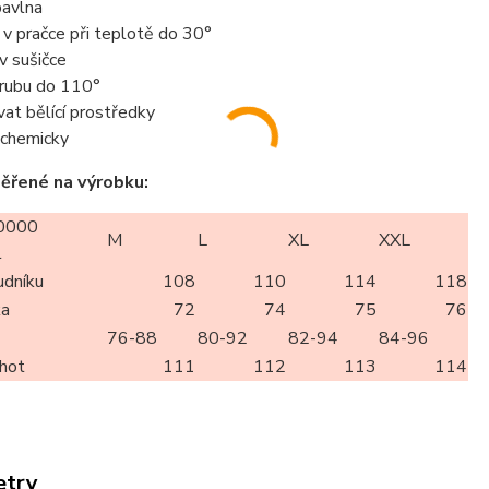
avlna
t v pračce při teplotě do 30°
 v sušičce
z rubu do 110°
vat bělící prostředky
t chemicky
ěřené na výrobku:
0000
M
L
XL
XXL
l
udníku
108
110
114
118
ka
72
74
75
76
76-88
80-92
82-94
84-96
lhot
111
112
113
114
etry