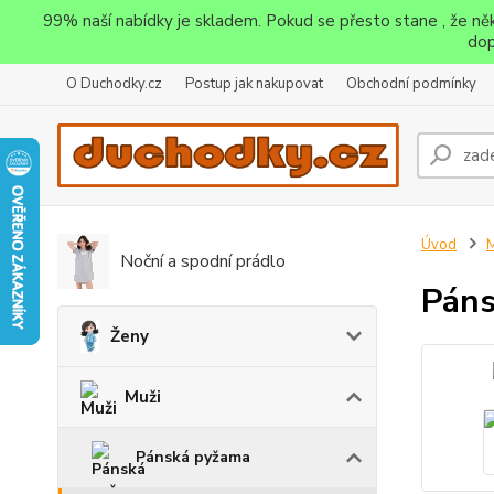
99% naší nabídky je skladem. Pokud se přesto stane , že n
dop
O Duchodky.cz
Postup jak nakupovat
Obchodní podmínky
Úvod
M
Noční a spodní prádlo
Páns
Ženy
Muži
Pánská pyžama