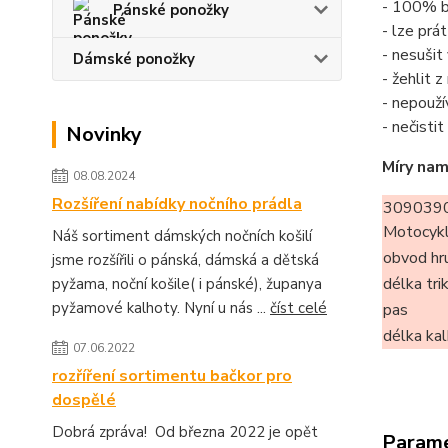
- 100% b
Pánské ponožky
- lze prá
- nesušit
Dámské ponožky
- žehlit 
- nepouží
- nečisti
Novinky
Míry nam
08.08.2024
Rozšíření nabídky nočního prádla
309039
Motocyk
Náš sortiment dámských nočních košilí
obvod hr
jsme rozšířili o pánská, dámská a dětská
délka tri
pyžama, noční košile( i pánské), županya
pyžamové kalhoty. Nyní u nás ...
číst celé
pas
délka ka
07.06.2022
rozříření sortimentu bačkor pro
dospělé
Dobrá zpráva! Od března 2022 je opět
Param