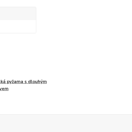
ká pyžama s dlouhým
ávem