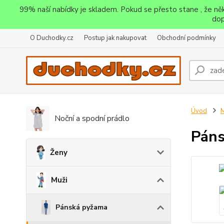
99% naší nabídky je skladem. Pokud se přesto stane , že n
dop
O Duchodky.cz
Postup jak nakupovat
Obchodní podmínky
Úvod
M
Noční a spodní prádlo
Páns
Ženy
Muži
Pánská pyžama