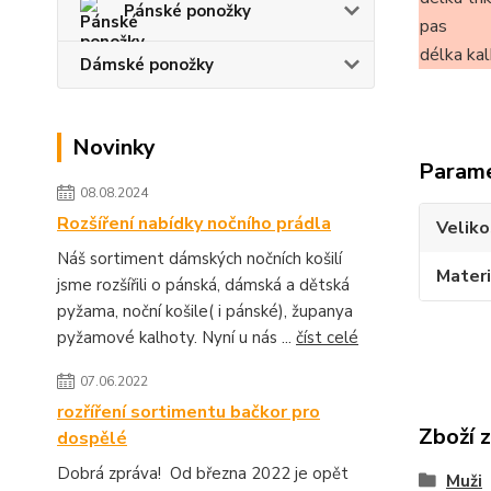
Pánské ponožky
pas
délka ka
Dámské ponožky
Novinky
Param
08.08.2024
Rozšíření nabídky nočního prádla
Veliko
Náš sortiment dámských nočních košilí
Materi
jsme rozšířili o pánská, dámská a dětská
pyžama, noční košile( i pánské), županya
pyžamové kalhoty. Nyní u nás ...
číst celé
07.06.2022
rozříření sortimentu bačkor pro
Zboží 
dospělé
Dobrá zpráva! Od března 2022 je opět
Muži