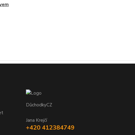
ávem
DůchodkyCZ
et
Jana Krejčí
+420 412384749