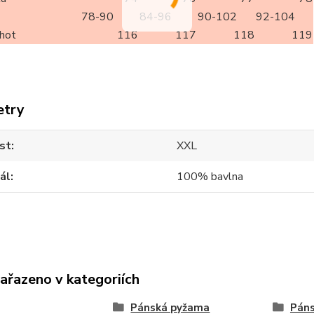
78-90
84-96
90-102
92-104
lhot
116
117
118
119
etry
st
XXL
ál
100% bavlna
zařazeno v kategoriích
Pánská pyžama
Páns