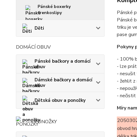
Komple
Pánské boxerky
Pánské p
trenkoslipy
Pánské b
triku je 
Děti
pase gumu
Pokyny p
DOMÁCÍ OBUV
- 100% b
Pánské bačkory a domácí
- lze prá
obuv
- nesušit
Dámské bačkory a domácí
- žehlit 
obuv
- nepouží
- nečisti
Dětská obuv a ponožky
Míry nam
2050302
PONOŽKY
obvod hr
délka tri