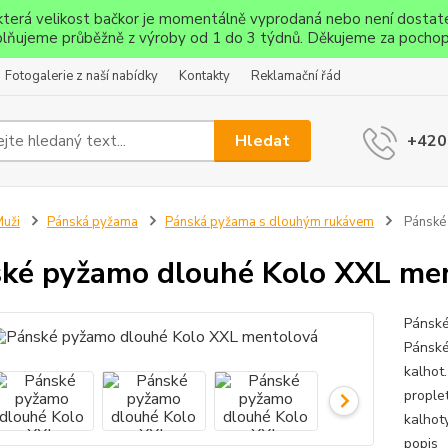
ěkterá velikost bačkor je momentálně vyprodaná nebo není dostat
lňujeme průběžně z výroby od 1 do 3 týdnů. Děkujeme za pochop
Fotogalerie z naší nabídky
Kontakty
Reklamační řád
Hledat
+420
uži
Pánská pyžama
Pánská pyžama s dlouhým rukávem
Pánské
ké pyžamo dlouhé Kolo XXL me
Pánské
Pánské
kalhot
prople
kalhot
popis