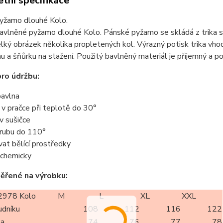
tní specifikace
yžamo dlouhé Kolo.
avlněné pyžamo dlouhé Kolo. Pánské pyžamo se skládá z trika 
velký obrázek několika propletených kol. Výrazný potisk trika vh
 a šňůrku na stažení. Použitý bavlněný materiál je příjemný a p
ro údržbu:
avlna
t v pračce při teplotě do 30°
 v sušičce
z rubu do 110°
vat bělící prostředky
t chemicky
ěřené na výrobku:
978 Kolo
M
L
XL
XXL
udníku
108
112
116
122
ka
74
76
77
78