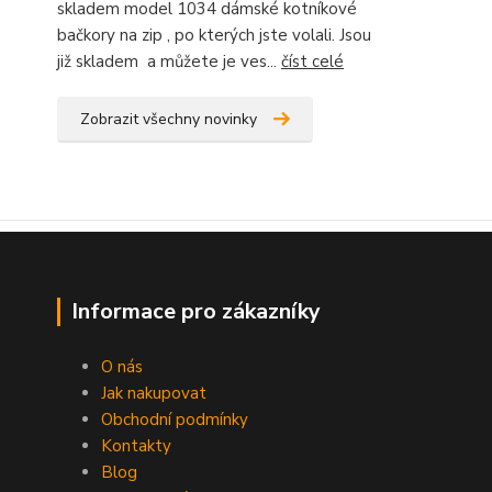
skladem model 1034 dámské kotníkové
bačkory na zip , po kterých jste volali. Jsou
již skladem a můžete je ves...
číst celé
Zobrazit všechny novinky
Informace pro zákazníky
O nás
Jak nakupovat
Obchodní podmínky
Kontakty
Blog