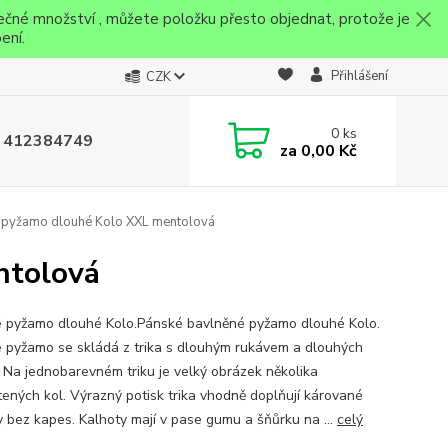
ečné množství , můžete položku přesto objednat, protože je
ení.
Přihlášení
CZK
0
ks
 412384749
za
0,00 Kč
 pyžamo dlouhé Kolo XXL mentolová
ntolová
 pyžamo dlouhé Kolo.Pánské bavlněné pyžamo dlouhé Kolo.
 pyžamo se skládá z trika s dlouhým rukávem a dlouhých
. Na jednobarevném triku je velký obrázek několika
tených kol. Výrazný potisk trika vhodně doplňují kárované
y bez kapes. Kalhoty mají v pase gumu a šňůrku na ...
celý