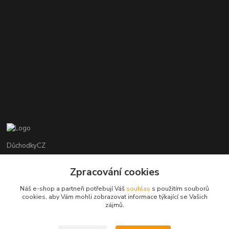
DůchodkyCZ
Jana Krejčí
Zpracování cookies
+420 412384749
Náš e-shop a partneři potřebují Váš
souhlas
s použitím souborů
cookies, aby Vám mohli zobrazovat informace týkající se Vašich
objednavky@duchodky.cz
zájmů.