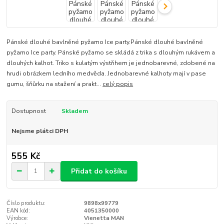
Pánské dlouhé bavlněné pyžamo Ice party.Pánské dlouhé bavlněné
pyžamo Ice party. Pánské pyžamo se skládá z trika s dlouhým rukávem a
dlouhých kalhot. Triko s kulatým výstřihem je jednobarevné, zdobené na
hrudi obrázkem ledního medvěda. Jednobarevné kalhoty mají v pase
gumu, šňůrku na stažení a prakt...
celý popis
Dostupnost
Skladem
Nejsme plátci DPH
555 Kč
Přidat do košíku
Číslo produktu:
9898x99779
EAN kód:
4051350000
Výrobce:
Vienetta MAN