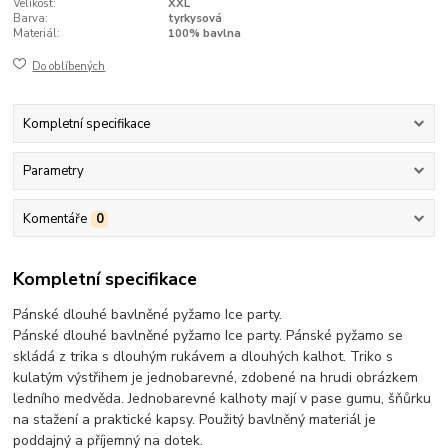
Velikost:
XXL
Barva:
tyrkysová
Materiál:
100% bavlna
Do oblíbených
Kompletní specifikace
Parametry
Komentáře
0
Kompletní specifikace
Pánské dlouhé bavlněné pyžamo Ice party.
Pánské dlouhé bavlněné pyžamo Ice party. Pánské pyžamo se
skládá z trika s dlouhým rukávem a dlouhých kalhot. Triko s
kulatým výstřihem je jednobarevné, zdobené na hrudi obrázkem
ledního medvěda. Jednobarevné kalhoty mají v pase gumu, šňůrku
na stažení a praktické kapsy. Použitý bavlněný materiál je
poddajný a příjemný na dotek.