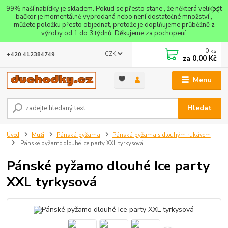
99% naší nabídky je skladem. Pokud se přesto stane , že některá velikost
bačkor je momentálně vyprodaná nebo není dostatečné množství ,
můžete položku přesto objednat, protože je doplňujeme průběžně z
výroby od 1 do 3 týdnů. Děkujeme za pochopení.
0
ks
CZK
+420 412384749
za
0,00 Kč
Menu
Hledat
Úvod
Muži
Pánská pyžama
Pánská pyžama s dlouhým rukávem
Pánské pyžamo dlouhé Ice party XXL tyrkysová
Pánské pyžamo dlouhé Ice party
XXL tyrkysová