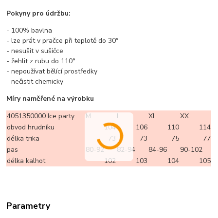
Pokyny pro údržbu:
- 100% bavlna
- lze prát v pračce při teplotě do 30°
- nesušit v sušičce
- žehlit z rubu do 110°
- nepoužívat bělící prostředky
- nečistit chemicky
Míry naměřené na výrobku
4051350000 Ice party
M
L
XL
XX
obvod hrudníku
104
106
110
114
délka trika
73
73
75
77
pas
80-92
82-94
84-96
90-102
délka kalhot
102
103
104
105
Parametry