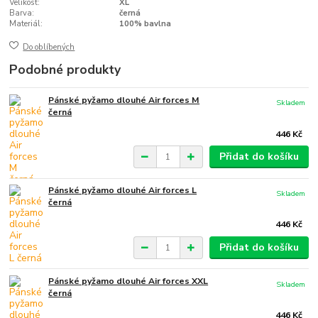
Velikost:
XL
Barva:
černá
Materiál:
100% bavlna
Do oblíbených
Podobné produkty
Pánské pyžamo dlouhé Air forces M
Skladem
černá
446 Kč
Přidat do košíku
Pánské pyžamo dlouhé Air forces L
Skladem
černá
446 Kč
Přidat do košíku
Pánské pyžamo dlouhé Air forces XXL
Skladem
černá
446 Kč