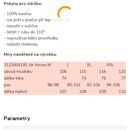
Pokyny pro údržbu:
- 100% bavlna
- lze prát v pračce při teplotě do 30°
- nesušit v sušičce
- žehlit z rubu do 110°
- nepoužívat bělící prostředky
- nečistit chemicky
Míry naměřené na výrobku:
2121604191 Air forces
M
L
XL
XXL
obvod hrudníku
106
110
116
120
délka trika
74
75
76
77
pas
86-98
90-102
92-104
94-106
délka kalhot
107
108
109
110
Parametry