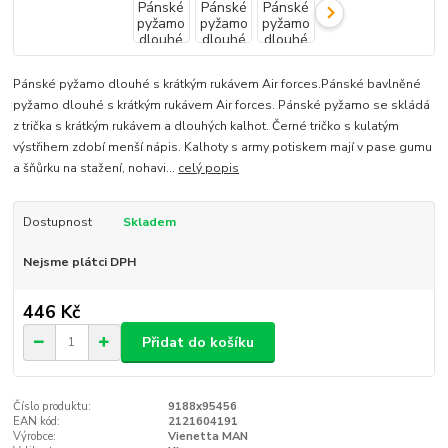
Pánské pyžamo dlouhé s krátkým rukávem Air forces.Pánské bavlněné
pyžamo dlouhé s krátkým rukávem Air forces. Pánské pyžamo se skládá
z trička s krátkým rukávem a dlouhých kalhot. Černé tričko s kulatým
výstřihem zdobí menší nápis. Kalhoty s army potiskem mají v pase gumu
a šňůrku na stažení, nohavi...
celý popis
Dostupnost
Skladem
Nejsme plátci DPH
446 Kč
Přidat do košíku
Číslo produktu:
9188x95456
EAN kód:
2121604191
Výrobce:
Vienetta MAN