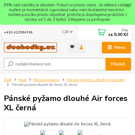
99% naší nabídky je skladem. Pokud se přesto stane , že některá velikost
bačkor je momentálně vyprodaná nebo není dostatečné množství ,
můžete položku přesto objednat, protože je doplňujeme průběžně z
výroby od 1 do 3 týdnů. Děkujeme za pochopení.
0
ks
CZK
+420 412384749
za
0,00 Kč
Menu
Hledat
Úvod
Muži
Pánská pyžama
Pánská pyžama s dlouhým rukávem
Pánské pyžamo dlouhé Air forces XL černá
Pánské pyžamo dlouhé Air forces
XL černá