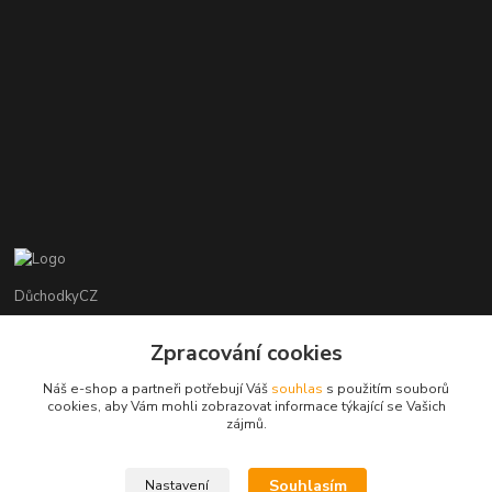
DůchodkyCZ
Jana Krejčí
Zpracování cookies
+420 412384749
Náš e-shop a partneři potřebují Váš
souhlas
s použitím souborů
cookies, aby Vám mohli zobrazovat informace týkající se Vašich
objednavky@duchodky.cz
zájmů.
Souhlasím
Nastavení