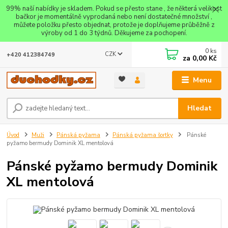
99% naší nabídky je skladem. Pokud se přesto stane , že některá velikost
bačkor je momentálně vyprodaná nebo není dostatečné množství ,
můžete položku přesto objednat, protože je doplňujeme průběžně z
výroby od 1 do 3 týdnů. Děkujeme za pochopení.
0
ks
CZK
+420 412384749
za
0,00 Kč
Menu
Hledat
Úvod
Muži
Pánská pyžama
Pánská pyžama šortky
Pánské
pyžamo bermudy Dominik XL mentolová
Pánské pyžamo bermudy Dominik
XL mentolová