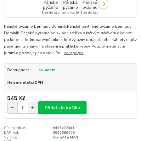
Pánské pyžamo bermudy Dominik.Pánské bavlněné pyžamo bermudy
Dominik. Pánské pyžamo se skládá z trička s krátkým rukávem a kalhot
po kolena. Jednobarevné triko zdobí výrazný obrázek kola. Kalhoty mají v
pase gumu, šňůrku na stažení a praktické kapsy. Použitý materiál je
jemný a poddajný na dotek. Po...
celý popis
Dostupnost
Skladem
Nejsme plátci DPH
545 Kč
Přidat do košíku
Číslo produktu:
9495x97441
EAN kód:
3060300000
Výrobce:
Vienetta MAN