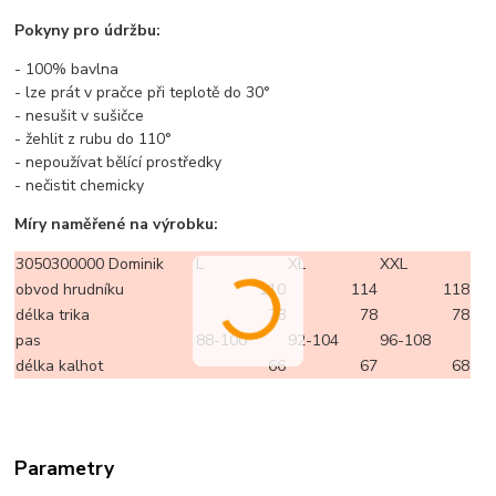
Pokyny pro údržbu:
- 100% bavlna
- lze prát v pračce při teplotě do 30°
- nesušit v sušičce
- žehlit z rubu do 110°
- nepoužívat bělící prostředky
- nečistit chemicky
Míry naměřené na výrobku:
3050300000 Dominik
L
XL
XXL
obvod hrudníku
110
114
118
délka trika
78
78
78
pas
88-100
92-104
96-108
délka kalhot
66
67
68
Parametry