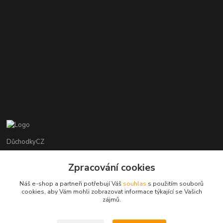
DůchodkyCZ
Jana Krejčí
Zpracování cookies
+420 412384749
Náš e-shop a partneři potřebují Váš
souhlas
s použitím souborů
cookies, aby Vám mohli zobrazovat informace týkající se Vašich
objednavky@duchodky.cz
zájmů.