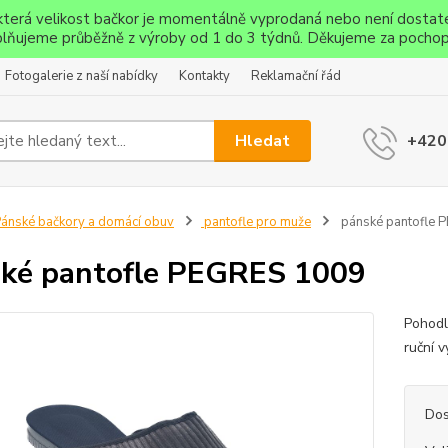
ěkterá velikost bačkor je momentálně vyprodaná nebo není dostat
lňujeme průběžně z výroby od 1 do 3 týdnů. Děkujeme za pochop
Fotogalerie z naší nabídky
Kontakty
Reklamační řád
Hledat
+420
ánské bačkory a domácí obuv
pantofle pro muže
pánské pantofle 
ké pantofle PEGRES 1009
Pohodl
ruční v
Dos