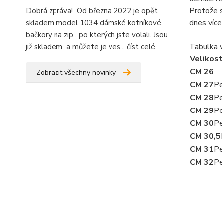
Protože s
Dobrá zpráva! Od března 2022 je opět
dnes více
skladem model 1034 dámské kotníkové
bačkory na zip , po kterých jste volali. Jsou
Tabulka 
již skladem a můžete je ves...
číst celé
Velikost
CM 26
Zobrazit všechny novinky
CM 27
Pe
CM 28
Pe
CM 29
Pe
CM 30
Pe
CM 30,5
CM 31
Pe
CM 32
Pe