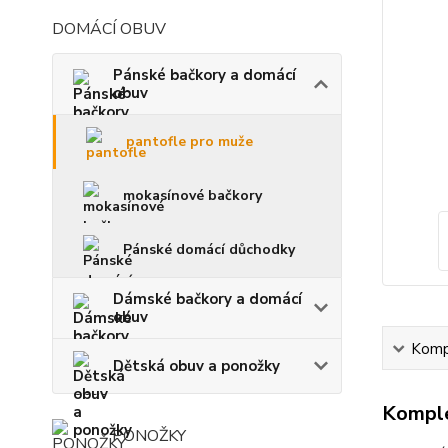
DOMÁCÍ OBUV
Pánské bačkory a domácí
obuv
pantofle pro muže
mokasínové bačkory
Pánské domácí důchodky
Dámské bačkory a domácí
obuv
Kompl
Dětská obuv a ponožky
Komple
PONOŽKY