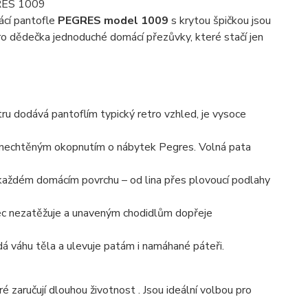
GRES 1009
ácí pantofle
PEGRES model 1009
s krytou špičkou jsou
o dědečka jednoduché domácí přezůvky, které stačí jen
u dodává pantoflím typický retro vzhled, je vysoce
 i nechtěným okopnutím o nábytek Pegres
. Volná pata
každém domácím povrchu – od lina přes plovoucí podlahy
ec nezatěžuje a unaveným chodidlům dopřeje
 váhu těla a ulevuje patám i namáhané páteři.
é zaručují dlouhou životnost . Jsou ideální volbou pro