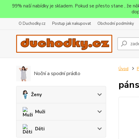
99% naší nabídky je skladem. Pokud se přesto stane , že n
dop
O Duchodky.cz
Postup jak nakupovat
Obchodní podmínky
Úvod
P
Noční a spodní prádlo
páns
Ženy
Muži
Děti