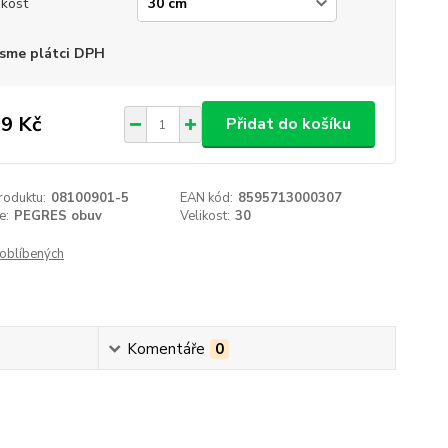
ikost
sme plátci DPH
9 Kč
Přidat do košíku
roduktu:
08100901-5
EAN kód:
8595713000307
e:
PEGRES obuv
Velikost:
30
oblíbených
Komentáře
0