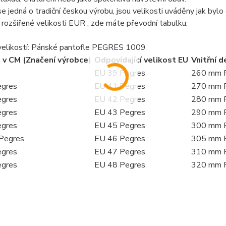
e jedná o tradiční českou výrobu, jsou velikosti uváděny jak byl
 rozšiřené velikosti EUR , zde máte převodní tabulku:
velikostí: Pánské pantofle PEGRES 1009
 v CM (Značení výrobce)
Odpovídající velikost EU
Vnitřní 
EU 39
Pegres
260 mm
gres
EU 41
Pegres
270 mm
gres
EU 42
Pegres
280 mm
gres
EU 43
Pegres
290 mm
gres
EU 45
Pegres
300 mm
Pegres
EU 46
Pegres
305 mm
gres
EU 47
Pegres
310 mm
gres
EU 48
Pegres
320 mm