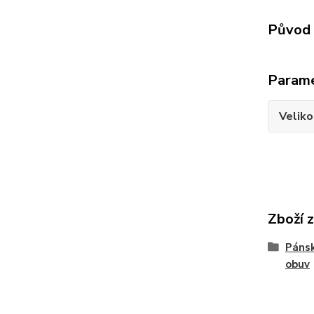
Původ 
Param
Veliko
Zboží 
Pánsk
obuv