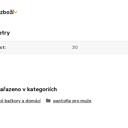
zboží
etry
st
30
zařazeno v kategoriích
é bačkory a domácí
pantofle pro muže