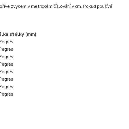
o dříve zvykem v metrickém číslování v cm. Pokud používé
délka stélky (mm)
Pegres
Pegres
Pegres
Pegres
Pegres
Pegres
Pegres
Pegres