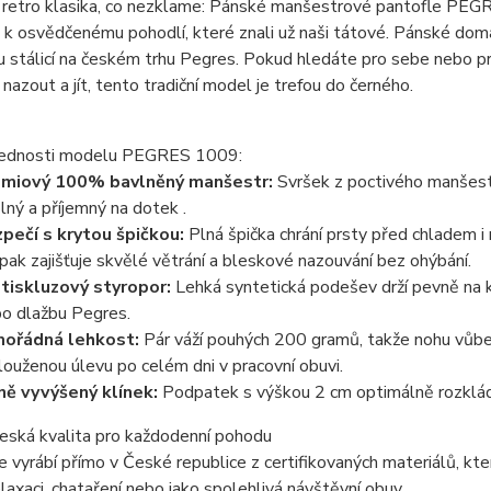
 retro klasika, co nezklame: Pánské manšestrové pantofle PE
 k osvědčenému pohodlí, které znali už naši tátové. Pánské dom
 stálicí na českém trhu
Pegres
. Pokud hledáte pro sebe nebo pr
nazout a jít, tento tradiční model je trefou do černého.
řednosti modelu PEGRES 1009:
miový 100% bavlněný manšestr:
Svršek z poctivého manšestr
lný a příjemný na dotek .
pečí s krytou špičkou:
Plná špička chrání prsty před chladem
pak zajišťuje skvělé větrání a bleskové nazouvání bez ohýbání.
tiskluzový styropor:
Lehká syntetická podešev drží pevně na 
po dlažbu Pegres
.
ořádná lehkost:
Pár váží pouhých 200 gramů, takže nohu vůb
louženou úlevu po celém dni v pracovní obuvi.
ně vyvýšený klínek:
Podpatek s výškou 2 cm optimálně rozkládá
česká kvalita pro každodenní pohodu
 vyrábí přímo v České republice z certifikovaných materiálů, kter
laxaci, chataření nebo jako spolehlivá návštěvní obuv.