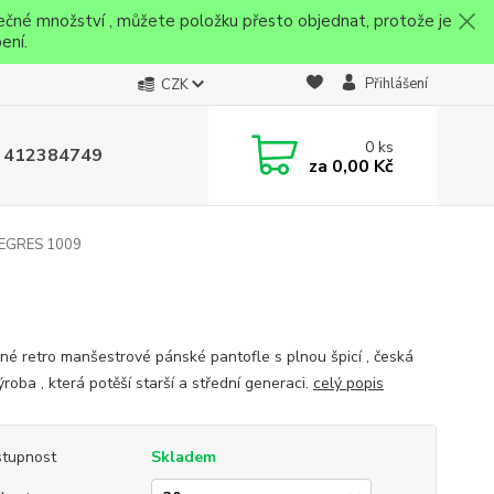
ečné množství , můžete položku přesto objednat, protože je
ení.
Přihlášení
CZK
0
ks
 412384749
za
0,00 Kč
PEGRES 1009
né retro manšestrové pánské pantofle s plnou špicí , česká
ýroba , která potěší starší a střední generaci.
celý popis
tupnost
Skladem