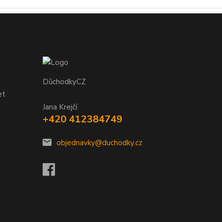
DůchodkyCZ
et
Jana Krejčí
+420 412384749
objednavky@duchodky.cz