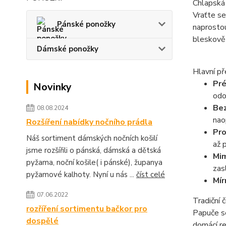
Chlapská
Vraťte se
Pánské ponožky
naprostou
bleskově 
Dámské ponožky
Hlavní p
Pré
Novinky
odo
Bez
08.08.2024
nao
Rozšíření nabídky nočního prádla
Pro
Náš sortiment dámských nočních košilí
až 
jsme rozšířili o pánská, dámská a dětská
Mim
pyžama, noční košile( i pánské), županya
zas
pyžamové kalhoty. Nyní u nás ...
číst celé
Mír
07.06.2022
Tradiční 
rozříření sortimentu bačkor pro
Papuče se
dospělé
domácí re