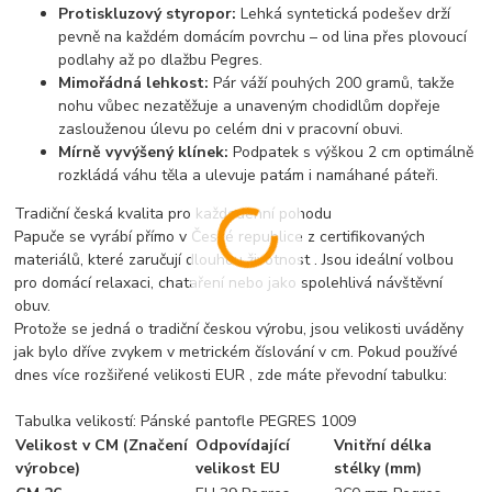
Protiskluzový styropor:
Lehká syntetická podešev drží
pevně na každém domácím povrchu – od lina přes plovoucí
podlahy až po dlažbu Pegres
.
Mimořádná lehkost:
Pár váží pouhých 200 gramů, takže
nohu vůbec nezatěžuje a unaveným chodidlům dopřeje
zaslouženou úlevu po celém dni v pracovní obuvi.
Mírně vyvýšený klínek:
Podpatek s výškou 2 cm optimálně
rozkládá váhu těla a ulevuje patám i namáhané páteři.
Tradiční česká kvalita pro každodenní pohodu
Papuče se vyrábí přímo v České republice z certifikovaných
materiálů, které zaručují dlouhou životnost . Jsou ideální volbou
pro domácí relaxaci, chataření nebo jako spolehlivá návštěvní
obuv.
Protože se jedná o tradiční českou výrobu, jsou velikosti uváděny
jak bylo dříve zvykem v metrickém číslování v cm. Pokud používé
dnes více rozšiřené velikosti EUR , zde máte převodní tabulku:
Tabulka velikostí: Pánské pantofle PEGRES 1009
Velikost v CM (Značení
Odpovídající
Vnitřní délka
výrobce)
velikost EU
stélky (mm)