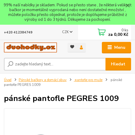
99% naší nabídky je skladem. Pokud se přesto stane , že některá velikost
bačkor je momentálně vyprodaná nebo není dostatečné množství ,
můžete položku přesto objednat, protože je doplňujeme průběžně z
výroby od 1 do 3 týdnů. Děkujeme za pochopení.
0
ks
CZK
+420 412384749
za
0,00 Kč
Menu
Hledat
Úvod
Pánské bačkory a domácí obuv
pantofle pro muže
pánské
pantofle PEGRES 1009
pánské pantofle PEGRES 1009