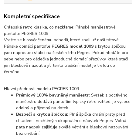
Kompletní specifikace
Chlapská retro klasika, co nezklame: Pánské manšestrové
pantofle PEGRES 1009
Vraťte se k osvědčenému pohodlí, které znali už naši tátové.
Pánské domácí pantofle
PEGRES model 1009
s krytou špičkou
jsou naprostou stálicí na českém trhu
Pegres
. Pokud hledáte pro
sebe nebo pro dědečka jednoduché domácí přezůvky, které stačí
jen bleskově nazout a jít, tento tradiční model je trefou do
černého.
Hlavní přednosti modelu PEGRES 1009:
Prémiový 100% bavlněný manšestr:
Svršek z poctivého
manšestru dodává pantoflím typický retro vzhled, je vysoce
odolný a příjemný na dotek .
Bezpečí s krytou špičkou:
Plná špička chrání prsty před
chladem i nechtěným okopnutím o nábytek Pegres
. Volná
pata naopak zajišťuje skvělé větrání a bleskové nazouvání
bez ohýbání.