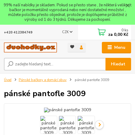
99% naší nabídky je skladem. Pokud se přesto stane , že některá velikost
bačkor je momentálně vyprodaná nebo není dostatečné množství ,
můžete položku přesto objednat, protože je doplňujeme průběžně z
výroby od 1 do 3 týdnů. Děkujeme za pochopení.
0
ks
CZK
+420 412384749
za
0,00 Kč
Menu
Hledat
Úvod
Pánské bačkory a domácí obuv
pánské pantofle 3009
pánské pantofle 3009