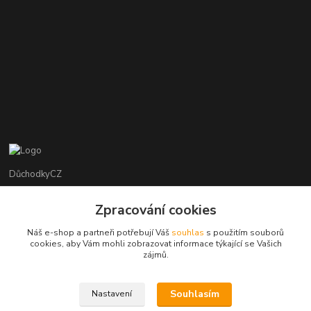
DůchodkyCZ
Jana Krejčí
Zpracování cookies
+420 412384749
Náš e-shop a partneři potřebují Váš
souhlas
s použitím souborů
cookies, aby Vám mohli zobrazovat informace týkající se Vašich
objednavky@duchodky.cz
zájmů.
Souhlasím
Nastavení