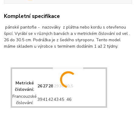
Kompletní specifikace
pánské pantofle - nazováky z plátna nebo kordu s otevřenou
špicí. Vyrábí se v různých barvách a v metrickém číslování od vel .
26 do 30.5 cm. Podrážka je z šedého styroporu. Tento model
máme skladem u výrobce s termínem dodáním 1 až 2 týdny.
Metrické
26
27
28
29
30
30,5
číslování:
Francouzské
39
41
42
43
45
46
číslování: