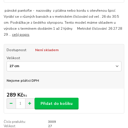
pánské pantofle - nazováky z plátna nebo kordu s otevřenou špicí.
Vyrábí se v různých barvách a v metrickém číslování od vel . 26 do 30.5
cm. Podrážka je z šedého styroporu. Tento model máme skladem u
výrobce s termínem dodáním 1 až 2 týdny. Metrické číslování: 26 27 28
29 ...
celý popis
Dostupnost
Není skladem
Velikost
Nejsme plátci DPH
289 Kč
/
ks
Přidat do košíku
Číslo produktu:
3009
Velikost:
27