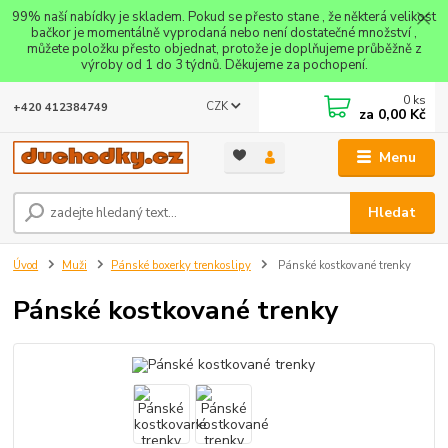
99% naší nabídky je skladem. Pokud se přesto stane , že některá velikost
bačkor je momentálně vyprodaná nebo není dostatečné množství ,
můžete položku přesto objednat, protože je doplňujeme průběžně z
výroby od 1 do 3 týdnů. Děkujeme za pochopení.
0
ks
CZK
+420 412384749
za
0,00 Kč
Menu
Hledat
Úvod
Muži
Pánské boxerky trenkoslipy
Pánské kostkované trenky
Pánské kostkované trenky