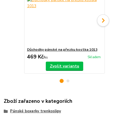
Důchodky pánské na přezku kostka 1013
Domácí důch
469 Kč
469 Kč
Skladem
/
ks
/
ks
Zvolit variantu
Zboží zařazeno v kategoriích
Pánské boxerky trenkoslipy