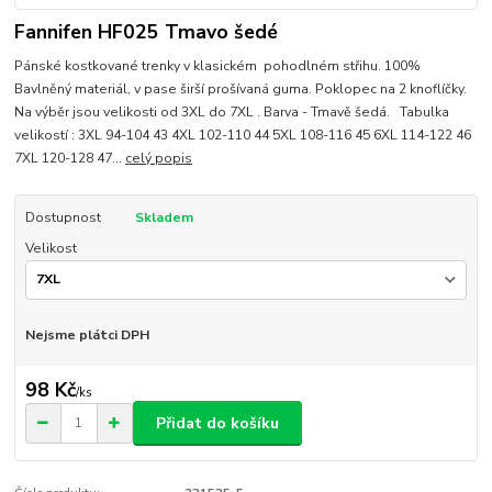
Fannifen HF025 Tmavo šedé
Pánské kostkované trenky v klasickém pohodlném střihu. 100%
Bavlněný materiál, v pase širší prošívaná guma. Poklopec na 2 knoflíčky.
Na výběr jsou velikosti od 3XL do 7XL . Barva - Tmavě šedá. Tabulka
velikostí : 3XL 94-104 43 4XL 102-110 44 5XL 108-116 45 6XL 114-122 46
7XL 120-128 47...
celý popis
Dostupnost
Skladem
Velikost
Nejsme plátci DPH
98 Kč
/
ks
Přidat do košíku