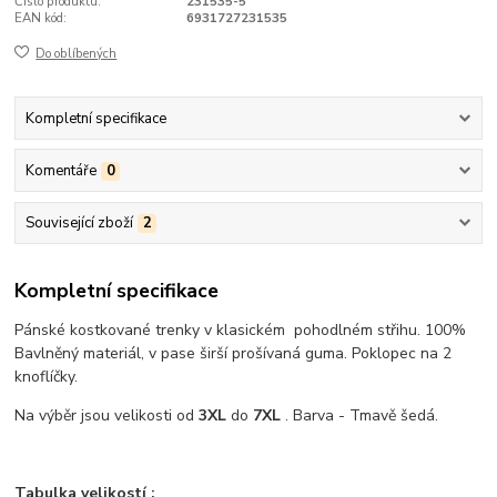
Číslo produktu:
231535-5
EAN kód:
6931727231535
Do oblíbených
Kompletní specifikace
Komentáře
0
Související zboží
2
Kompletní specifikace
Pánské kostkované trenky v klasickém pohodlném střihu. 100%
Bavlněný materiál, v pase širší prošívaná guma. Poklopec na 2
knoflíčky.
Na výběr jsou velikosti od
3XL
do
7XL
. Barva - Tmavě šedá.
Tabulka velikostí :