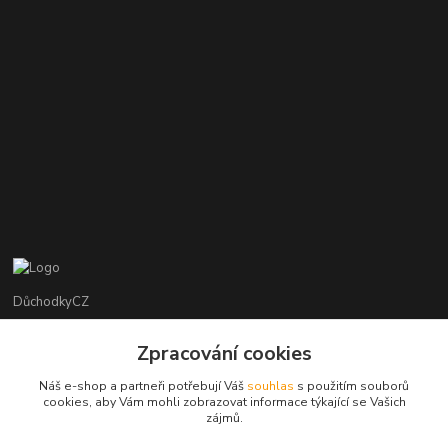
DůchodkyCZ
Jana Krejčí
Zpracování cookies
+420 412384749
Náš e-shop a partneři potřebují Váš
souhlas
s použitím souborů
cookies, aby Vám mohli zobrazovat informace týkající se Vašich
objednavky@duchodky.cz
zájmů.