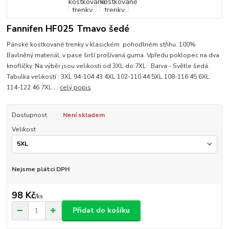
Fannifen HF025 Tmavo šedé
Pánské kostkované trenky v klasickém pohodlném střihu. 100%
Bavlněný materiál, v pase širší prošívaná guma. Vpředu poklopec na dva
knoflíčky. Na výběr jsou velikosti od 3XL do 7XL . Barva - Světle šedá.
Tabulka velikostí : 3XL 94-104 43 4XL 102-110 44 5XL 108-116 45 6XL
114-122 46 7XL ...
celý popis
Dostupnost
Není skladem
Velikost
Nejsme plátci DPH
98 Kč
/
ks
Přidat do košíku