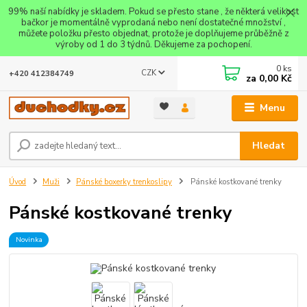
99% naší nabídky je skladem. Pokud se přesto stane , že některá velikost
bačkor je momentálně vyprodaná nebo není dostatečné množství ,
můžete položku přesto objednat, protože je doplňujeme průběžně z
výroby od 1 do 3 týdnů. Děkujeme za pochopení.
0
ks
CZK
+420 412384749
za
0,00 Kč
Menu
Hledat
Úvod
Muži
Pánské boxerky trenkoslipy
Pánské kostkované trenky
Pánské kostkované trenky
Novinka