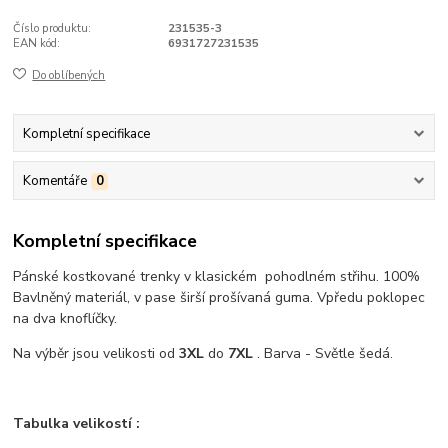
Číslo produktu:
231535-3
EAN kód:
6931727231535
Do oblíbených
Kompletní specifikace
Komentáře
0
Kompletní specifikace
Pánské kostkované trenky v klasickém pohodlném střihu. 100%
Bavlněný materiál, v pase širší prošívaná guma. Vpředu poklopec
na dva knoflíčky.
Na výběr jsou velikosti od
3XL
do
7XL
. Barva - Světle šedá.
Tabulka velikostí :