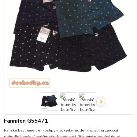
Fannifen G55471
Pánské bavlněné trenkoslipy - boxerky moderního střihu zaručují
pohodlné nošení mužům všech generací. Příjemný prodyšný úplet