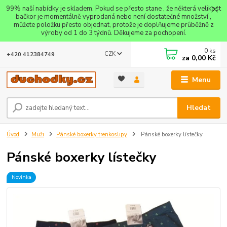
99% naší nabídky je skladem. Pokud se přesto stane , že některá velikost
bačkor je momentálně vyprodaná nebo není dostatečné množství ,
můžete položku přesto objednat, protože je doplňujeme průběžně z
výroby od 1 do 3 týdnů. Děkujeme za pochopení.
0
ks
CZK
+420 412384749
za
0,00 Kč
Menu
Hledat
Úvod
Muži
Pánské boxerky trenkoslipy
Pánské boxerky lístečky
Pánské boxerky lístečky
Novinka