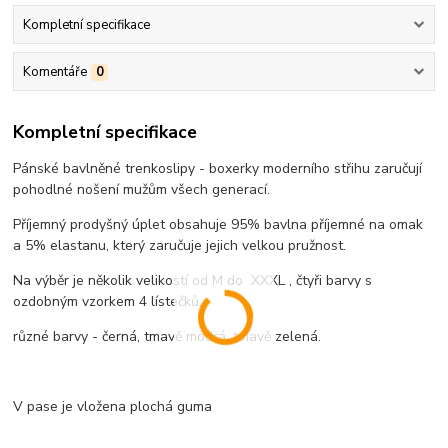
Kompletní specifikace
Komentáře
0
Kompletní specifikace
Pánské bavlněné trenkoslipy - boxerky moderního střihu zaručují
pohodlné nošení mužům všech generací.
Příjemný prodyšný úplet obsahuje 95% bavlna příjemné na omak
a 5% elastanu, který zaručuje jejich velkou pružnost.
Na výběr je několik velikostí od M do XXXL , čtyři barvy s
ozdobným vzorkem 4 lístečků.
různé barvy - černá, tmavě modrá, tmavě zelená.
V pase je vložena plochá guma