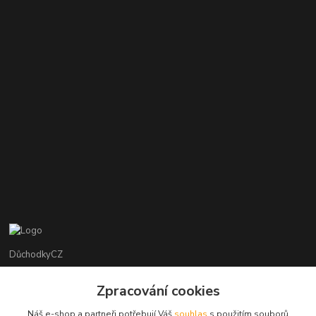
DůchodkyCZ
Jana Krejčí
Zpracování cookies
+420 412384749
Náš e-shop a partneři potřebují Váš
souhlas
s použitím souborů