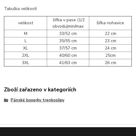
Tabulka velikostí
šířka v pase (1/2
velikost
šířka nohavice
obvodu)min/max
M
33/52 cm
22 cm
L
35/55 cm
23 cm
XL
37/57 cm
24 cm
2XL
40/60 cm
25cm
3XL
41/63 cm
26 cm
Zboží zařazeno v kategoriích
Pánské boxerky trenkoslipy