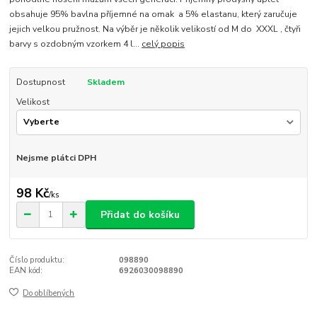
obsahuje 95% bavlna příjemné na omak a 5% elastanu, který zaručuje
jejich velkou pružnost. Na výběr je několik velikostí od M do XXXL , čtyři
barvy s ozdobným vzorkem 4 l...
celý popis
Dostupnost
Skladem
Velikost
Nejsme plátci DPH
98 Kč
/
ks
Přidat do košíku
Číslo produktu:
098890
EAN kód:
6926030098890
Do oblíbených