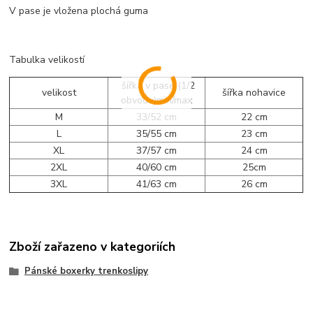
V pase je vložena plochá guma
Tabulka velikostí
šířka v pase (1/2
velikost
šířka nohavice
obvodu)min/max
M
33/52 cm
22 cm
L
35/55 cm
23 cm
XL
37/57 cm
24 cm
2XL
40/60 cm
25cm
3XL
41/63 cm
26 cm
Zboží zařazeno v kategoriích
Pánské boxerky trenkoslipy