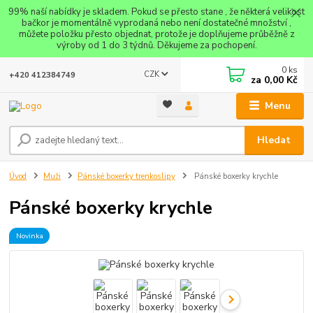
99% naší nabídky je skladem. Pokud se přesto stane , že některá velikost
bačkor je momentálně vyprodaná nebo není dostatečné množství ,
můžete položku přesto objednat, protože je doplňujeme průběžně z
výroby od 1 do 3 týdnů. Děkujeme za pochopení.
0
ks
CZK
+420 412384749
za
0,00 Kč
Menu
Hledat
Úvod
Muži
Pánské boxerky trenkoslipy
Pánské boxerky krychle
Pánské boxerky krychle
Novinka