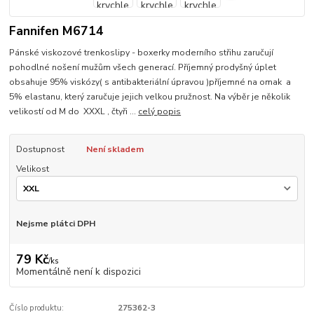
Fannifen M6714
Pánské viskozové trenkoslipy - boxerky moderního střihu zaručují
pohodlné nošení mužům všech generací. Příjemný prodyšný úplet
obsahuje 95% viskózy( s antibakteriální úpravou )příjemné na omak a
5% elastanu, který zaručuje jejich velkou pružnost. Na výběr je několik
velikostí od M do XXXL , čtyři ...
celý popis
Dostupnost
Není skladem
Velikost
Nejsme plátci DPH
79 Kč
/
ks
Momentálně není k dispozici
Číslo produktu:
275362-3