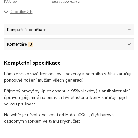
EAN kód:
6931727275362
Do oblíbených
Kompletní specifikace
Komentáře
0
Kompletní specifikace
Pánské viskozové trenkoslipy - boxerky moderního střihu zaručují
pohodlné nošení mužům všech generací.
Příjemný prodyšný úplet obsahuje 95% viskózy( s antibakteriální
úpravou )příjemné na omak a 5% elastanu, který zaručuje jejich
velkou pružnost.
Na výběr je několik velikostí od M do XXXL , čtyři barvy s
ozdobným vzorkem ve tvaru krychliček: